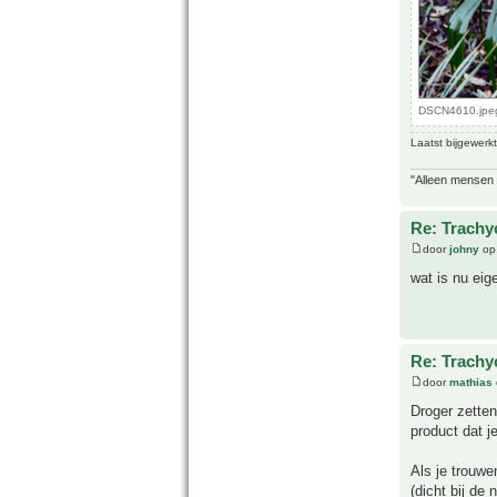
DSCN4610.jpeg
Laatst bijgewerk
"Alleen mensen d
Re: Trachyc
door
johny
op 
wat is nu eig
Re: Trachyc
door
mathias
Droger zetten
product dat j
Als je trouwe
(dicht bij de