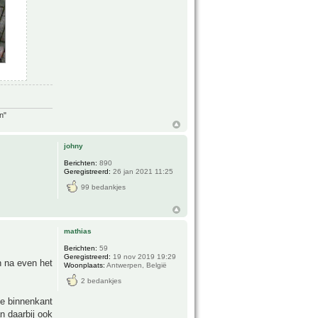
n"
johny
Berichten:
890
Geregistreerd:
26 jan 2021 11:25
99 bedankjes
mathias
Berichten:
59
Geregistreerd:
19 nov 2019 19:29
n na even het
Woonplaats:
Antwerpen, België
2 bedankjes
de binnenkant
n daarbij ook