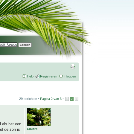
Help
Registreren
Inloggen
29 berichten •
Pagina
2
van
3
•
1
2
3
 als het een
Eduard
ad de zon is