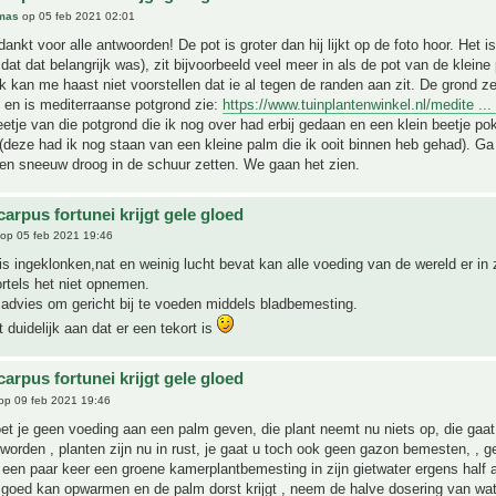
mas
op 05 feb 2021 02:01
nkt voor alle antwoorden! De pot is groter dan hij lijkt op de foto hoor. Het is 
 dat dat belangrijk was), zit bijvoorbeeld veel meer in als de pot van de kleine
Ik kan me haast niet voorstellen dat ie al tegen de randen aan zit. De grond ze
 en is mediterraanse potgrond zie:
https://www.tuinplantenwinkel.nl/medite ... l
etje van die potgrond die ik nog over had erbij gedaan en een klein beetje po
(deze had ik nog staan van een kleine palm die ik ooit binnen heb gehad). G
 en sneeuw droog in de schuur zetten. We gaan het zien.
arpus fortunei krijgt gele gloed
op 05 feb 2021 19:46
is ingeklonken,nat en weinig lucht bevat kan alle voeding van de wereld er in 
rtels het niet opnemen.
advies om gericht bij te voeden middels bladbemesting.
t duidelijk aan dat er een tekort is
arpus fortunei krijgt gele gloed
op 09 feb 2021 19:46
oet je geen voeding aan een palm geven, die plant neemt nu niets op, die gaat
worden , planten zijn nu in rust, je gaat u toch ook geen gazon bemesten, , g
en paar keer een groene kamerplantbemesting in zijn gietwater ergens half ap
 goed kan opwarmen en de palm dorst krijgt , neem de halve dosering van wat