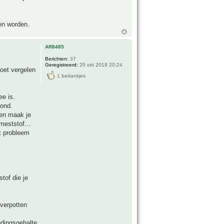
gen worden.
AR8485
Berichten:
37
Geregistreerd:
25 okt 2018 20:24
doet vergelen
1 bedankjes
ee is.
rond.
nen maak je
meststof...
et probleem
tof die je
 verpotten
edingsgehalte