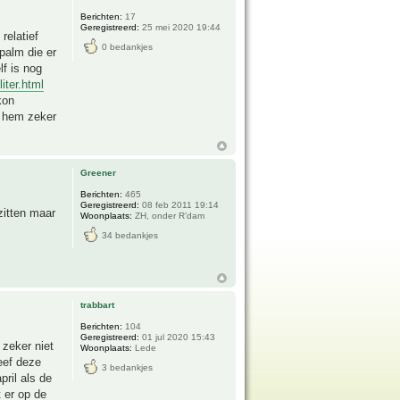
Berichten:
17
Geregistreerd:
25 mei 2020 19:44
relatief
0 bedankjes
 palm die er
lf is nog
iter.html
kon
a hem zeker
Greener
Berichten:
465
Geregistreerd:
08 feb 2011 19:14
zitten maar
Woonplaats:
ZH, onder R’dam
34 bedankjes
trabbart
Berichten:
104
Geregistreerd:
01 jul 2020 15:43
 zeker niet
Woonplaats:
Lede
eef deze
3 bedankjes
ril als de
 er op de