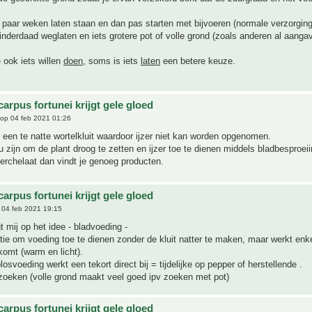
 paar weken laten staan en dan pas starten met bijvoeren (normale verzorgin
inderdaad weglaten en iets grotere pot of volle grond (zoals anderen al aanga
 ook iets willen
doen
, soms is iets
laten
een betere keuze.
arpus fortunei krijgt gele gloed
op 04 feb 2021 01:26
k een te natte wortelkluit waardoor ijzer niet kan worden opgenomen.
 zijn om de plant droog te zetten en ijzer toe te dienen middels bladbesproeii
erchelaat dan vindt je genoeg producten.
arpus fortunei krijgt gele gloed
04 feb 2021 19:15
t mij op het idee - bladvoeding -
tie om voeding toe te dienen zonder de kluit natter te maken, maar werkt enkel
omt (warm en licht).
osvoeding werkt een tekort direct bij = tijdelijke op pepper of herstellende .
zoeken (volle grond maakt veel goed ipv zoeken met pot)
arpus fortunei krijgt gele gloed