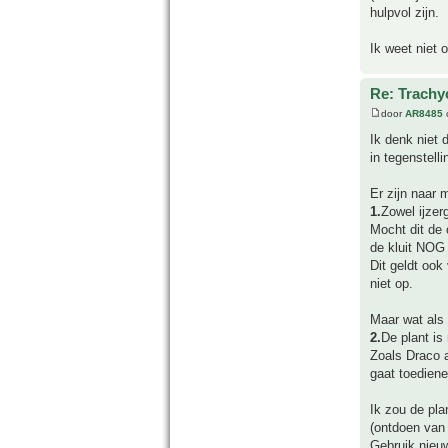
hulpvol zijn.
Ik weet niet 
Re: Trachyc
door
AR8485
Ik denk niet 
in tegenstelli
Er zijn naar 
1.
Zowel ijzer
Mocht dit de 
de kluit NOG 
Dit geldt ook
niet op.
Maar wat als 
2.
De plant is 
Zoals Draco 
gaat toediene
Ik zou de pla
(ontdoen van 
Gebruik nieuw