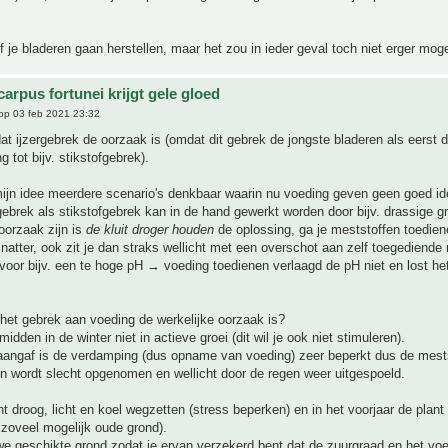
of je bladeren gaan herstellen, maar het zou in ieder geval toch niet erger mo
arpus fortunei krijgt gele gloed
op 03 feb 2021 23:32
dat ijzergebrek de oorzaak is (omdat dit gebrek de jongste bladeren als eerst 
ng tot bijv. stikstofgebrek).
mijn idee meerdere scenario's denkbaar waarin nu voeding geven geen goed id
gebrek als stikstofgebrek kan in de hand gewerkt worden door bijv. drassige g
oorzaak zijn is
de kluit droger houden
de oplossing, ga je meststoffen toedie
natter, ook zit je dan straks wellicht met een overschot aan zelf toegediende 
 voor bijv. een te hoge pH → voeding toedienen verlaagd de pH niet en lost h
het gebrek aan voeding de werkelijke oorzaak is?
midden in de winter niet in actieve groei (dit wil je ook niet stimuleren).
aangaf is de verdamping (dus opname van voeding) zeer beperkt dus de mests
n wordt slecht opgenomen en wellicht door de regen weer uitgespoeld.
nt droog, licht en koel wegzetten (stress beperken) en in het voorjaar de plant
zoveel mogelijk oude grond).
e geschikte grond zodat je ervan verzekerd bent dat de zuurgraad en het vo