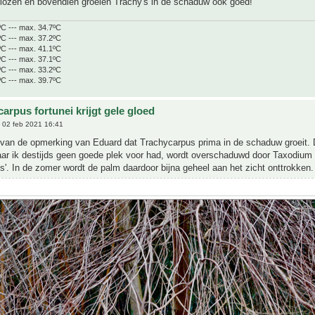
rlozen en bovendien groeien Trachy's in de schaduw ook goed!
ºC --- max. 34.7ºC
ºC --- max. 37.2ºC
ºC --- max. 41.1ºC
ºC --- max. 37.1ºC
ºC --- max. 33.2ºC
ºC --- max. 39.7ºC
arpus fortunei krijgt gele gloed
 02 feb 2021 16:41
ie van de opmerking van Eduard dat Trachycarpus prima in de schaduw groeit. 
ar ik destijds geen goede plek voor had, wordt overschaduwd door Taxodium
s'. In de zomer wordt de palm daardoor bijna geheel aan het zicht onttrokken.