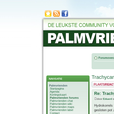
Forumoverz
Trachycarp
NAVIGATIE
Plaats een reactie
Palmvrienden
Startpagina
Agenda
Re: Trach
Kortingskaart
Palmvrienden forums
door
Eduard
o
Palmvrienden chat
Palmvrienden wiki
Hydrokorrels 
Palmvrienden maps
gesloten pot 
Palmvrienden label
Contact