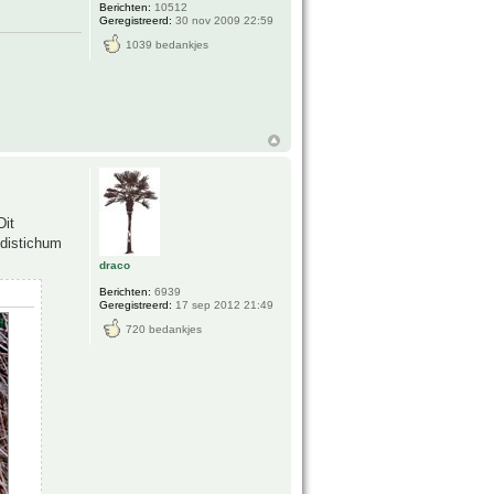
Berichten:
10512
Geregistreerd:
30 nov 2009 22:59
1039 bedankjes
Dit
 distichum
draco
Berichten:
6939
Geregistreerd:
17 sep 2012 21:49
720 bedankjes