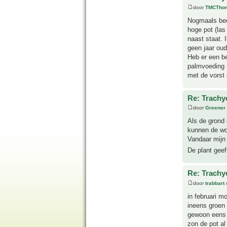
door
TMCTho
Nogmaals beda
hoge pot (las
naast staat. 
geen jaar oud
Heb er een be
palmvoeding 
met de vorst
Re: Trachyc
door
Greener
Als de grond 
kunnen de wo
Vandaar mijn 
De plant geef
Re: Trachyc
door
trabbart
in februari m
ineens groen 
gewoon eens e
zon de pot al