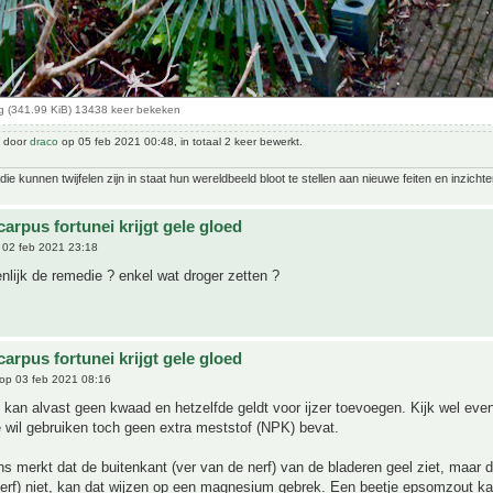
 (341.99 KiB) 13438 keer bekeken
t door
draco
op 05 feb 2021 00:48, in totaal 2 keer bewerkt.
ie kunnen twijfelen zijn in staat hun wereldbeeld bloot te stellen aan nieuwe feiten en inzichte
arpus fortunei krijgt gele gloed
02 feb 2021 23:18
enlijk de remedie ? enkel wat droger zetten ?
arpus fortunei krijgt gele gloed
op 03 feb 2021 08:16
 kan alvast geen kwaad en hetzelfde geldt voor ijzer toevoegen. Kijk wel eve
e wil gebruiken toch geen extra meststof (NPK) bevat.
ns merkt dat de buitenkant (ver van de nerf) van de bladeren geel ziet, maar 
 nerf) niet, kan dat wijzen op een magnesium gebrek. Een beetje epsomzout ka