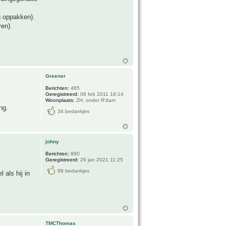
g oppakken).
ven).
Greener
Berichten:
465
Geregistreerd:
08 feb 2011 19:14
Woonplaats:
ZH, onder R’dam
ng.
34 bedankjes
johny
Berichten:
890
Geregistreerd:
26 jan 2021 11:25
99 bedankjes
 als hij in
TMCThomas