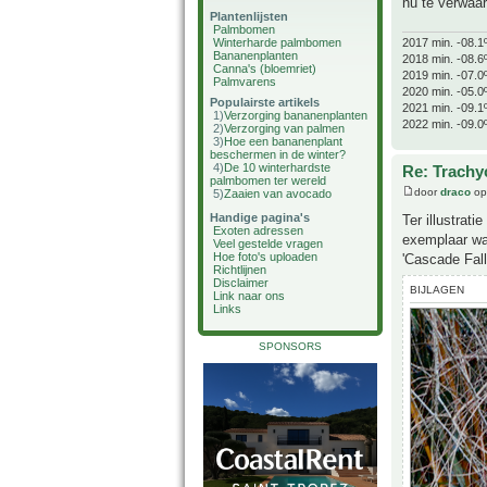
nu te verwaa
Plantenlijsten
Palmbomen
2017 min. -08.1
Winterharde palmbomen
Bananenplanten
2018 min. -08.6
Canna's (bloemriet)
2019 min. -07.0
Palmvarens
2020 min. -05.0
Populairste artikels
2021 min. -09.1
1)
Verzorging bananenplanten
2022 min. -09.0
2)
Verzorging van palmen
3)
Hoe een bananenplant
beschermen in de winter?
4)
De 10 winterhardste
Re: Trachyc
palmbomen ter wereld
door
draco
op
5)
Zaaien van avocado
Handige pagina's
Ter illustrat
Exoten adressen
exemplaar wa
Veel gestelde vragen
Hoe foto's uploaden
'Cascade Fall
Richtlijnen
Disclaimer
BIJLAGEN
Link naar ons
Links
SPONSORS