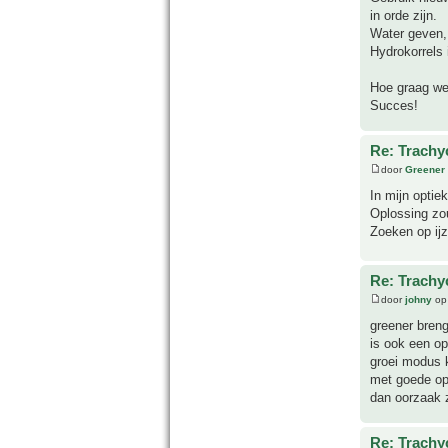
in orde zijn.
Water geven,
Hydrokorrels 
Hoe graag we
Succes!
Re: Trachyc
door
Greener
In mijn optie
Oplossing zou
Zoeken op ijz
Re: Trachyc
door
johny
op 
greener breng
is ook een op
groei modus k
met goede opl
dan oorzaak 
Re: Trachyc