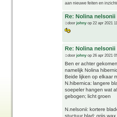
aan nieuwe feiten en inzich
Re: Nolina nelsonii
door
johny
op 22 apr 2021 1
Re: Nolina nelsonii
door
johny
op 26 apr 2021 0
Ben er achter gekomen 
namelijk Nolina hibernic
Beide lijken op elkaar m
N.hibernica: langere bl
soepeler hangen wat af
gebogen; licht groen
N.nelsonii: kortere bla
stuctuur blad; grijs wax