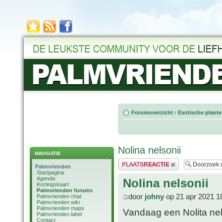
Forumoverzicht
‹
Exotische plant
Nolina nelsonii
NAVIGATIE
Plaats een reactie
Palmvrienden
Startpagina
Agenda
Nolina nelsonii
Kortingskaart
Palmvrienden forums
door
johny
op 21 apr 2021 1
Palmvrienden chat
Palmvrienden wiki
Palmvrienden maps
Vandaag een Nolita nel
Palmvrienden label
Contact