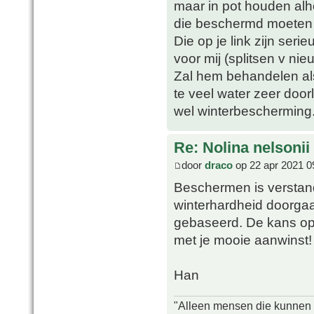
maar in pot houden alh
die beschermd moeten 
Die op je link zijn seri
voor mij (splitsen v ni
Zal hem behandelen als
te veel water zeer door
wel winterbescherming
Re: Nolina nelsonii
door
draco
op 22 apr 2021 0
Beschermen is verstand
winterhardheid doorga
gebaseerd. De kans op bl
met je mooie aanwinst!
Han
"Alleen mensen die kunnen tw