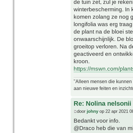
de tuin zet, zul je re
winterbescherming. In k
komen zolang ze nog ge
longifolia was erg traag
de plant na de bloei ster
onwaarschijnlijk. De blo
groeitop verloren. Na 
geactiveerd en ontwikk
kroon.
https://mswn.com/plants/
"Alleen mensen die kunnen tw
aan nieuwe feiten en inzich
Re: Nolina nelsonii
door
johny
op 22 apr 2021 0
Bedankt voor info.
@Draco heb die van mi