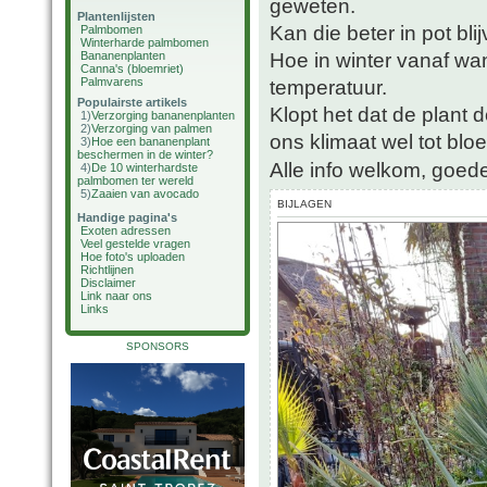
geweten.
Plantenlijsten
Kan die beter in pot bli
Palmbomen
Winterharde palmbomen
Hoe in winter vanaf wa
Bananenplanten
Canna's (bloemriet)
Palmvarens
temperatuur.
Populairste artikels
Klopt het dat de plant d
1)
Verzorging bananenplanten
2)
Verzorging van palmen
ons klimaat wel tot bloe
3)
Hoe een bananenplant
beschermen in de winter?
Alle info welkom, goede
4)
De 10 winterhardste
palmbomen ter wereld
5)
Zaaien van avocado
BIJLAGEN
Handige pagina's
Exoten adressen
Veel gestelde vragen
Hoe foto's uploaden
Richtlijnen
Disclaimer
Link naar ons
Links
SPONSORS