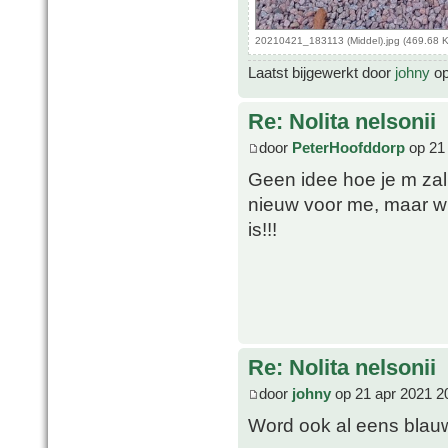
20210421_183113 (Middel).jpg (469.68 
Laatst bijgewerkt door
johny
op
Re: Nolita nelsonii
door
PeterHoofddorp
op 21 
Geen idee hoe je m za
nieuw voor me, maar w
is!!!
Re: Nolita nelsonii
door
johny
op 21 apr 2021 2
Word ook al eens bla