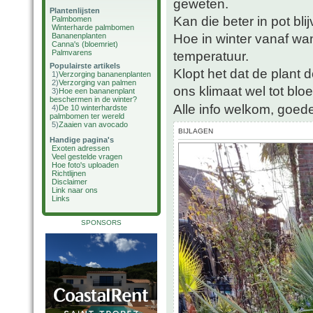
geweten.
Plantenlijsten
Kan die beter in pot bli
Palmbomen
Winterharde palmbomen
Hoe in winter vanaf wa
Bananenplanten
Canna's (bloemriet)
Palmvarens
temperatuur.
Populairste artikels
Klopt het dat de plant d
1)
Verzorging bananenplanten
2)
Verzorging van palmen
ons klimaat wel tot bloe
3)
Hoe een bananenplant
beschermen in de winter?
Alle info welkom, goede
4)
De 10 winterhardste
palmbomen ter wereld
5)
Zaaien van avocado
BIJLAGEN
Handige pagina's
Exoten adressen
Veel gestelde vragen
Hoe foto's uploaden
Richtlijnen
Disclaimer
Link naar ons
Links
SPONSORS