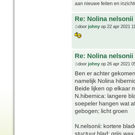
aan nieuwe feiten en inzich
Re: Nolina nelsonii
door
johny
op 22 apr 2021 1
Re: Nolina nelsonii
door
johny
op 26 apr 2021 0
Ben er achter gekomen 
namelijk Nolina hibernic
Beide lijken op elkaar m
N.hibernica: langere bl
soepeler hangen wat af
gebogen; licht groen
N.nelsonii: kortere bla
stuctuur blad; grijs wax