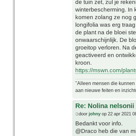
de tuin zet, zul je re
winterbescherming. In k
komen zolang ze nog ge
longifolia was erg traag
de plant na de bloei ster
onwaarschijnlijk. De blo
groeitop verloren. Na 
geactiveerd en ontwikk
kroon.
https://mswn.com/plants/
"Alleen mensen die kunnen tw
aan nieuwe feiten en inzich
Re: Nolina nelsonii
door
johny
op 22 apr 2021 0
Bedankt voor info.
@Draco heb die van mi