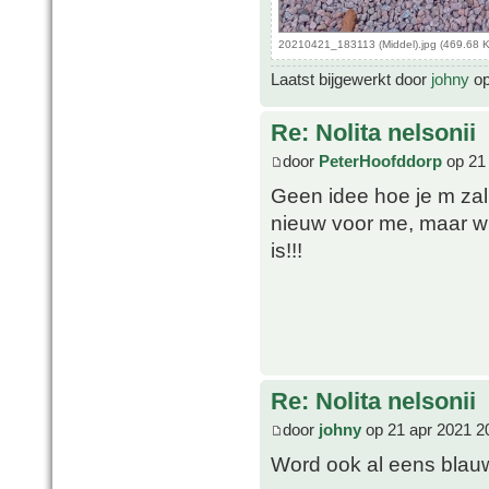
20210421_183113 (Middel).jpg (469.68 
Laatst bijgewerkt door
johny
op
Re: Nolita nelsonii
door
PeterHoofddorp
op 21 
Geen idee hoe je m za
nieuw voor me, maar w
is!!!
Re: Nolita nelsonii
door
johny
op 21 apr 2021 2
Word ook al eens bla