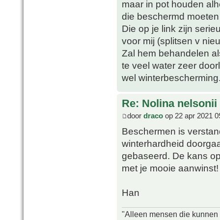
maar in pot houden alh
die beschermd moeten 
Die op je link zijn seri
voor mij (splitsen v ni
Zal hem behandelen als
te veel water zeer door
wel winterbescherming
Re: Nolina nelsonii
door
draco
op 22 apr 2021 0
Beschermen is verstand
winterhardheid doorga
gebaseerd. De kans op bl
met je mooie aanwinst!
Han
"Alleen mensen die kunnen tw