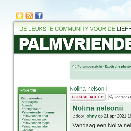
Forumoverzicht
‹
Exotische plant
Nolina nelsonii
NAVIGATIE
Plaats een reactie
Palmvrienden
Startpagina
Agenda
Nolina nelsonii
Kortingskaart
Palmvrienden forums
door
johny
op 21 apr 2021 1
Palmvrienden chat
Palmvrienden wiki
Palmvrienden maps
Vandaag een Nolita nel
Palmvrienden label
Contact