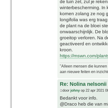
de tuin zet, zul je re
winterbescherming. In k
komen zolang ze nog ge
longifolia was erg traag
de plant na de bloei ster
onwaarschijnlijk. De blo
groeitop verloren. Na 
geactiveerd en ontwikk
kroon.
https://mswn.com/plants/
"Alleen mensen die kunnen tw
aan nieuwe feiten en inzich
Re: Nolina nelsonii
door
johny
op 22 apr 2021 0
Bedankt voor info.
@Draco heb die van mi