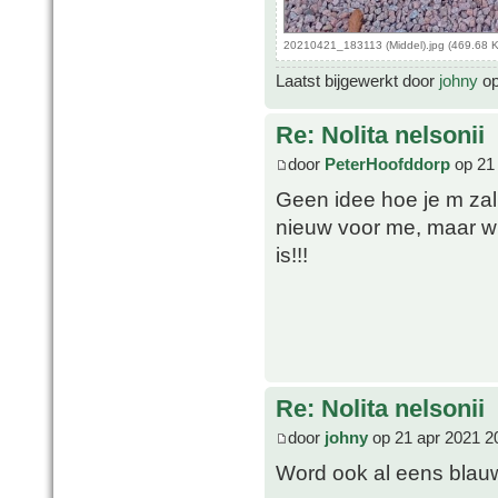
20210421_183113 (Middel).jpg (469.68 
Laatst bijgewerkt door
johny
op
Re: Nolita nelsonii
door
PeterHoofddorp
op 21 
Geen idee hoe je m za
nieuw voor me, maar w
is!!!
Re: Nolita nelsonii
door
johny
op 21 apr 2021 2
Word ook al eens bla