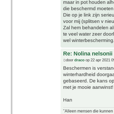
maar in pot houden alh
die beschermd moeten 
Die op je link zijn seri
voor mij (splitsen v ni
Zal hem behandelen als
te veel water zeer door
wel winterbescherming
Re: Nolina nelsonii
door
draco
op 22 apr 2021 0
Beschermen is verstand
winterhardheid doorga
gebaseerd. De kans op bl
met je mooie aanwinst!
Han
"Alleen mensen die kunnen tw