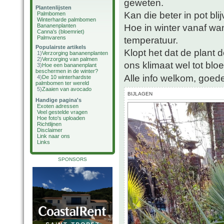
geweten.
Plantenlijsten
Kan die beter in pot bli
Palmbomen
Winterharde palmbomen
Hoe in winter vanaf wa
Bananenplanten
Canna's (bloemriet)
Palmvarens
temperatuur.
Populairste artikels
Klopt het dat de plant d
1)
Verzorging bananenplanten
2)
Verzorging van palmen
ons klimaat wel tot bloe
3)
Hoe een bananenplant
beschermen in de winter?
Alle info welkom, goede
4)
De 10 winterhardste
palmbomen ter wereld
5)
Zaaien van avocado
BIJLAGEN
Handige pagina's
Exoten adressen
Veel gestelde vragen
Hoe foto's uploaden
Richtlijnen
Disclaimer
Link naar ons
Links
SPONSORS