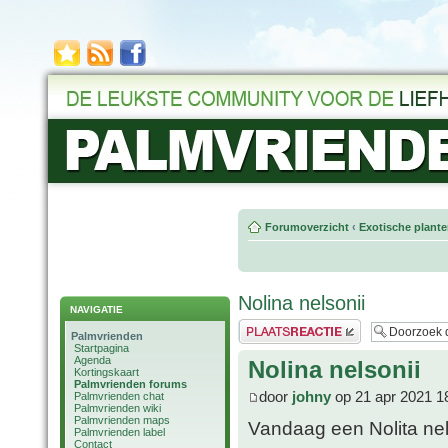
Forumoverzicht
‹
Exotische plant
Nolina nelsonii
NAVIGATIE
Plaats een reactie
Palmvrienden
Startpagina
Agenda
Nolina nelsonii
Kortingskaart
Palmvrienden forums
door
johny
op 21 apr 2021 1
Palmvrienden chat
Palmvrienden wiki
Palmvrienden maps
Vandaag een Nolita nel
Palmvrienden label
Contact