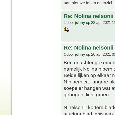
aan nieuwe feiten en inzich
Re: Nolina nelsonii
door
johny
op 22 apr 2021 1
Re: Nolina nelsonii
door
johny
op 26 apr 2021 0
Ben er achter gekomen 
namelijk Nolina hibernic
Beide lijken op elkaar m
N.hibernica: langere bl
soepeler hangen wat af
gebogen; licht groen
N.nelsonii: kortere bla
stuctuur blad; grijs wax