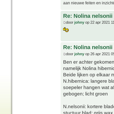
aan nieuwe feiten en inzich
Re: Nolina nelsonii
door
johny
op 22 apr 2021 1
Re: Nolina nelsonii
door
johny
op 26 apr 2021 0
Ben er achter gekomen 
namelijk Nolina hibernic
Beide lijken op elkaar m
N.hibernica: langere bl
soepeler hangen wat af
gebogen; licht groen
N.nelsonii: kortere bla
stuctuur blad; grijs wax