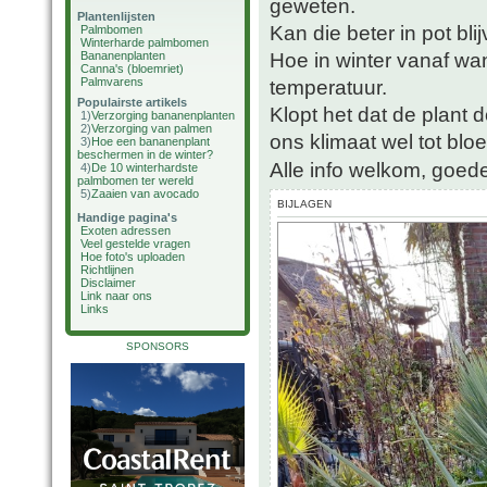
geweten.
Plantenlijsten
Kan die beter in pot bli
Palmbomen
Winterharde palmbomen
Hoe in winter vanaf wa
Bananenplanten
Canna's (bloemriet)
Palmvarens
temperatuur.
Populairste artikels
Klopt het dat de plant d
1)
Verzorging bananenplanten
2)
Verzorging van palmen
ons klimaat wel tot bloe
3)
Hoe een bananenplant
beschermen in de winter?
Alle info welkom, goede
4)
De 10 winterhardste
palmbomen ter wereld
5)
Zaaien van avocado
BIJLAGEN
Handige pagina's
Exoten adressen
Veel gestelde vragen
Hoe foto's uploaden
Richtlijnen
Disclaimer
Link naar ons
Links
SPONSORS