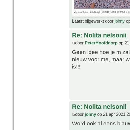
20210421_183113 (Middel).jpg (469.68 
Laatst bijgewerkt door
johny
op
Re: Nolita nelsonii
door
PeterHoofddorp
op 21 
Geen idee hoe je m za
nieuw voor me, maar w
is!!!
Re: Nolita nelsonii
door
johny
op 21 apr 2021 2
Word ook al eens bla