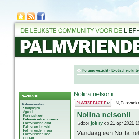
Forumoverzicht
‹
Exotische plant
Nolina nelsonii
NAVIGATIE
Plaats een reactie
Palmvrienden
Startpagina
Agenda
Nolina nelsonii
Kortingskaart
Palmvrienden forums
door
johny
op 21 apr 2021 1
Palmvrienden chat
Palmvrienden wiki
Palmvrienden maps
Vandaag een Nolita nel
Palmvrienden label
Contact