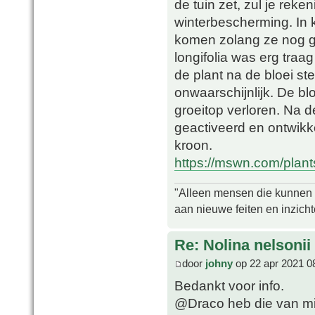
de tuin zet, zul je re
winterbescherming. In k
komen zolang ze nog ge
longifolia was erg traag
de plant na de bloei ster
onwaarschijnlijk. De blo
groeitop verloren. Na 
geactiveerd en ontwikk
kroon.
https://mswn.com/plants/
"Alleen mensen die kunnen tw
aan nieuwe feiten en inzich
Re: Nolina nelsonii
door
johny
op 22 apr 2021 0
Bedankt voor info.
@Draco heb die van mi