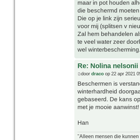
maar in pot houden alh
die beschermd moeten 
Die op je link zijn seri
voor mij (splitsen v ni
Zal hem behandelen als
te veel water zeer door
wel winterbescherming
Re: Nolina nelsonii
door
draco
op 22 apr 2021 0
Beschermen is verstand
winterhardheid doorga
gebaseerd. De kans op bl
met je mooie aanwinst!
Han
"Alleen mensen die kunnen tw