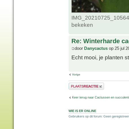
IMG_20210725_1056435
bekeken
Re: Winterharde c
door
Danycactus
op 25 jul 2
Echt mooi, je planten 
Vorige
Plaats een reactie
Keer terug naar Cactussen en succulen
WIE IS ER ONLINE
Gebruikers op dit forum: Geen geregistreer