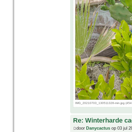
IMG_20210703_130511328-min.jpg (454.
Re: Winterharde c
door
Danycactus
op 03 jul 2