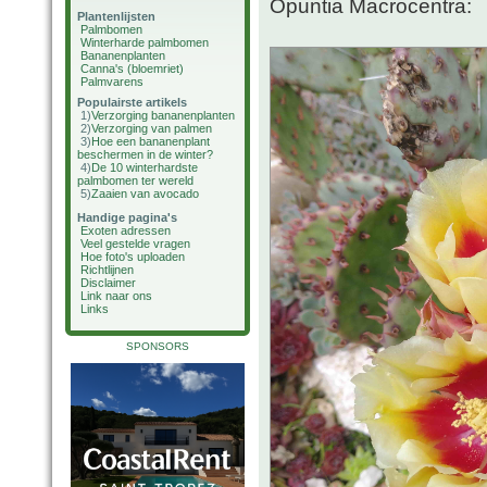
Opuntia Macrocentra:
Plantenlijsten
Palmbomen
Winterharde palmbomen
Bananenplanten
Canna's (bloemriet)
Palmvarens
Populairste artikels
1)
Verzorging bananenplanten
2)
Verzorging van palmen
3)
Hoe een bananenplant
beschermen in de winter?
4)
De 10 winterhardste
palmbomen ter wereld
5)
Zaaien van avocado
Handige pagina's
Exoten adressen
Veel gestelde vragen
Hoe foto's uploaden
Richtlijnen
Disclaimer
Link naar ons
Links
SPONSORS