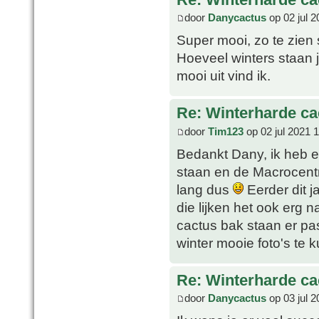
door
Danycactus
op 02 jul 2
Super mooi, zo te zien
Hoeveel winters staan je
mooi uit vind ik.
Re: Winterharde c
door
Tim123
op 02 jul 2021 
Bedankt Dany, ik heb e
staan en de Macrocentra
lang dus
Eerder dit j
die lijken het ook erg 
cactus bak staan er pas
winter mooie foto's te 
Re: Winterharde c
door
Danycactus
op 03 jul 2