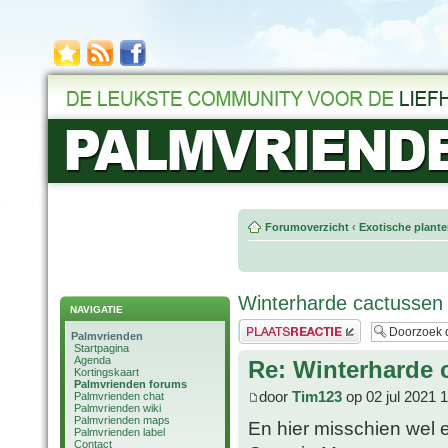
Forumoverzicht
‹
Exotische plant
Winterharde cactussen
NAVIGATIE
Plaats een reactie
Palmvrienden
Startpagina
Agenda
Re: Winterharde 
Kortingskaart
Palmvrienden forums
door
Tim123
op 02 jul 2021 
Palmvrienden chat
Palmvrienden wiki
Palmvrienden maps
En hier misschien wel 
Palmvrienden label
Contact