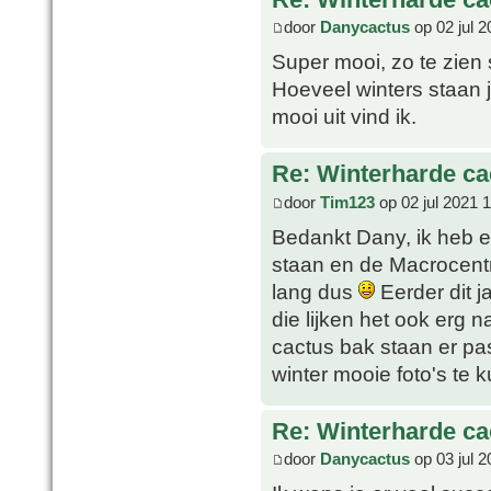
door
Danycactus
op 02 jul 2
Super mooi, zo te zien
Hoeveel winters staan je
mooi uit vind ik.
Re: Winterharde c
door
Tim123
op 02 jul 2021 
Bedankt Dany, ik heb e
staan en de Macrocentra
lang dus
Eerder dit j
die lijken het ook erg 
cactus bak staan er pas
winter mooie foto's te 
Re: Winterharde c
door
Danycactus
op 03 jul 2