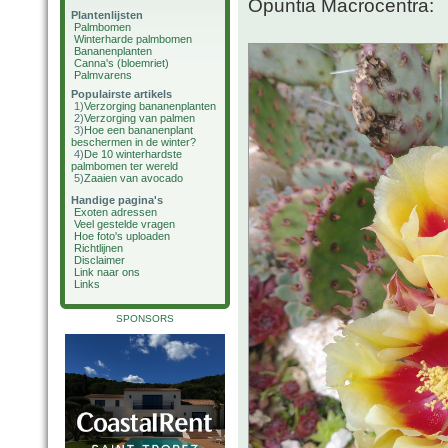
Opuntia Macrocentra:
Plantenlijsten
Palmbomen
Winterharde palmbomen
Bananenplanten
Canna's (bloemriet)
Palmvarens
Populairste artikels
1)
Verzorging bananenplanten
2)
Verzorging van palmen
3)
Hoe een bananenplant
beschermen in de winter?
4)
De 10 winterhardste
palmbomen ter wereld
5)
Zaaien van avocado
Handige pagina's
Exoten adressen
Veel gestelde vragen
Hoe foto's uploaden
Richtlijnen
Disclaimer
Link naar ons
Links
SPONSORS