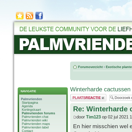
Forumoverzicht
‹
Exotische plant
Winterharde cactussen
NAVIGATIE
Plaats een reactie
Palmvrienden
Startpagina
Agenda
Re: Winterharde 
Kortingskaart
Palmvrienden forums
door
Tim123
op 02 jul 2021 
Palmvrienden chat
Palmvrienden wiki
Palmvrienden maps
En hier misschien wel 
Palmvrienden label
Contact