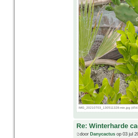
IMG_20210703_130511328-min.jpg (454.
Re: Winterharde c
door
Danycactus
op 03 jul 2