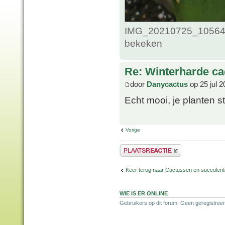
IMG_20210725_1056435
bekeken
Re: Winterharde c
door
Danycactus
op 25 jul 2
Echt mooi, je planten 
Vorige
Plaats een reactie
Keer terug naar Cactussen en succulen
WIE IS ER ONLINE
Gebruikers op dit forum: Geen geregistreer