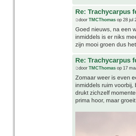
Re: Trachycarpus fo
door
TMCThomas
op 28 jul 
Goed nieuws, na een w
inmiddels is er niks m
zijn mooi groen dus het 
Re: Trachycarpus fo
door
TMCThomas
op 17 maa
Zomaar weer is even ee
inmiddels ruim voorbij, 
drukt zichzelf momentee
prima hoor, maar groeit