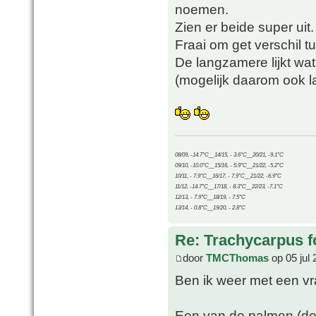
noemen.
Zien er beide super uit.
Fraai om get verschil t
De langzamere lijkt wa
(mogelijk daarom ook 
08/09, -14.7°C__14/15, - 3.6°C__20/21, -9.1°C
09/10, -10.0°C__15/16, - 5.9°C__21/22, -5.2°C
10/11, - 7.9°C__16/17, - 7.9°C__21/22, -6.9°C
11/12, -14.7°C__17/18, - 8.3°C__22/23, -7.1°C
12/13, - 7.9°C__18/19, - 7.5°C
13/14, - 0.8°C__19/20, - 2.8°C
Re: Trachycarpus fo
door
TMCThomas
op 05 jul 
Ben ik weer met een v
Een van de palmen (de 