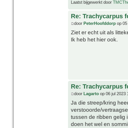
Laatst bijgewerkt door
TMCTh
Re: Trachycarpus fo
door
PeterHoofddorp
op 05 
Ziet er echt uit als lit
Ik heb het hier ook.
Re: Trachycarpus fo
door
Lagarto
op 06 jul 2023 
Ja die streep/kring heed
verstooorde/vertraagse 
tussen de ribben gelig 
doen het wel en sommige