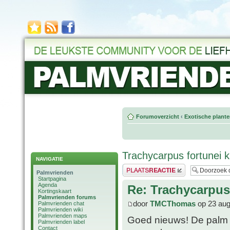
Forumoverzicht
‹
Exotische plant
Trachycarpus fortunei kr
NAVIGATIE
Plaats een reactie
Palmvrienden
Startpagina
Agenda
Re: Trachycarpus 
Kortingskaart
Palmvrienden forums
door
TMCThomas
op 23 aug
Palmvrienden chat
Palmvrienden wiki
Palmvrienden maps
Goed nieuws! De palm d
Palmvrienden label
Contact