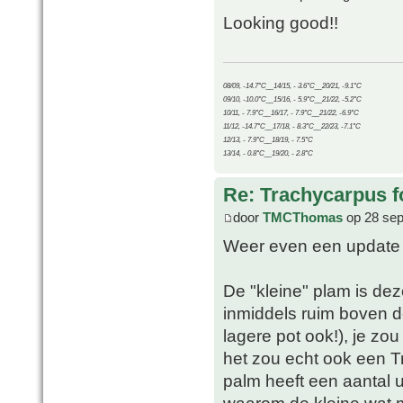
Looking good!!
08/09, -14.7°C__14/15, - 3.6°C__20/21, -9.1°C
09/10, -10.0°C__15/16, - 5.9°C__21/22, -5.2°C
10/11, - 7.9°C__16/17, - 7.9°C__21/22, -6.9°C
11/12, -14.7°C__17/18, - 8.3°C__22/23, -7.1°C
12/13, - 7.9°C__18/19, - 7.5°C
13/14, - 0.8°C__19/20, - 2.8°C
Re: Trachycarpus fo
door
TMCThomas
op 28 sep
Weer even een update
De "kleine" plam is dez
inmiddels ruim boven de
lagere pot ook!), je zo
het zou echt ook een T
palm heeft een aantal u