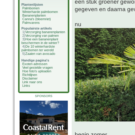
een stuk groener gewo
Plantenlijsten
gegeven en daarna ge
Palmbomen
Winterharde palmbomen
Bananenplanten
Canna's (bloemriet)
Palmvarens
nu
Populairste artikels
1)
Verzorging bananenplanten
2)
Verzorging van palmen
3)
Hoe een bananenplant
beschermen in de winter?
4)
De 10 winterhardste
palmbomen ter wereld
5)
Zaaien van avocado
Handige pagina's
Exoten adressen
Veel gestelde vragen
Hoe foto's uploaden
Richtlijnen
Disclaimer
Link naar ons
Links
SPONSORS
begin zomer.