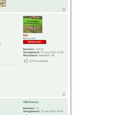
Rob
Beheerder
k
Berichten:
11514
Geregistreerd:
05 aug 2011 23:08
Woonplaats:
Halsteren, NL
1149 bedankjes
TMCThomas
Berichten:
17
Geregistreerd:
25 mei 2020 19:44