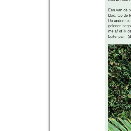
Een van de p
blad. Op de fo
De andere bl
geleden bego
me af of ik 
buitenpalm (d