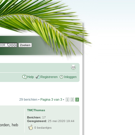
Help
Registreren
Inloggen
29 berichten •
Pagina
3
van
3
•
1
2
3
TMCThomas
Berichten:
17
Geregistreerd:
25 mei 2020 19:44
orden, heb
0 bedankjes