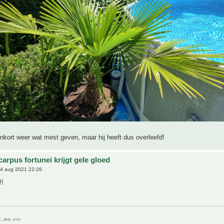
enkort weer wat mest geven, maar hij heeft dus overleefd!
arpus fortunei krijgt gele gloed
4 aug 2021 22:26
!!
C__20/21, -9.1°C