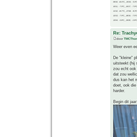
09/10, -10.0°C__15/16, - 5.9°
10/11, - 7.9°C__16/17, - 7.9°
11/12, -14.7°C__17/18, - 8.3°
12/13, - 7.9°C__18/19, - 7.5°C
13/14, - 0.8°C__19/20, - 2.8°C
Re: Trachyc
door
TMCTho
Weer even ee
De "kleine" p
uitsteekt (hi
zou echt ook 
dat zou welli
dus kan het m
doet, ook die
harder.
Begin dit jaar