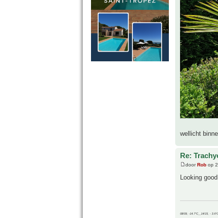
wellicht binn
Re: Trachyc
door
Rob
op 2
Looking good
08/09, -14.7°C__14/15, - 3.6°