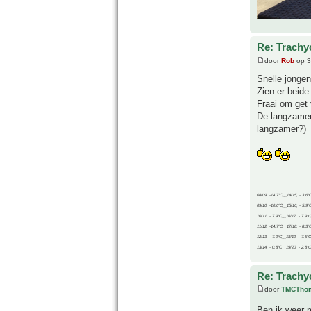
Re: Trachyc
door
Rob
op 3
Snelle jongen
Zien er beide 
Fraai om get 
De langzamer
langzamer?)
08/09, -14.7°C__14/15, - 3.6°
09/10, -10.0°C__15/16, - 5.9°
10/11, - 7.9°C__16/17, - 7.9°
11/12, -14.7°C__17/18, - 8.3°
12/13, - 7.9°C__18/19, - 7.5°C
13/14, - 0.8°C__19/20, - 2.8°C
Re: Trachyc
door
TMCTho
Ben ik weer 