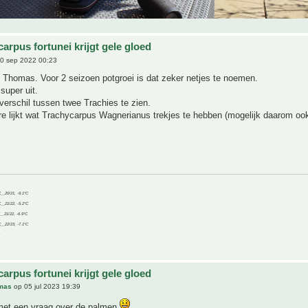
arpus fortunei krijgt gele gloed
0 sep 2022 00:23
 Thomas. Voor 2 seizoen potgroei is dat zeker netjes te noemen.
super uit.
verschil tussen twee Trachies te zien.
e lijkt wat Trachycarpus Wagnerianus trekjes te hebben (mogelijk daarom oo
C__20/21, -9.1°C
C__21/22, -5.2°C
C__21/22, -6.9°C
C__22/23, -7.1°C
arpus fortunei krijgt gele gloed
mas
op 05 jul 2023 19:39
met een vraag over de palmen