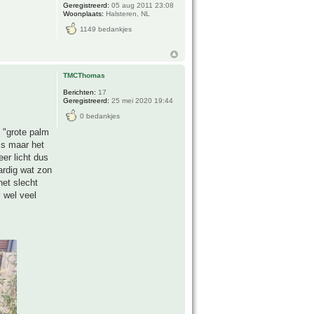
Geregistreerd:
05 aug 2011 23:08
Woonplaats:
Halsteren, NL
1149 bedankjes
TMCThomas
Berichten:
17
Geregistreerd:
25 mei 2020 19:44
0 bedankjes
 "grote palm
 is maar het
er licht dus
ardig wat zon
het slecht
 wel veel