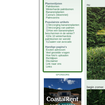
Plantenlijsten
nu
Palmbomen
Winterharde palmbomen
Bananenplanten
Canna's (bloemriet)
Palmvarens
Populairste artikels
1)
Verzorging bananenplanten
2)
Verzorging van palmen
3)
Hoe een bananenplant
beschermen in de winter?
4)
De 10 winterhardste
palmbomen ter wereld
5)
Zaaien van avocado
Handige pagina's
Exoten adressen
Veel gestelde vragen
Hoe foto's uploaden
Richtlijnen
Disclaimer
Link naar ons
Links
SPONSORS
begin zomer.