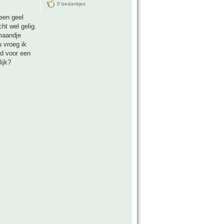
0 bedankjes
een geel
cht wel gelig.
maandje
 vroeg ik
id voor een
ijk?