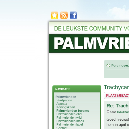
Forumoverz
Trachycarp
NAVIGATIE
Plaats een reactie
Palmvrienden
Startpagina
Agenda
Re: Trach
Kortingskaart
Palmvrienden forums
door
TMCTho
Palmvrienden chat
Palmvrienden wiki
Goed nieuws!
Palmvrienden maps
hem in april
Palmvrienden label
Contact