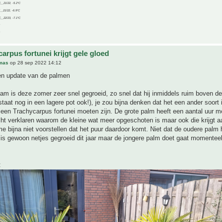
C__21/22, -5.2°C
C__21/22, -6.9°C
C__22/23, -7.1°C
arpus fortunei krijgt gele gloed
mas
op 28 sep 2022 14:12
n update van de palmen
lam is deze zomer zeer snel gegroeid, zo snel dat hij inmiddels ruim boven de
j staat nog in een lagere pot ook!), je zou bijna denken dat het een ander soort
een Trachycarpus fortunei moeten zijn. De grote palm heeft een aantal uur me
cht verklaren waarom de kleine wat meer opgeschoten is maar ook die krijgt a
e bijna niet voorstellen dat het puur daardoor komt. Niet dat de oudere palm 
 is gewoon netjes gegroeid dit jaar maar de jongere palm doet gaat momenteel
: