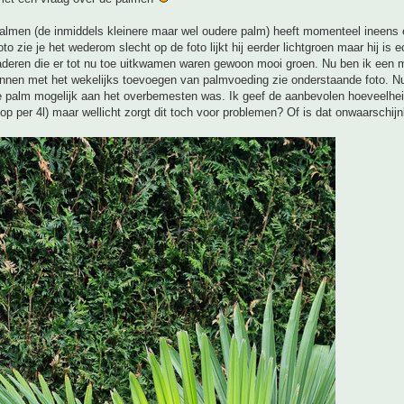
almen (de inmiddels kleinere maar wel oudere palm) heeft momenteel ineens 
to zie je het wederom slecht op de foto lijkt hij eerder lichtgroen maar hij is e
aderen die er tot nu toe uitkwamen waren gewoon mooi groen. Nu ben ik een 
nnen met het wekelijks toevoegen van palmvoeding zie onderstaande foto. Nu
de palm mogelijk aan het overbemesten was. Ik geef de aanbevolen hoeveelhe
op per 4l) maar wellicht zorgt dit toch voor problemen? Of is dat onwaarschijnl