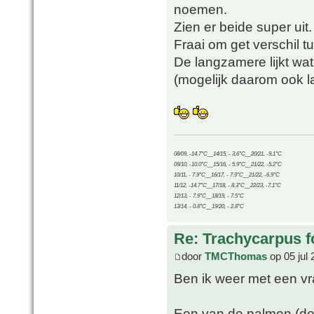
noemen.
Zien er beide super uit.
Fraai om get verschil t
De langzamere lijkt wa
(mogelijk daarom ook 
08/09, -14.7°C__14/15, - 3.6°C__20/21, -9.1°C
09/10, -10.0°C__15/16, - 5.9°C__21/22, -5.2°C
10/11, - 7.9°C__16/17, - 7.9°C__21/22, -6.9°C
11/12, -14.7°C__17/18, - 8.3°C__22/23, -7.1°C
12/13, - 7.9°C__18/19, - 7.5°C
13/14, - 0.8°C__19/20, - 2.8°C
Re: Trachycarpus fo
door
TMCThomas
op 05 jul 
Ben ik weer met een v
Een van de palmen (de 