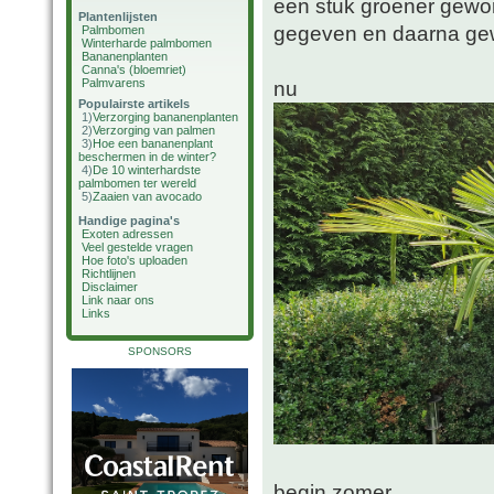
een stuk groener gewo
Plantenlijsten
gegeven en daarna ge
Palmbomen
Winterharde palmbomen
Bananenplanten
Canna's (bloemriet)
Palmvarens
nu
Populairste artikels
1)
Verzorging bananenplanten
2)
Verzorging van palmen
3)
Hoe een bananenplant
beschermen in de winter?
4)
De 10 winterhardste
palmbomen ter wereld
5)
Zaaien van avocado
Handige pagina's
Exoten adressen
Veel gestelde vragen
Hoe foto's uploaden
Richtlijnen
Disclaimer
Link naar ons
Links
SPONSORS
begin zomer.