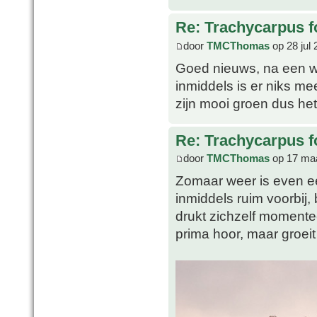
Re: Trachycarpus fo
door
TMCThomas
op 28 jul 
Goed nieuws, na een w
inmiddels is er niks m
zijn mooi groen dus het 
Re: Trachycarpus fo
door
TMCThomas
op 17 maa
Zomaar weer is even ee
inmiddels ruim voorbij, 
drukt zichzelf momentee
prima hoor, maar groeit