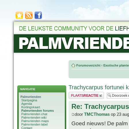
Forumoverzicht
‹
Exotische plant
Trachycarpus fortunei kr
NAVIGATIE
Plaats een reactie
Palmvrienden
Startpagina
Agenda
Re: Trachycarpus 
Kortingskaart
Palmvrienden forums
door
TMCThomas
op 23 aug
Palmvrienden chat
Palmvrienden wiki
Palmvrienden maps
Goed nieuws! De palm d
Palmvrienden label
Contact