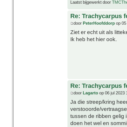
Laatst bijgewerkt door
TMCTh
Re: Trachycarpus fo
door
PeterHoofddorp
op 05 
Ziet er echt uit als lit
Ik heb het hier ook.
Re: Trachycarpus fo
door
Lagarto
op 06 jul 2023 
Ja die streep/kring heed
verstooorde/vertraagse 
tussen de ribben gelig 
doen het wel en sommige