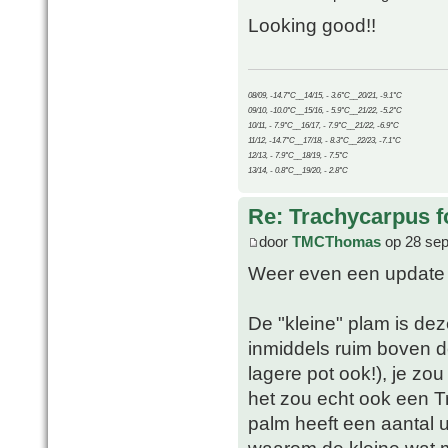
Looking good!!
08/09, -14.7°C__14/15, - 3.6°C__20/21, -9.1°C
09/10, -10.0°C__15/16, - 5.9°C__21/22, -5.2°C
10/11, - 7.9°C__16/17, - 7.9°C__21/22, -6.9°C
11/12, -14.7°C__17/18, - 8.3°C__22/23, -7.1°C
12/13, - 7.9°C__18/19, - 7.5°C
13/14, - 0.8°C__19/20, - 2.8°C
Re: Trachycarpus fo
door
TMCThomas
op 28 sep
Weer even een update
De "kleine" plam is dez
inmiddels ruim boven de
lagere pot ook!), je zo
het zou echt ook een T
palm heeft een aantal u