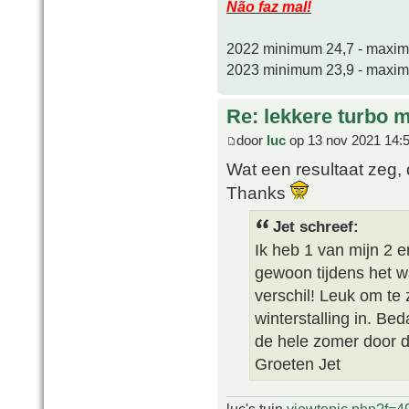
Não faz mal!
2022 minimum 24,7 - maxi
2023 minimum 23,9 - maxi
Re: lekkere turbo
door
luc
op 13 nov 2021 14:
Wat een resultaat zeg,
Thanks
Jet schreef:
Ik heb 1 van mijn 2 
gewoon tijdens het w
verschil! Leuk om te 
winterstalling in. Be
de hele zomer door d
Groeten Jet
luc's tuin
viewtopic.php?f=