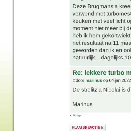
Deze Brugmansia kreeg 
verwend met turbomestwa
keuken met veel licht 
moment niet meer bij d
heb ik hem gekortwiekt.
het resultaat na 11 ma
geworden dan ik en ook
natuurlijk... dagelijks 10
Re: lekkere turbo
door
marinus
op 04 jan 2022
De strelitzia Nicolai is
Marinus
Vorige
Plaats een reactie