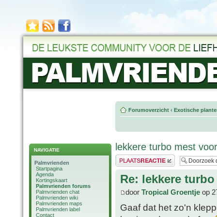
Forumoverzicht
‹
Exotische plant
lekkere turbo mest vo
NAVIGATIE
Plaats een reactie
Palmvrienden
Startpagina
Agenda
Re: lekkere tur
Kortingskaart
Palmvrienden forums
door
Tropical Groentje
op 2
Palmvrienden chat
Palmvrienden wiki
Palmvrienden maps
Gaaf dat het zo'n klep
Palmvrienden label
Contact