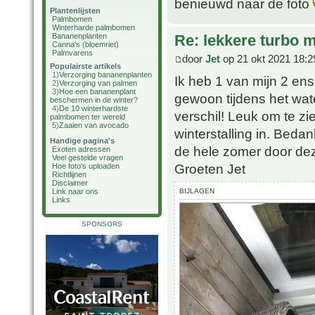
benieuwd naar de foto
Plantenlijsten
Palmbomen
Winterharde palmbomen
Bananenplanten
Re: lekkere turbo
Canna's (bloemriet)
Palmvarens
door
Jet
op 21 okt 2021 18:2
Populairste artikels
1)
Verzorging bananenplanten
Ik heb 1 van mijn 2 en
2)
Verzorging van palmen
3)
Hoe een bananenplant
gewoon tijdens het wate
beschermen in de winter?
4)
De 10 winterhardste
verschil! Leuk om te zie
palmbomen ter wereld
5)
Zaaien van avocado
winterstalling in. Beda
Handige pagina's
de hele zomer door dez
Exoten adressen
Veel gestelde vragen
Groeten Jet
Hoe foto's uploaden
Richtlijnen
Disclaimer
BIJLAGEN
Link naar ons
Links
SPONSORS