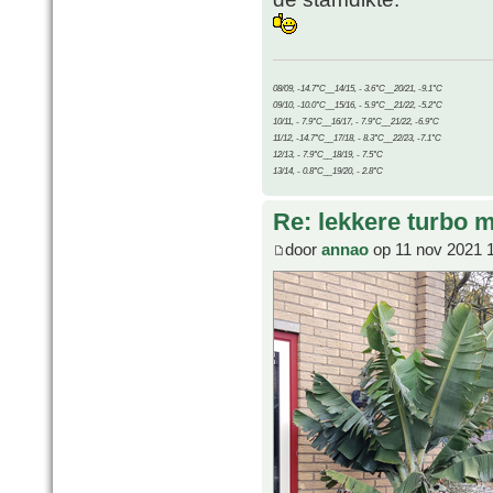
08/09, -14.7°C__14/15, - 3.6°C__20/21, -9.1°C
09/10, -10.0°C__15/16, - 5.9°C__21/22, -5.2°C
10/11, - 7.9°C__16/17, - 7.9°C__21/22, -6.9°C
11/12, -14.7°C__17/18, - 8.3°C__22/23, -7.1°C
12/13, - 7.9°C__18/19, - 7.5°C
13/14, - 0.8°C__19/20, - 2.8°C
Re: lekkere turbo
door
annao
op 11 nov 2021 