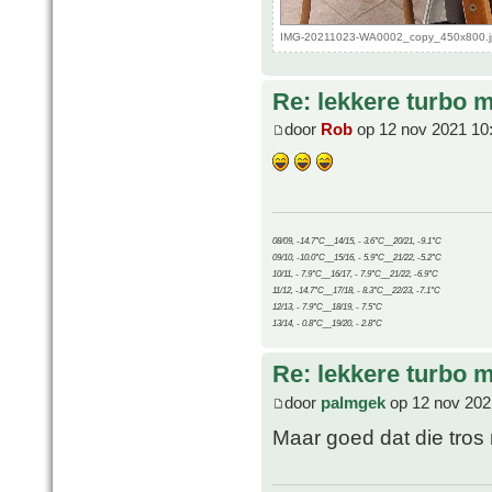
IMG-20211023-WA0002_copy_450x800.jp
Re: lekkere turbo
door
Rob
op 12 nov 2021 10
08/09, -14.7°C__14/15, - 3.6°C__20/21, -9.1°C
09/10, -10.0°C__15/16, - 5.9°C__21/22, -5.2°C
10/11, - 7.9°C__16/17, - 7.9°C__21/22, -6.9°C
11/12, -14.7°C__17/18, - 8.3°C__22/23, -7.1°C
12/13, - 7.9°C__18/19, - 7.5°C
13/14, - 0.8°C__19/20, - 2.8°C
Re: lekkere turbo
door
palmgek
op 12 nov 202
Maar goed dat die tro