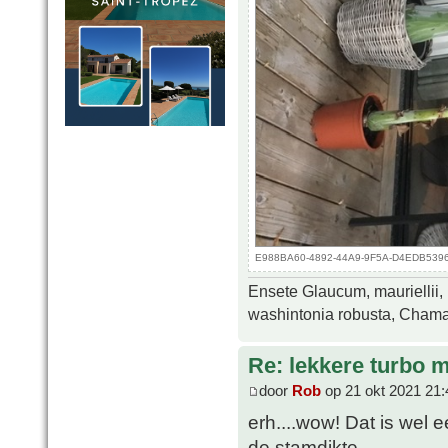
E988BA60-4892-44A9-9F5A-D4EDB5396E5
Ensete Glaucum, mauriellii,
washintonia robusta, Chamae
Re: lekkere turbo
door
Rob
op 21 okt 2021 21:
erh....wow! Dat is wel e
de stamdikte.