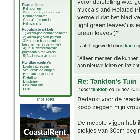
veronderstelling was g
Plantenlijsten
Yucca's and Related Pla
Palmbomen
Winterharde palmbomen
vermeld dat het blad va
Bananenplanten
Canna's (bloemriet)
Palmvarens
light green leaves') is e
Populairste artikels
green leaves')?
1)
Verzorging bananenplanten
2)
Verzorging van palmen
3)
Hoe een bananenplant
beschermen in de winter?
Laatst bijgewerkt door
draco
op
4)
De 10 winterhardste
palmbomen ter wereld
5)
Zaaien van avocado
"Alleen mensen die kunnen tw
Handige pagina's
aan nieuwe feiten en inzich
Exoten adressen
Veel gestelde vragen
Hoe foto's uploaden
Richtlijnen
Re: Tankton's Tuin
Disclaimer
Link naar ons
door
tankton
op 18 nov 2021
Links
Bedankt voor de reactie
SPONSORS
koop zeggen mijn vrouw
De meeste vijgen heb ik
stekjes van 30cm begin