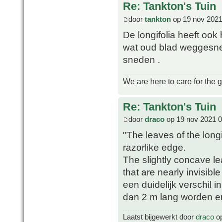
Re: Tankton's Tuin
door
tankton
op 19 nov 2021
De longifolia heeft ook
wat oud blad weggesne
sneden .
We are here to care for the 
Re: Tankton's Tuin
door
draco
op 19 nov 2021 0
"The leaves of the longif
razorlike edge.
The slightly concave lea
that are nearly invisibl
een duidelijk verschil i
dan 2 m lang worden en 
Laatst bijgewerkt door
draco
op