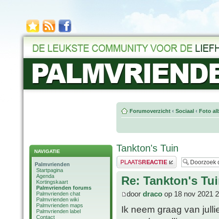
Forumoverzicht
‹
Sociaal
‹
Foto al
Tankton's Tuin
NAVIGATIE
Plaats een reactie
Palmvrienden
Startpagina
Agenda
Re: Tankton's Tu
Kortingskaart
Palmvrienden forums
door
draco
op 18 nov 2021 2
Palmvrienden chat
Palmvrienden wiki
Palmvrienden maps
Ik neem graag van jullie 
Palmvrienden label
Contact