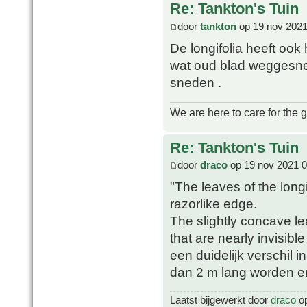
Re: Tankton's Tuin
door
tankton
op 19 nov 2021
De longifolia heeft ook
wat oud blad weggesne
sneden .
We are here to care for the 
Re: Tankton's Tuin
door
draco
op 19 nov 2021 0
"The leaves of the longif
razorlike edge.
The slightly concave lea
that are nearly invisibl
een duidelijk verschil i
dan 2 m lang worden en 
Laatst bijgewerkt door
draco
op