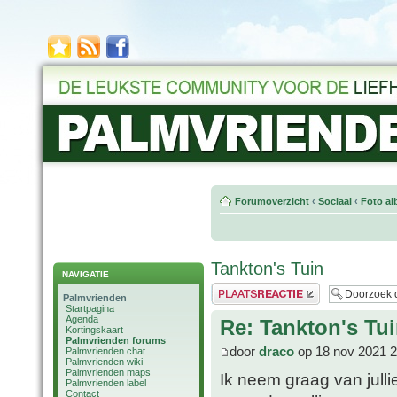
Forumoverzicht
‹
Sociaal
‹
Foto al
Tankton's Tuin
NAVIGATIE
Plaats een reactie
Palmvrienden
Startpagina
Agenda
Re: Tankton's Tu
Kortingskaart
Palmvrienden forums
door
draco
op 18 nov 2021 2
Palmvrienden chat
Palmvrienden wiki
Palmvrienden maps
Ik neem graag van jullie 
Palmvrienden label
Contact