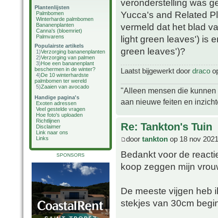
veronderstelling was g
Plantenlijsten
Yucca's and Related Pla
Palmbomen
Winterharde palmbomen
vermeld dat het blad va
Bananenplanten
Canna's (bloemriet)
Palmvarens
light green leaves') is e
Populairste artikels
green leaves')?
1)
Verzorging bananenplanten
2)
Verzorging van palmen
3)
Hoe een bananenplant
beschermen in de winter?
Laatst bijgewerkt door
draco
op
4)
De 10 winterhardste
palmbomen ter wereld
5)
Zaaien van avocado
"Alleen mensen die kunnen tw
Handige pagina's
aan nieuwe feiten en inzich
Exoten adressen
Veel gestelde vragen
Hoe foto's uploaden
Richtlijnen
Re: Tankton's Tuin
Disclaimer
Link naar ons
door
tankton
op 18 nov 2021
Links
Bedankt voor de reactie
SPONSORS
koop zeggen mijn vrouw
De meeste vijgen heb ik
stekjes van 30cm begin