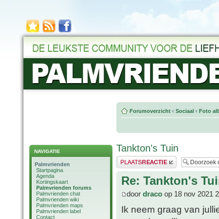
Forumoverzicht
‹
Sociaal
‹
Foto al
Tankton's Tuin
NAVIGATIE
Plaats een reactie
Palmvrienden
Startpagina
Agenda
Re: Tankton's Tu
Kortingskaart
Palmvrienden forums
door
draco
op 18 nov 2021 2
Palmvrienden chat
Palmvrienden wiki
Palmvrienden maps
Ik neem graag van jullie 
Palmvrienden label
Contact