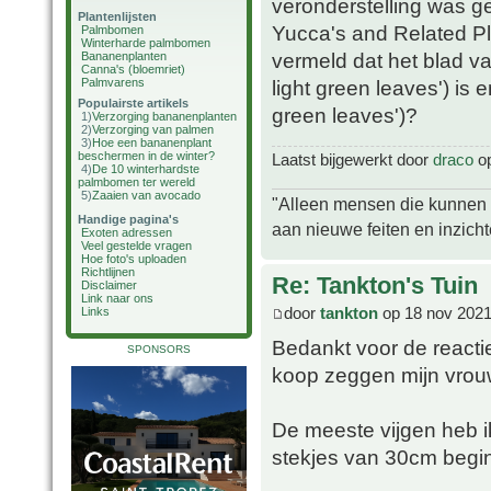
veronderstelling was g
Plantenlijsten
Yucca's and Related Pla
Palmbomen
Winterharde palmbomen
vermeld dat het blad va
Bananenplanten
Canna's (bloemriet)
Palmvarens
light green leaves') is e
Populairste artikels
green leaves')?
1)
Verzorging bananenplanten
2)
Verzorging van palmen
3)
Hoe een bananenplant
beschermen in de winter?
Laatst bijgewerkt door
draco
op
4)
De 10 winterhardste
palmbomen ter wereld
5)
Zaaien van avocado
"Alleen mensen die kunnen tw
Handige pagina's
aan nieuwe feiten en inzich
Exoten adressen
Veel gestelde vragen
Hoe foto's uploaden
Richtlijnen
Re: Tankton's Tuin
Disclaimer
Link naar ons
door
tankton
op 18 nov 2021
Links
Bedankt voor de reactie
SPONSORS
koop zeggen mijn vrouw
De meeste vijgen heb ik
stekjes van 30cm begin