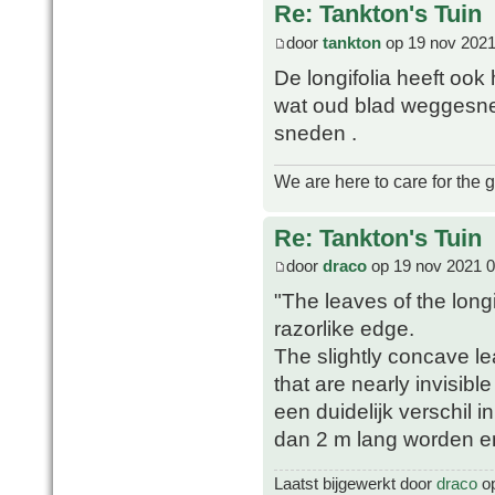
Re: Tankton's Tuin
door
tankton
op 19 nov 2021
De longifolia heeft ook
wat oud blad weggesne
sneden .
We are here to care for the 
Re: Tankton's Tuin
door
draco
op 19 nov 2021 0
"The leaves of the longif
razorlike edge.
The slightly concave lea
that are nearly invisibl
een duidelijk verschil i
dan 2 m lang worden en 
Laatst bijgewerkt door
draco
op