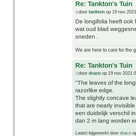
Re: Tankton's Tuin
door
tankton
op 19 nov 2021
De longifolia heeft ook
wat oud blad weggesne
sneden .
We are here to care for the 
Re: Tankton's Tuin
door
draco
op 19 nov 2021 0
"The leaves of the longif
razorlike edge.
The slightly concave lea
that are nearly invisibl
een duidelijk verschil i
dan 2 m lang worden en 
Laatst bijgewerkt door
draco
op