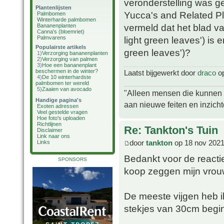
veronderstelling was g
Plantenlijsten
Yucca's and Related Pla
Palmbomen
Winterharde palmbomen
vermeld dat het blad va
Bananenplanten
Canna's (bloemriet)
Palmvarens
light green leaves') is e
Populairste artikels
green leaves')?
1)
Verzorging bananenplanten
2)
Verzorging van palmen
3)
Hoe een bananenplant
beschermen in de winter?
Laatst bijgewerkt door
draco
op
4)
De 10 winterhardste
palmbomen ter wereld
5)
Zaaien van avocado
"Alleen mensen die kunnen tw
Handige pagina's
aan nieuwe feiten en inzich
Exoten adressen
Veel gestelde vragen
Hoe foto's uploaden
Richtlijnen
Re: Tankton's Tuin
Disclaimer
Link naar ons
door
tankton
op 18 nov 2021
Links
Bedankt voor de reactie
SPONSORS
koop zeggen mijn vrouw
De meeste vijgen heb ik
stekjes van 30cm begin