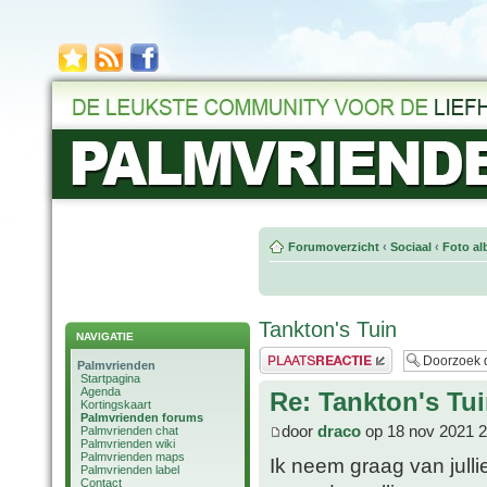
Forumoverzicht
‹
Sociaal
‹
Foto al
Tankton's Tuin
NAVIGATIE
Plaats een reactie
Palmvrienden
Startpagina
Agenda
Re: Tankton's Tu
Kortingskaart
Palmvrienden forums
door
draco
op 18 nov 2021 2
Palmvrienden chat
Palmvrienden wiki
Palmvrienden maps
Ik neem graag van jullie 
Palmvrienden label
Contact