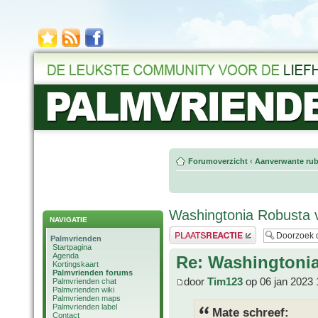
Forumoverzicht
‹
Aanverwante rub
Washingtonia Robusta 
NAVIGATIE
Plaats een reactie
Palmvrienden
Startpagina
Agenda
Re: Washingtoni
Kortingskaart
Palmvrienden forums
door
Tim123
op 06 jan 2023 
Palmvrienden chat
Palmvrienden wiki
Palmvrienden maps
Palmvrienden label
Mate schreef:
Contact