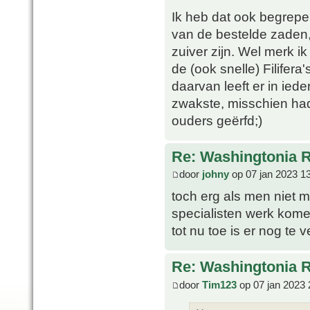
Ik heb dat ook begrepe
van de bestelde zaden,
zuiver zijn. Wel merk ik
de (ook snelle) Filifera'
daarvan leeft er in ied
zwakste, misschien had
ouders geërfd;)
Re: Washingtonia 
door
johny
op 07 jan 2023 1
toch erg als men niet 
specialisten werk kome
tot nu toe is er nog te v
Re: Washingtonia 
door
Tim123
op 07 jan 2023 