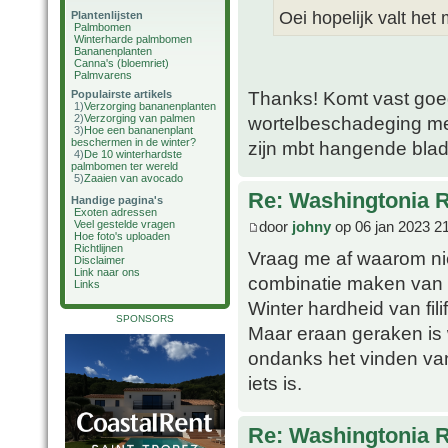
Oei hopelijk valt he
Plantenlijsten
Palmbomen
Winterharde palmbomen
Bananenplanten
Canna's (bloemriet)
Palmvarens
Thanks! Komt vast goed,
Populairste artikels
1)
Verzorging bananenplanten
2)
Verzorging van palmen
wortelbeschadeging met
3)
Hoe een bananenplant
beschermen in de winter?
zijn mbt hangende blad
4)
De 10 winterhardste
palmbomen ter wereld
5)
Zaaien van avocado
Re: Washingtonia 
Handige pagina's
Exoten adressen
door
johny
op 06 jan 2023 2
Veel gestelde vragen
Hoe foto's uploaden
Richtlijnen
Vraag me af waarom nie
Disclaimer
Link naar ons
combinatie maken van 
Links
Winter hardheid van fil
SPONSORS
Maar eraan geraken is w
ondanks het vinden van
iets is.
Re: Washingtonia 