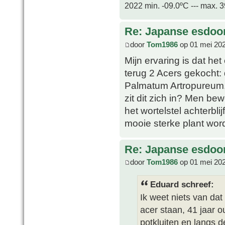
2022 min. -09.0ºC --- max. 
Re: Japanse esdoor
door
Tom1986
op 01 mei 202
Mijn ervaring is dat het
terug 2 Acers gekocht:
Palmatum Artropureum. D
zit dit zich in? Men bew
het wortelstel achterblij
mooie sterke plant word
Re: Japanse esdoor
door
Tom1986
op 01 mei 202
Eduard schreef:
Ik weet niets van dat
acer staan, 41 jaar 
potkluiten en langs d