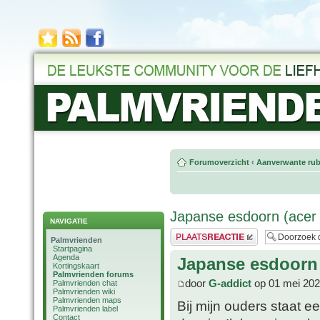
Forumoverzicht
‹
Aanverwante rub
Japanse esdoorn (acer
NAVIGATIE
Plaats een reactie
Palmvrienden
Startpagina
Agenda
Japanse esdoorn 
Kortingskaart
Palmvrienden forums
door
G-addict
op 01 mei 202
Palmvrienden chat
Palmvrienden wiki
Palmvrienden maps
Bij mijn ouders staat 
Palmvrienden label
Contact