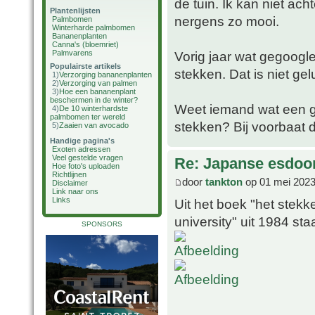
de tuin. Ik kan niet ach
Plantenlijsten
nergens zo mooi.
Palmbomen
Winterharde palmbomen
Bananenplanten
Canna's (bloemriet)
Palmvarens
Vorig jaar wat gegoogl
Populairste artikels
stekken. Dat is niet gel
1)
Verzorging bananenplanten
2)
Verzorging van palmen
3)
Hoe een bananenplant
beschermen in de winter?
Weet iemand wat een g
4)
De 10 winterhardste
palmbomen ter wereld
stekken? Bij voorbaat 
5)
Zaaien van avocado
Handige pagina's
Exoten adressen
Veel gestelde vragen
Re: Japanse esdoor
Hoe foto's uploaden
Richtlijnen
door
tankton
op 01 mei 2023
Disclaimer
Link naar ons
Links
Uit het boek "het ste
university" uit 1984 sta
SPONSORS