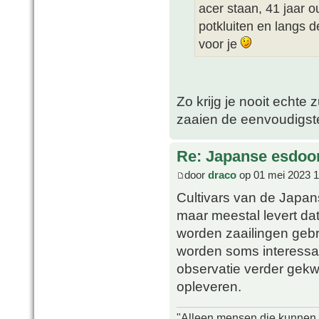
acer staan, 41 jaar 
potkluiten en langs d
voor je
Zo krijg je nooit echte z
zaaien de eenvoudigste
Re: Japanse esdoor
door
draco
op 01 mei 2023 1
Cultivars van de Japan
maar meestal levert dat
worden zaailingen gebr
worden soms interessan
observatie verder gekw
opleveren.
"Alleen mensen die kunnen tw