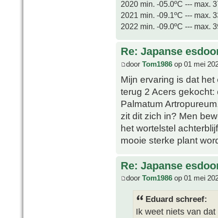
2020 min. -05.0ºC --- max. 
2021 min. -09.1ºC --- max. 
2022 min. -09.0ºC --- max. 
Re: Japanse esdoor
door
Tom1986
op 01 mei 202
Mijn ervaring is dat het
terug 2 Acers gekocht:
Palmatum Artropureum. D
zit dit zich in? Men bew
het wortelstel achterblij
mooie sterke plant word
Re: Japanse esdoor
door
Tom1986
op 01 mei 202
Eduard schreef:
Ik weet niets van dat