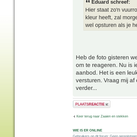
Eduard schreef:
Hier staat zo'n vuurr
kleur heeft, zal mor
wel opsturen als je h
Heb de foto gisteren w
om te reageren. Nu is i
aanbod. Het is een leuk
versturen. Vraag mij af o
verder...
Plaats een reactie
Keer terug naar Zaaien en stekken
WIE IS ER ONLINE
Gebruikers op dit forum: Geen geregistreer