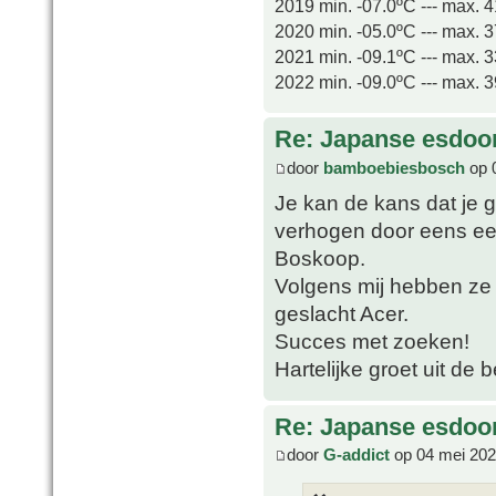
2019 min. -07.0ºC --- max. 
2020 min. -05.0ºC --- max. 
2021 min. -09.1ºC --- max. 
2022 min. -09.0ºC --- max. 
Re: Japanse esdoor
door
bamboebiesbosch
op 
Je kan de kans dat je 
verhogen door eens ee
Boskoop.
Volgens mij hebben ze 
geslacht Acer.
Succes met zoeken!
Hartelijke groet uit de 
Re: Japanse esdoor
door
G-addict
op 04 mei 202