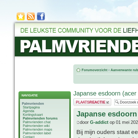
Forumoverzicht
‹
Aanverwante rub
Japanse esdoorn (acer
NAVIGATIE
Plaats een reactie
Palmvrienden
Startpagina
Agenda
Japanse esdoorn 
Kortingskaart
Palmvrienden forums
door
G-addict
op 01 mei 202
Palmvrienden chat
Palmvrienden wiki
Palmvrienden maps
Bij mijn ouders staat 
Palmvrienden label
Contact