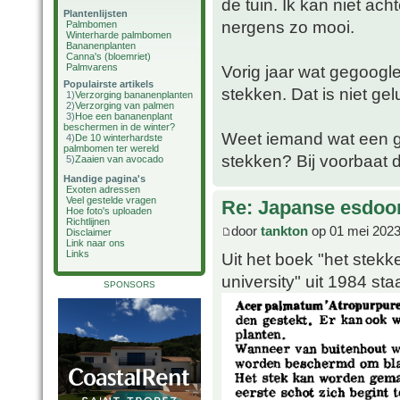
de tuin. Ik kan niet ach
Plantenlijsten
nergens zo mooi.
Palmbomen
Winterharde palmbomen
Bananenplanten
Canna's (bloemriet)
Palmvarens
Vorig jaar wat gegoogl
Populairste artikels
stekken. Dat is niet gel
1)
Verzorging bananenplanten
2)
Verzorging van palmen
3)
Hoe een bananenplant
beschermen in de winter?
Weet iemand wat een g
4)
De 10 winterhardste
palmbomen ter wereld
stekken? Bij voorbaat 
5)
Zaaien van avocado
Handige pagina's
Exoten adressen
Veel gestelde vragen
Re: Japanse esdoor
Hoe foto's uploaden
Richtlijnen
door
tankton
op 01 mei 2023
Disclaimer
Link naar ons
Links
Uit het boek "het ste
university" uit 1984 sta
SPONSORS