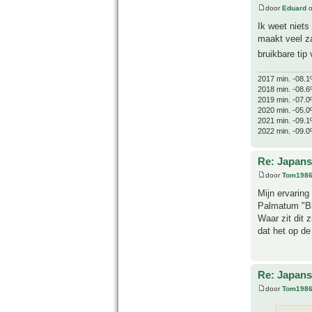
door
Eduard
o
Ik weet niets
maakt veel za
bruikbare tip
2017 min. -08.1
2018 min. -08.6
2019 min. -07.0
2020 min. -05.0
2021 min. -09.1
2022 min. -09.0
Re: Japans
door
Tom198
Mijn ervaring
Palmatum "Blo
Waar zit dit z
dat het op de
Re: Japans
door
Tom198