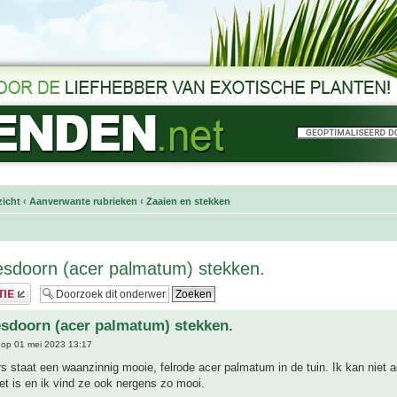
icht
‹
Aanverwante rubrieken
‹
Zaaien en stekken
sdoorn (acer palmatum) stekken.
sdoorn (acer palmatum) stekken.
op 01 mei 2023 13:17
rs staat een waanzinnig mooie, felrode acer palmatum in de tuin. Ik kan niet 
et is en ik vind ze ook nergens zo mooi.