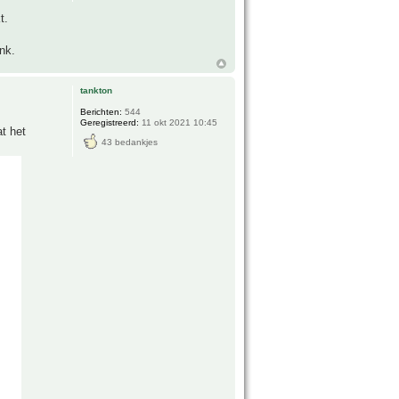
t.
nk.
tankton
Berichten:
544
Geregistreerd:
11 okt 2021 10:45
t het
43 bedankjes