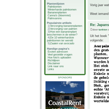
Plantenlijsten
Vorig jaar wa
Palmbomen
Winterharde palmbomen
Bananenplanten
Weet iemand 
Canna's (bloemriet)
Palmvarens
Populairste artikels
Re: Japans
1)
Verzorging bananenplanten
2)
Verzorging van palmen
door
tankton
o
3)
Hoe een bananenplant
beschermen in de winter?
Uit het boek
4)
De 10 winterhardste
volgende:
palmbomen ter wereld
5)
Zaaien van avocado
Handige pagina's
Exoten adressen
Veel gestelde vragen
Hoe foto's uploaden
Richtlijnen
Disclaimer
Link naar ons
Links
SPONSORS