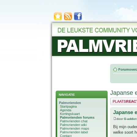
Forumoverz
Japanse e
NAVIGATIE
Plaats een reactie
Palmvrienden
Startpagina
Agenda
Japanse e
Kortingskaart
Palmvrienden forums
door
G-addict
Palmvrienden chat
Palmvrienden wiki
Bij mijn oude
Palmvrienden maps
welke soort h
Palmvrienden label
Contact