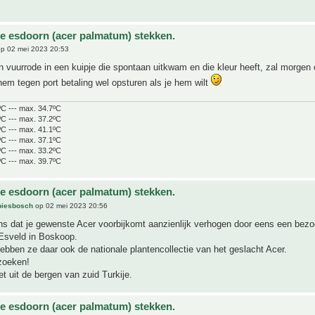
e esdoorn (acer palmatum) stekken.
p 02 mei 2023 20:53
'n vuurrode in een kuipje die spontaan uitkwam en die kleur heeft, zal morgen 
m tegen port betaling wel opsturen als je hem wilt
ºC --- max. 34.7ºC
ºC --- max. 37.2ºC
ºC --- max. 41.1ºC
ºC --- max. 37.1ºC
ºC --- max. 33.2ºC
ºC --- max. 39.7ºC
e esdoorn (acer palmatum) stekken.
iesbosch
op 02 mei 2023 20:56
s dat je gewenste Acer voorbijkomt aanzienlijk verhogen door eens een bezo
Esveld in Boskoop.
ebben ze daar ook de nationale plantencollectie van het geslacht Acer.
zoeken!
et uit de bergen van zuid Turkije.
e esdoorn (acer palmatum) stekken.