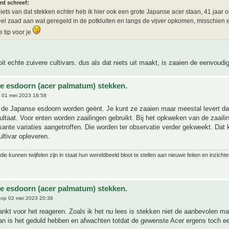
rd schreef:
niets van dat stekken echter heb ik hier ook een grote Japanse acer staan, 41 jaar 
el zaad aan wat geregeld in de potkluiten en langs de vijver opkomen, misschien 
e tip voor je
ooit echte zuivere cultivars. dus als dat niets uit maakt, is zaaien de eenvoudig
e esdoorn (acer palmatum) stekken.
 01 mei 2023 18:58
 de Japanse esdoorn worden geënt. Je kunt ze zaaien maar meestal levert dat
ltaat. Voor enten worden zaailingen gebruikt. Bij het opkweken van de zaail
ante variaties aangetroffen. Die worden ter observatie verder gekweekt. Dat
ltivar opleveren.
ie kunnen twijfelen zijn in staat hun wereldbeeld bloot te stellen aan nieuwe feiten en inzichte
e esdoorn (acer palmatum) stekken.
op 02 mei 2023 20:36
nkt voor het reageren. Zoals ik het nu lees is stekken niet de aanbevolen man
Dan is het geduld hebben en afwachten totdat de gewenste Acer ergens toch e