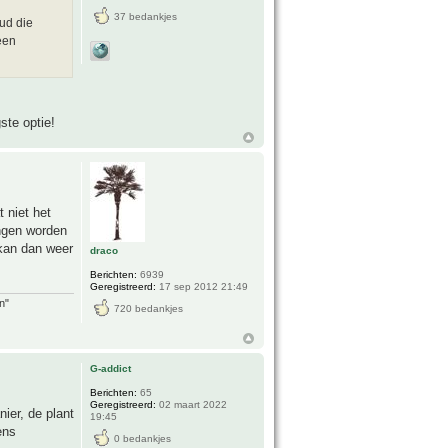
37 bedankjes
oud die
een
ste optie!
 niet het
ingen worden
 kan dan weer
draco
Berichten:
6939
Geregistreerd:
17 sep 2012 21:49
n"
720 bedankjes
G-addict
Berichten:
65
Geregistreerd:
02 maart 2022
ier, de plant
19:45
ens
0 bedankjes