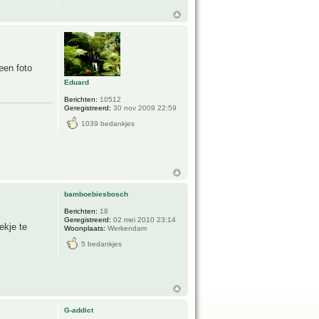
een foto
Eduard
Berichten:
10512
Geregistreerd:
30 nov 2009 22:59
1039 bedankjes
bamboebiesbosch
Berichten:
18
Geregistreerd:
02 mei 2010 23:14
ekje te
Woonplaats:
Werkendam
5 bedankjes
G-addict