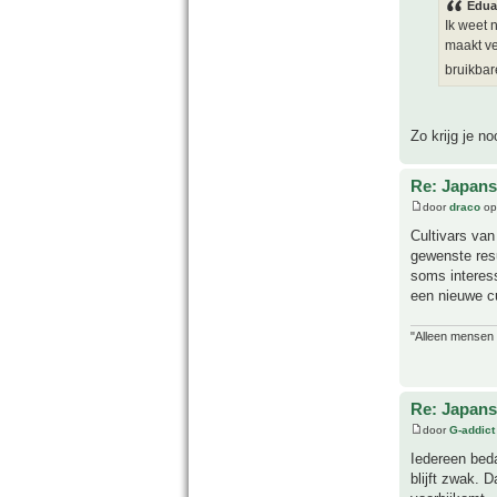
Edua
Ik weet 
maakt ve
bruikbar
Zo krijg je n
Re: Japans
door
draco
op
Cultivars van
gewenste resu
soms interess
een nieuwe cu
"Alleen mensen d
Re: Japans
door
G-addict
Iedereen beda
blijft zwak. 