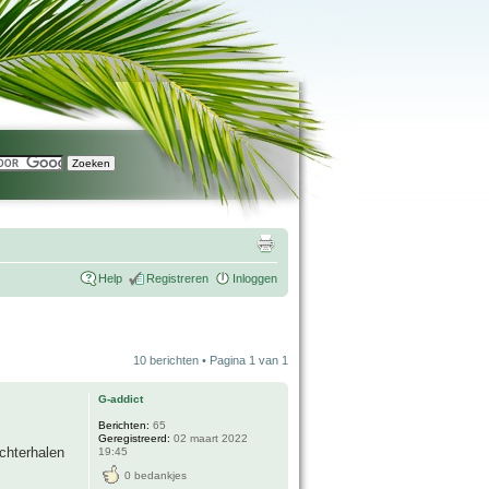
Help
Registreren
Inloggen
10 berichten • Pagina
1
van
1
G-addict
Berichten:
65
Geregistreerd:
02 maart 2022
achterhalen
19:45
0 bedankjes