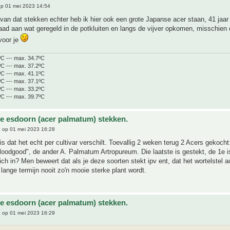
p 01 mei 2023 14:54
 van dat stekken echter heb ik hier ook een grote Japanse acer staan, 41 jaar
ad aan wat geregeld in de potkluiten en langs de vijver opkomen, misschien
 voor je
ºC --- max. 34.7ºC
ºC --- max. 37.2ºC
ºC --- max. 41.1ºC
ºC --- max. 37.1ºC
ºC --- max. 33.2ºC
ºC --- max. 39.7ºC
e esdoorn (acer palmatum) stekken.
6
op 01 mei 2023 16:28
 is dat het echt per cultivar verschilt. Toevallig 2 weken terug 2 Acers gekocht
odgood", de ander A. Palmatum Artropureum. Die laatste is gestekt, de 1e i
ich in? Men beweert dat als je deze soorten stekt ipv ent, dat het wortelstel ac
 lange termijn nooit zo'n mooie sterke plant wordt.
e esdoorn (acer palmatum) stekken.
6
op 01 mei 2023 16:29