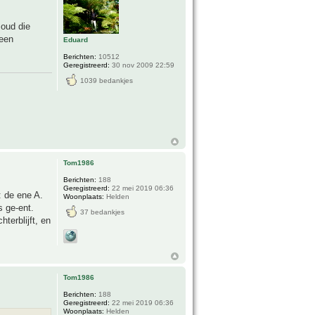
 oud die
 een
Eduard
Berichten:
10512
Geregistreerd:
30 nov 2009 22:59
1039 bedankjes
Tom1986
Berichten:
188
Geregistreerd:
22 mei 2019 06:36
: de ene A.
Woonplaats:
Helden
s ge-ent.
37 bedankjes
hterblijft, en
Tom1986
Berichten:
188
Geregistreerd:
22 mei 2019 06:36
Woonplaats:
Helden