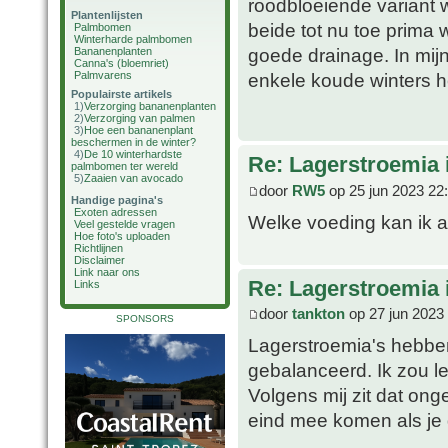
roodbloeiende variant 
Plantenlijsten
beide tot nu toe prima 
Palmbomen
Winterharde palmbomen
goede drainage. In mijn
Bananenplanten
Canna's (bloemriet)
Palmvarens
enkele koude winters he
Populairste artikels
1)
Verzorging bananenplanten
2)
Verzorging van palmen
3)
Hoe een bananenplant
beschermen in de winter?
4)
De 10 winterhardste
Re: Lagerstroemia 
palmbomen ter wereld
5)
Zaaien van avocado
door
RW5
op 25 jun 2023 22
Handige pagina's
Exoten adressen
Welke voeding kan ik 
Veel gestelde vragen
Hoe foto's uploaden
Richtlijnen
Disclaimer
Link naar ons
Re: Lagerstroemia 
Links
door
tankton
op 27 jun 2023
SPONSORS
Lagerstroemia's hebben 
gebalanceerd. Ik zou l
Volgens mij zit dat on
eind mee komen als je 