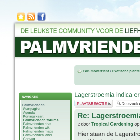
Forumoverzicht
‹
Exotische plant
Lagerstroemia indica e
NAVIGATIE
Plaats een reactie
Palmvrienden
Startpagina
Agenda
Re: Lagerstroemi
Kortingskaart
Palmvrienden forums
door
Tropical Gardening
op 
Palmvrienden chat
Palmvrienden wiki
Palmvrienden maps
Hier staan de Lagerst
Palmvrienden label
Contact