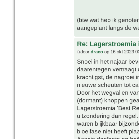
(btw wat heb ik genote
aangeplant langs de w
Re: Lagerstroemia 
door
draco
op 16 okt 2023 0
Snoei in het najaar bev
daarentegen vertraagt d
krachtigst, de nagroei in
nieuwe scheuten tot ca.
Door het wegvallen va
(dormant) knoppen geact
Lagerstroemia 'Best Red
uitzondering dan rege
waren blijkbaar bijzon
bloeifase niet heeft pla