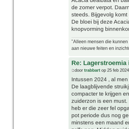
Acacia dealbata en bai
de zomer verpot. Daarn
steeds. Bijgevolg komt 
De bloei bij deze Acacia
knopvorming binnenkort
"Alleen mensen die kunnen tw
aan nieuwe feiten en inzich
Re: Lagerstroemia 
door
trabbart
op 25 feb 2024
Intussen 2024 , al men 
De laagblijvende strui
compacter te krijgen en
zuiderzon is een must. 
heb er die zeer fel op
pot periode dus nog ge
minstens een maand en 