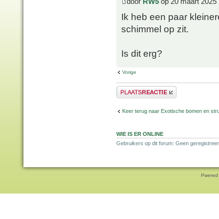
door
RW5
op 20 maart 2025 
Ik heb een paar kleine
schimmel op zit.
Is dit erg?
Vorige
Plaats een reactie
Keer terug naar Exotische bomen en str
WIE IS ER ONLINE
Gebruikers op dit forum: Geen geregistreer
Pwered