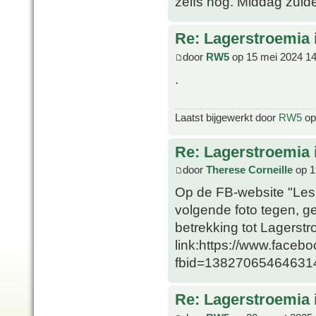
zelfs nog. Middag zuide
Re: Lagerstroemia 
door
RW5
op 15 mei 2024 14
.
Laatst bijgewerkt door
RW5
op 
Re: Lagerstroemia 
door
Therese Corneille
op 1
Op de FB-website "Les
volgende foto tegen, g
betrekking tot Lagerst
link:https://www.faceb
fbid=13827065464631
Re: Lagerstroemia 