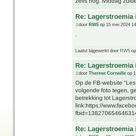
zelfs nog. Middag zuide
Re: Lagerstroemia 
door
RW5
op 15 mei 2024 14
.
Laatst bijgewerkt door
RW5
op 
Re: Lagerstroemia 
door
Therese Corneille
op 1
Op de FB-website "Les
volgende foto tegen, g
betrekking tot Lagerst
link:https://www.faceb
fbid=13827065464631
Re: Lagerstroemia 