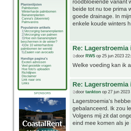
roodbloeiende variant 
Plantenlijsten
beide tot nu toe prima 
Palmbomen
Winterharde palmbomen
goede drainage. In mijn
Bananenplanten
Canna's (bloemriet)
Palmvarens
enkele koude winters he
Populairste artikels
1)
Verzorging bananenplanten
2)
Verzorging van palmen
3)
Hoe een bananenplant
beschermen in de winter?
4)
De 10 winterhardste
Re: Lagerstroemia 
palmbomen ter wereld
5)
Zaaien van avocado
door
RW5
op 25 jun 2023 22
Handige pagina's
Exoten adressen
Welke voeding kan ik 
Veel gestelde vragen
Hoe foto's uploaden
Richtlijnen
Disclaimer
Link naar ons
Re: Lagerstroemia 
Links
door
tankton
op 27 jun 2023
SPONSORS
Lagerstroemia's hebben 
gebalanceerd. Ik zou l
Volgens mij zit dat on
eind mee komen als je 