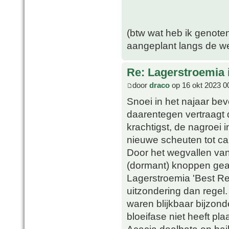
(btw wat heb ik genote
aangeplant langs de w
Re: Lagerstroemia 
door
draco
op 16 okt 2023 0
Snoei in het najaar bev
daarentegen vertraagt d
krachtigst, de nagroei in
nieuwe scheuten tot ca.
Door het wegvallen va
(dormant) knoppen geact
Lagerstroemia 'Best Red
uitzondering dan rege
waren blijkbaar bijzon
bloeifase niet heeft pla