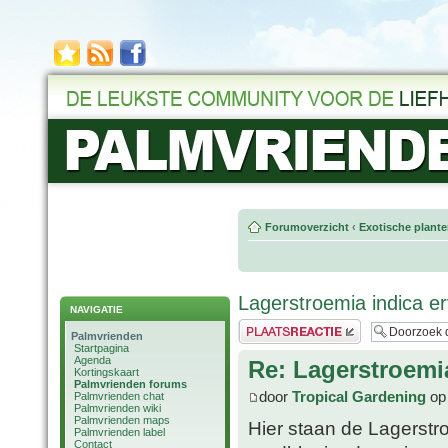
Forumoverzicht
‹
Exotische plant
Lagerstroemia indica e
NAVIGATIE
Plaats een reactie
Palmvrienden
Startpagina
Agenda
Re: Lagerstroemi
Kortingskaart
Palmvrienden forums
door
Tropical Gardening
op 
Palmvrienden chat
Palmvrienden wiki
Palmvrienden maps
Hier staan de Lagerst
Palmvrienden label
Contact