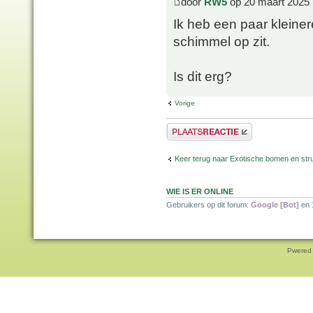
door
RW5
op 20 maart 2025 
Ik heb een paar kleine
schimmel op zit.
Is dit erg?
Vorige
Plaats een reactie
Keer terug naar Exotische bomen en str
WIE IS ER ONLINE
Gebruikers op dit forum:
Google [Bot]
en 
Pwered