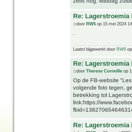
zelfs nog. Middag zuide
Re: Lagerstroemia 
door
RW5
op 15 mei 2024 14
.
Laatst bijgewerkt door
RW5
op 
Re: Lagerstroemia 
door
Therese Corneille
op 1
Op de FB-website "Les
volgende foto tegen, g
betrekking tot Lagerst
link:https://www.faceb
fbid=13827065464631
Re: Lagerstroemia 