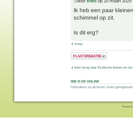
door
RW5
op 20 maart 2025 
Ik heb een paar kleine
schimmel op zit.
Is dit erg?
Vorige
Plaats een reactie
Keer terug naar Exotische bomen en str
WIE IS ER ONLINE
Gebruikers op dit forum: Geen geregistreer
Pwered