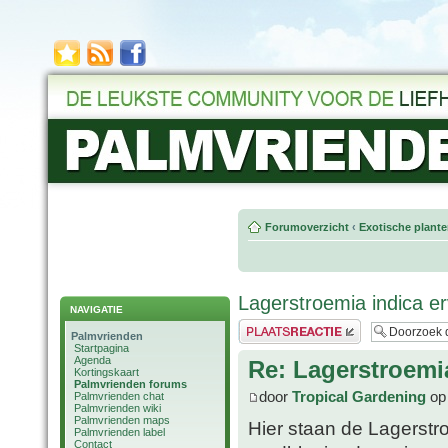
Forumoverzicht
‹
Exotische plant
Lagerstroemia indica e
NAVIGATIE
Plaats een reactie
Palmvrienden
Startpagina
Agenda
Re: Lagerstroemi
Kortingskaart
Palmvrienden forums
door
Tropical Gardening
op 
Palmvrienden chat
Palmvrienden wiki
Palmvrienden maps
Hier staan de Lagerst
Palmvrienden label
Contact