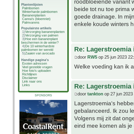
roodbloeiende variant 
Plantenlijsten
beide tot nu toe prima 
Palmbomen
Winterharde palmbomen
goede drainage. In mijn
Bananenplanten
Canna's (bloemriet)
Palmvarens
enkele koude winters he
Populairste artikels
1)
Verzorging bananenplanten
2)
Verzorging van palmen
3)
Hoe een bananenplant
beschermen in de winter?
4)
De 10 winterhardste
Re: Lagerstroemia 
palmbomen ter wereld
5)
Zaaien van avocado
door
RW5
op 25 jun 2023 22
Handige pagina's
Exoten adressen
Welke voeding kan ik 
Veel gestelde vragen
Hoe foto's uploaden
Richtlijnen
Disclaimer
Link naar ons
Re: Lagerstroemia 
Links
door
tankton
op 27 jun 2023
SPONSORS
Lagerstroemia's hebben 
gebalanceerd. Ik zou l
Volgens mij zit dat on
eind mee komen als je 