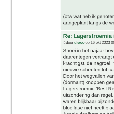
(btw wat heb ik genote
aangeplant langs de w
Re: Lagerstroemia 
door
draco
op 16 okt 2023 0
Snoei in het najaar bev
daarentegen vertraagt d
krachtigst, de nagroei in
nieuwe scheuten tot ca.
Door het wegvallen va
(dormant) knoppen geact
Lagerstroemia 'Best Red
uitzondering dan rege
waren blijkbaar bijzon
bloeifase niet heeft pla