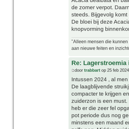
Acacia dealbata en bai
de zomer verpot. Daarn
steeds. Bijgevolg komt 
De bloei bij deze Acacia
knopvorming binnenkort
"Alleen mensen die kunnen tw
aan nieuwe feiten en inzich
Re: Lagerstroemia 
door
trabbart
op 25 feb 2024
Intussen 2024 , al men 
De laagblijvende strui
compacter te krijgen en
zuiderzon is een must. 
heb er die zeer fel op
pot periode dus nog ge
minstens een maand en 