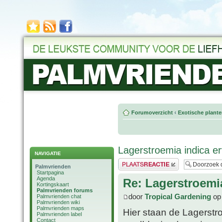
Forumoverzicht
‹
Exotische plant
Lagerstroemia indica e
NAVIGATIE
Plaats een reactie
Palmvrienden
Startpagina
Agenda
Re: Lagerstroemi
Kortingskaart
Palmvrienden forums
door
Tropical Gardening
op 
Palmvrienden chat
Palmvrienden wiki
Palmvrienden maps
Hier staan de Lagerst
Palmvrienden label
Contact