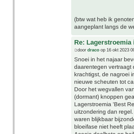
(btw wat heb ik genote
aangeplant langs de w
Re: Lagerstroemia 
door
draco
op 16 okt 2023 0
Snoei in het najaar bev
daarentegen vertraagt d
krachtigst, de nagroei in
nieuwe scheuten tot ca.
Door het wegvallen va
(dormant) knoppen geact
Lagerstroemia 'Best Red
uitzondering dan rege
waren blijkbaar bijzon
bloeifase niet heeft pla