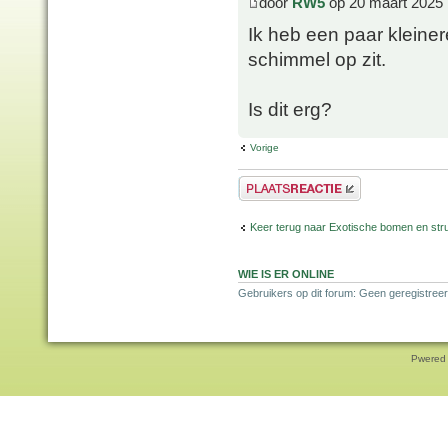
door
RW5
op 20 maart 2025 
Ik heb een paar kleine
schimmel op zit.
Is dit erg?
Vorige
Plaats een reactie
Keer terug naar Exotische bomen en str
WIE IS ER ONLINE
Gebruikers op dit forum: Geen geregistreer
Pwered