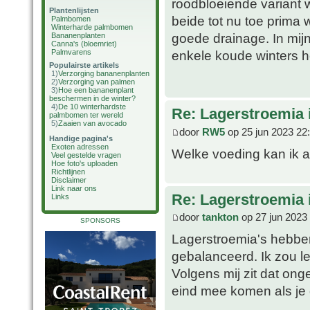
roodbloeiende variant 
Plantenlijsten
beide tot nu toe prima 
Palmbomen
Winterharde palmbomen
goede drainage. In mijn
Bananenplanten
Canna's (bloemriet)
Palmvarens
enkele koude winters he
Populairste artikels
1)
Verzorging bananenplanten
2)
Verzorging van palmen
3)
Hoe een bananenplant
beschermen in de winter?
4)
De 10 winterhardste
Re: Lagerstroemia 
palmbomen ter wereld
5)
Zaaien van avocado
door
RW5
op 25 jun 2023 22
Handige pagina's
Exoten adressen
Welke voeding kan ik 
Veel gestelde vragen
Hoe foto's uploaden
Richtlijnen
Disclaimer
Link naar ons
Re: Lagerstroemia 
Links
door
tankton
op 27 jun 2023
SPONSORS
Lagerstroemia's hebben 
gebalanceerd. Ik zou l
Volgens mij zit dat on
eind mee komen als je 