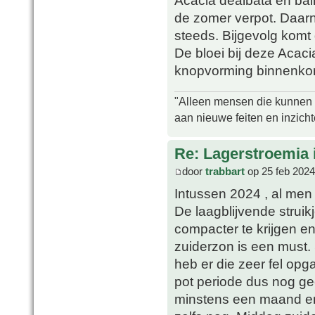
Acacia dealbata en bai
de zomer verpot. Daarn
steeds. Bijgevolg komt 
De bloei bij deze Acacia
knopvorming binnenkort
"Alleen mensen die kunnen tw
aan nieuwe feiten en inzich
Re: Lagerstroemia 
door
trabbart
op 25 feb 2024
Intussen 2024 , al men 
De laagblijvende strui
compacter te krijgen en
zuiderzon is een must. 
heb er die zeer fel op
pot periode dus nog ge
minstens een maand en 