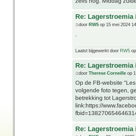
zelfs nog. Middag zuide
Re: Lagerstroemia 
door
RW5
op 15 mei 2024 14
.
Laatst bijgewerkt door
RW5
op 
Re: Lagerstroemia 
door
Therese Corneille
op 1
Op de FB-website "Les
volgende foto tegen, g
betrekking tot Lagerst
link:https://www.faceb
fbid=13827065464631
Re: Lagerstroemia 