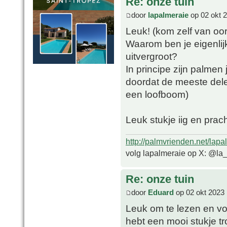
Re: onze tuin
door
lapalmeraie
op 02 okt 
Leuk! (kom zelf van oo
Waarom ben je eigenlijk
uitvergroot?
In principe zijn palmen
doordat de meeste delen
een loofboom)
Leuk stukje iig en prach
http://palmvrienden.net/lapa
volg lapalmeraie op X: @la
Re: onze tuin
door
Eduard
op 02 okt 2023 
Leuk om te lezen en voo
hebt een mooi stukje t