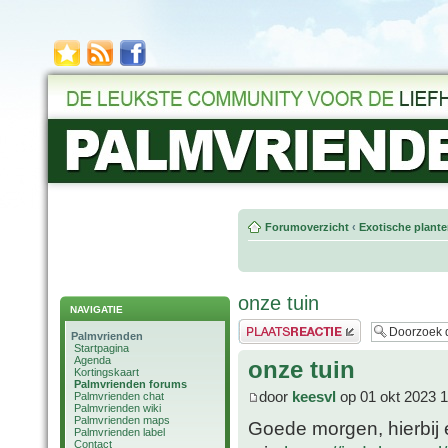
Forumoverzicht
‹
Exotische plant
onze tuin
NAVIGATIE
Plaats een reactie
Palmvrienden
Startpagina
Agenda
onze tuin
Kortingskaart
Palmvrienden forums
door
keesvl
op 01 okt 2023 1
Palmvrienden chat
Palmvrienden wiki
Palmvrienden maps
Goede morgen, hierbij 
Palmvrienden label
Contact