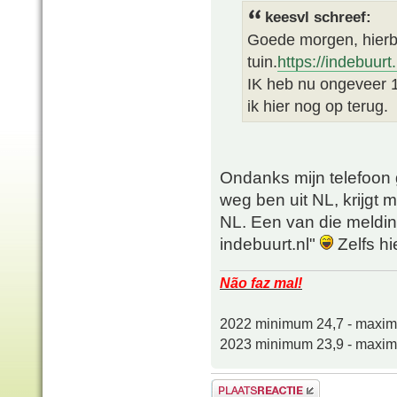
keesvl schreef:
Goede morgen, hierbi
tuin.
https://indebuur
IK heb nu ongeveer 1
ik hier nog op terug.
Ondanks mijn telefoon ge
weg ben uit NL, krijgt m
NL. Een van die melding
indebuurt.nl"
Zelfs hi
Não faz mal!
2022 minimum 24,7 - maxi
2023 minimum 23,9 - maxi
Plaats een reactie