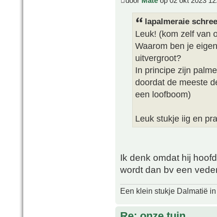
door
Mate
op 02 okt 2023 12
lapalmeraie schree
Leuk! (kom zelf van 
Waarom ben je eigenli
uitvergroot?
In principe zijn palm
doordat de meeste del
een loofboom)
Leuk stukje iig en pr
Ik denk omdat hij hoofdz
wordt dan bv een vede
Een klein stukje Dalmatië in
Re: onze tuin