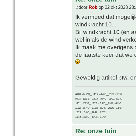
door
Rob
op 02 okt 2023 23:
Ik vermoed dat mogelijk
windkracht 10...
Bij windkracht 10 (en a
wel in als de wind verke
Ik maak me overigens o
de laatste keer dat we 
Geweldig artikel btw, e
08/09, -14.7°C__14/15, - 3.6°C__20/21, -9.1°C
09/10, -10.0°C__15/16, - 5.9°C__21/22, -5.2°C
10/11, - 7.9°C__16/17, - 7.9°C__21/22, -6.9°C
11/12, -14.7°C__17/18, - 8.3°C__22/23, -7.1°C
12/13, - 7.9°C__18/19, - 7.5°C
13/14, - 0.8°C__19/20, - 2.8°C
Re: onze tuin