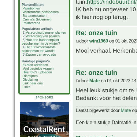
tuin.
https://indebuurt.n
Plantenlijsten
IK heb nu ongeveer 10 
Palmbomen
Winterharde palmbomen
ik hier nog op terug.
Bananenplanten
Canna's (bloemriet)
Palmvarens
Populairste artikels
Re: onze tuin
1)
Verzorging bananenplanten
2)
Verzorging van palmen
3)
Hoe een bananenplant
door
wim1960
op 01 okt 202
beschermen in de winter?
4)
De 10 winterhardste
Mooi verhaal. Herkenba
palmbomen ter wereld
5)
Zaaien van avocado
Handige pagina's
Exoten adressen
Veel gestelde vragen
Re: onze tuin
Hoe foto's uploaden
Richtlijnen
Disclaimer
door
Mate
op 01 okt 2023 14
Link naar ons
Links
Heel leuk stukje om te
Bedankt voor het dele
SPONSORS
Laatst bijgewerkt door
Mate
op 
Een klein stukje Dalmatië in