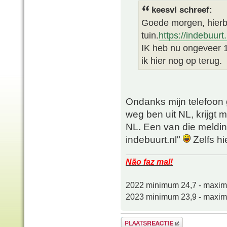
keesvl schreef:
Goede morgen, hierbi
tuin.
https://indebuur
IK heb nu ongeveer 1
ik hier nog op terug.
Ondanks mijn telefoon ge
weg ben uit NL, krijgt m
NL. Een van die melding
indebuurt.nl"
Zelfs hi
Não faz mal!
2022 minimum 24,7 - maxi
2023 minimum 23,9 - maxi
Plaats een reactie