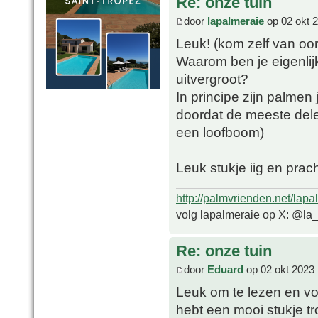
Re: onze tuin
door
lapalmeraie
op 02 okt 
Leuk! (kom zelf van oo
Waarom ben je eigenlijk
uitvergroot?
In principe zijn palmen
doordat de meeste delen
een loofboom)
Leuk stukje iig en prach
http://palmvrienden.net/lapa
volg lapalmeraie op X: @la
Re: onze tuin
door
Eduard
op 02 okt 2023 
Leuk om te lezen en voo
hebt een mooi stukje t