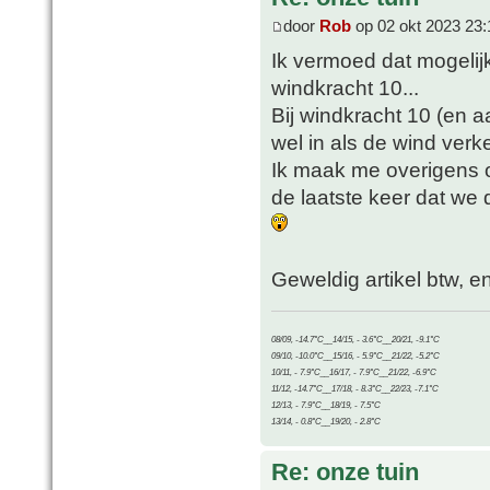
door
Rob
op 02 okt 2023 23:
Ik vermoed dat mogelijk
windkracht 10...
Bij windkracht 10 (en a
wel in als de wind verke
Ik maak me overigens o
de laatste keer dat we 
Geweldig artikel btw, e
08/09, -14.7°C__14/15, - 3.6°C__20/21, -9.1°C
09/10, -10.0°C__15/16, - 5.9°C__21/22, -5.2°C
10/11, - 7.9°C__16/17, - 7.9°C__21/22, -6.9°C
11/12, -14.7°C__17/18, - 8.3°C__22/23, -7.1°C
12/13, - 7.9°C__18/19, - 7.5°C
13/14, - 0.8°C__19/20, - 2.8°C
Re: onze tuin