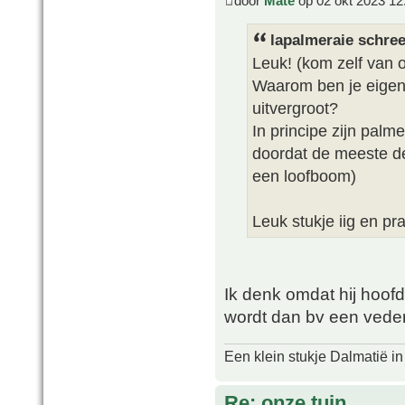
door
Mate
op 02 okt 2023 12
lapalmeraie schree
Leuk! (kom zelf van 
Waarom ben je eigenli
uitvergroot?
In principe zijn palm
doordat de meeste del
een loofboom)
Leuk stukje iig en pr
Ik denk omdat hij hoofdz
wordt dan bv een vede
Een klein stukje Dalmatië in
Re: onze tuin