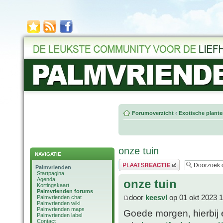
Forumoverzicht
‹
Exotische plant
onze tuin
NAVIGATIE
Plaats een reactie
Palmvrienden
Startpagina
Agenda
onze tuin
Kortingskaart
Palmvrienden forums
door
keesvl
op 01 okt 2023 1
Palmvrienden chat
Palmvrienden wiki
Palmvrienden maps
Goede morgen, hierbij 
Palmvrienden label
Contact