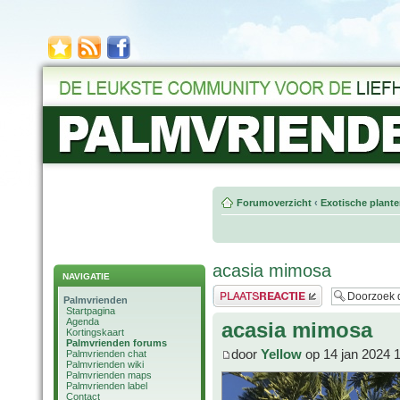
Forumoverzicht
‹
Exotische plant
acasia mimosa
NAVIGATIE
Plaats een reactie
Palmvrienden
Startpagina
Agenda
acasia mimosa
Kortingskaart
Palmvrienden forums
door
Yellow
op 14 jan 2024 
Palmvrienden chat
Palmvrienden wiki
Palmvrienden maps
Palmvrienden label
Contact