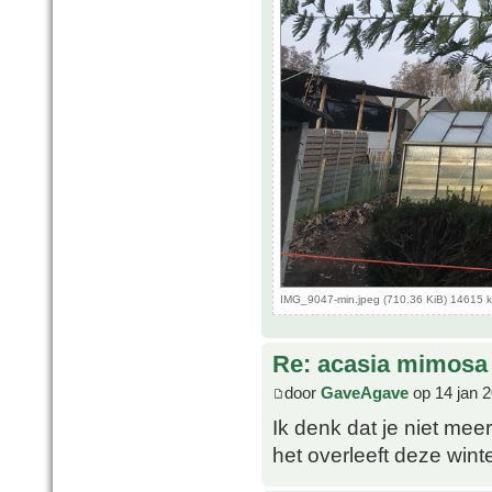
IMG_9047-min.jpeg (710.36 KiB) 14615 
Re: acasia mimosa
door
GaveAgave
op 14 jan 
Ik denk dat je niet mee
het overleeft deze win