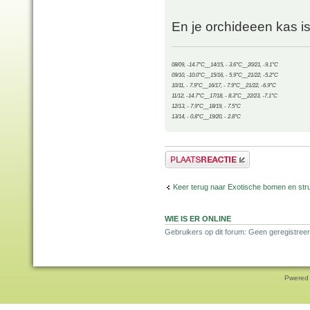
En je orchideeen kas i
08/09, -14.7°C__14/15, - 3.6°C__20/21, -9.1°C
09/10, -10.0°C__15/16, - 5.9°C__21/22, -5.2°C
10/11, - 7.9°C__16/17, - 7.9°C__21/22, -6.9°C
11/12, -14.7°C__17/18, - 8.3°C__22/23, -7.1°C
12/13, - 7.9°C__18/19, - 7.5°C
13/14, - 0.8°C__19/20, - 2.8°C
Plaats een reactie
Keer terug naar Exotische bomen en str
WIE IS ER ONLINE
Gebruikers op dit forum: Geen geregistreer
Pwered