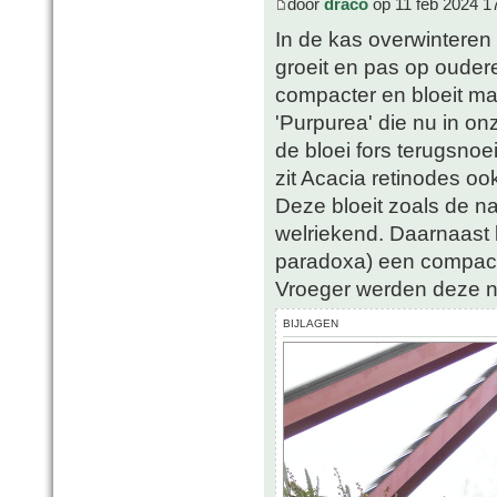
door
draco
op 11 feb 2024 1
In de kas overwinteren 
groeit en pas op oudere l
compacter en bloeit mak
'Purpurea' die nu in on
de bloei fors terugsnoe
zit Acacia retinodes 
Deze bloeit zoals de na
welriekend. Daarnaast 
paradoxa) een compact
Vroeger werden deze n
BIJLAGEN