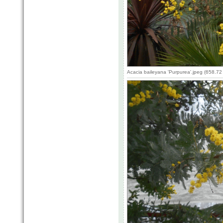
Acacia baileyana 'Purpurea'.jpeg (658.7