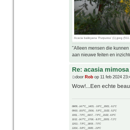
Acacia baileyana 'Purpurea' (1).jpeg (51
"Alleen mensen die kunnen tw
aan nieuwe feiten en inzich
Re: acasia mimosa
door
Rob
op 11 feb 2024 23:
Wow!...Een echte beau
08/09, -14.7°C__14/15, - 3.6°C__20/21, -9.1°C
09/10, -10.0°C__15/16, - 5.9°C__21/22, -5.2°C
10/11, - 7.9°C__16/17, - 7.9°C__21/22, -6.9°C
11/12, -14.7°C__17/18, - 8.3°C__22/23, -7.1°C
12/13, - 7.9°C__18/19, - 7.5°C
13/14, - 0.8°C__19/20, - 2.8°C