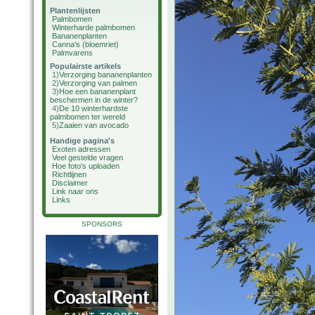
Plantenlijsten
Palmbomen
Winterharde palmbomen
Bananenplanten
Canna's (bloemriet)
Palmvarens
Populairste artikels
1)
Verzorging bananenplanten
2)
Verzorging van palmen
3)
Hoe een bananenplant
beschermen in de winter?
4)
De 10 winterhardste
palmbomen ter wereld
5)
Zaaien van avocado
Handige pagina's
Exoten adressen
Veel gestelde vragen
Hoe foto's uploaden
Richtlijnen
Disclaimer
Link naar ons
Links
SPONSORS