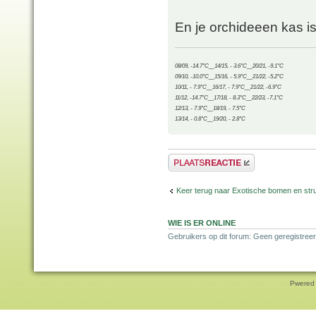
En je orchideeen kas i
08/09, -14.7°C__14/15, - 3.6°C__20/21, -9.1°C
09/10, -10.0°C__15/16, - 5.9°C__21/22, -5.2°C
10/11, - 7.9°C__16/17, - 7.9°C__21/22, -6.9°C
11/12, -14.7°C__17/18, - 8.3°C__22/23, -7.1°C
12/13, - 7.9°C__18/19, - 7.5°C
13/14, - 0.8°C__19/20, - 2.8°C
Plaats een reactie
Keer terug naar Exotische bomen en str
WIE IS ER ONLINE
Gebruikers op dit forum: Geen geregistreer
Pwered