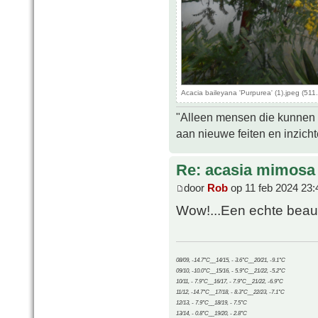
Acacia baileyana 'Purpurea' (1).jpeg (51
"Alleen mensen die kunnen tw
aan nieuwe feiten en inzich
Re: acasia mimosa
door
Rob
op 11 feb 2024 23:
Wow!...Een echte beau
08/09, -14.7°C__14/15, - 3.6°C__20/21, -9.1°C
09/10, -10.0°C__15/16, - 5.9°C__21/22, -5.2°C
10/11, - 7.9°C__16/17, - 7.9°C__21/22, -6.9°C
11/12, -14.7°C__17/18, - 8.3°C__22/23, -7.1°C
12/13, - 7.9°C__18/19, - 7.5°C
13/14, - 0.8°C__19/20, - 2.8°C