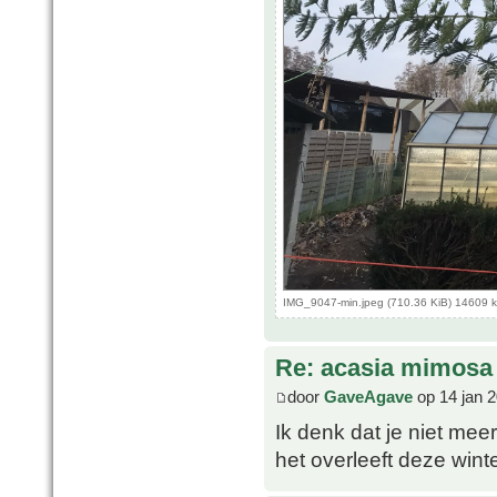
IMG_9047-min.jpeg (710.36 KiB) 14609 
Re: acasia mimosa
door
GaveAgave
op 14 jan 
Ik denk dat je niet mee
het overleeft deze win