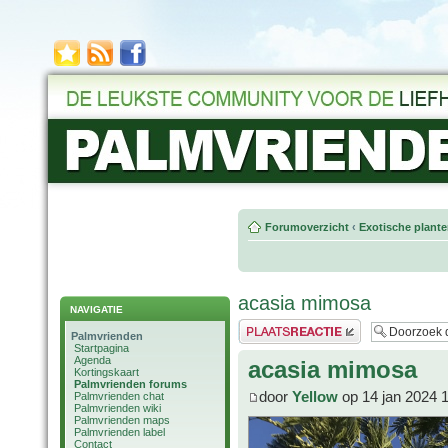
Forumoverzicht
‹
Exotische plant
acasia mimosa
NAVIGATIE
Plaats een reactie
Palmvrienden
Startpagina
Agenda
acasia mimosa
Kortingskaart
Palmvrienden forums
door
Yellow
op 14 jan 2024 
Palmvrienden chat
Palmvrienden wiki
Palmvrienden maps
Palmvrienden label
Contact