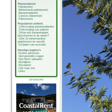
Plantenlijsten
Palmbomen
Winterharde palmbomen
Bananenplanten
Canna's (bloemriet)
Palmvarens
Populairste artikels
1)
Verzorging bananenplanten
2)
Verzorging van palmen
3)
Hoe een bananenplant
beschermen in de winter?
4)
De 10 winterhardste
palmbomen ter wereld
5)
Zaaien van avocado
Handige pagina's
Exoten adressen
Veel gestelde vragen
Hoe foto's uploaden
Richtlijnen
Disclaimer
Link naar ons
Links
SPONSORS