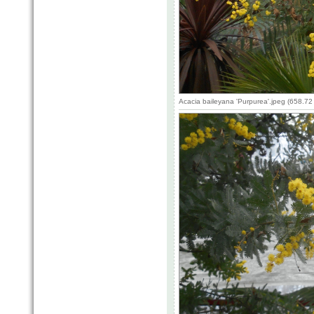
Acacia baileyana 'Purpurea'.jpeg (658.7