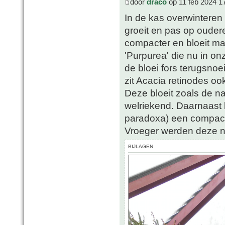
door
draco
op 11 feb 2024 1
In de kas overwinteren 
groeit en pas op oudere l
compacter en bloeit mak
'Purpurea' die nu in on
de bloei fors terugsnoe
zit Acacia retinodes 
Deze bloeit zoals de na
welriekend. Daarnaast 
paradoxa) een compact
Vroeger werden deze n
BIJLAGEN