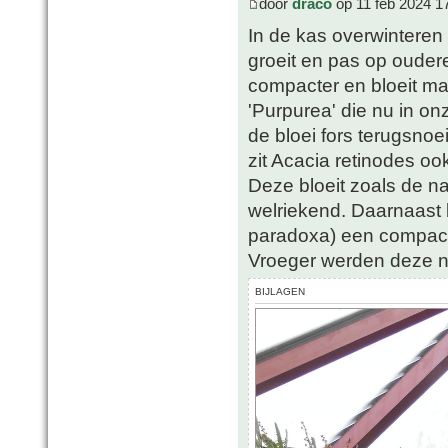
door
draco
op 11 feb 2024 1
In de kas overwinteren 
groeit en pas op oudere l
compacter en bloeit mak
'Purpurea' die nu in on
de bloei fors terugsnoe
zit Acacia retinodes 
Deze bloeit zoals de na
welriekend. Daarnaast 
paradoxa) een compact
Vroeger werden deze n
BIJLAGEN