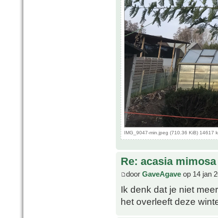
IMG_9047-min.jpeg (710.36 KiB) 14617 
Re: acasia mimosa
door
GaveAgave
op 14 jan 
Ik denk dat je niet mee
het overleeft deze win