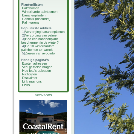
Plantenlijsten
Palmbomen
Winterharde palmbomen
Bananenplanten
Canna's (bloemriet)
Palmvarens
Populairste artikels
1)
Verzorging bananenplanten
2)
Verzorging van palmen
3)
Hoe een bananenplant
beschermen in de winter?
4)
De 10 winterhardste
palmbomen ter wereld
5)
Zaaien van avocado
Handige pagina's
Exoten adressen
Veel gestelde vragen
Hoe foto's uploaden
Richtlijnen
Disclaimer
Link naar ons
Links
SPONSORS