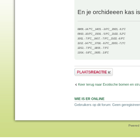
En je orchideeen kas i
08/09, -14.7°C__14/15, - 3.6°C__20/21, -9.1°C
09/10, -10.0°C__15/16, - 5.9°C__21/22, -5.2°C
10/11, - 7.9°C__16/17, - 7.9°C__21/22, -6.9°C
11/12, -14.7°C__17/18, - 8.3°C__22/23, -7.1°C
12/13, - 7.9°C__18/19, - 7.5°C
13/14, - 0.8°C__19/20, - 2.8°C
Plaats een reactie
Keer terug naar Exotische bomen en str
WIE IS ER ONLINE
Gebruikers op dit forum: Geen geregistreer
Pwered