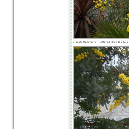
Acacia baileyana 'Purpurea'.jpeg (658.7