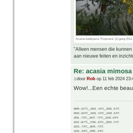
Acacia baileyana 'Purpurea' (1).jpeg (51
"Alleen mensen die kunnen tw
aan nieuwe feiten en inzich
Re: acasia mimosa
door
Rob
op 11 feb 2024 23:
Wow!...Een echte beau
08/09, -14.7°C__14/15, - 3.6°C__20/21, -9.1°C
09/10, -10.0°C__15/16, - 5.9°C__21/22, -5.2°C
10/11, - 7.9°C__16/17, - 7.9°C__21/22, -6.9°C
11/12, -14.7°C__17/18, - 8.3°C__22/23, -7.1°C
12/13, - 7.9°C__18/19, - 7.5°C
13/14, - 0.8°C__19/20, - 2.8°C