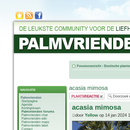
Forumoverzicht
‹
Exotische plant
acasia mimosa
NAVIGATIE
Plaats een reactie
Palmvrienden
Startpagina
Agenda
acasia mimosa
Kortingskaart
Palmvrienden forums
door
Yellow
op 14 jan 2024 
Palmvrienden chat
Palmvrienden wiki
Palmvrienden maps
Palmvrienden label
Contact