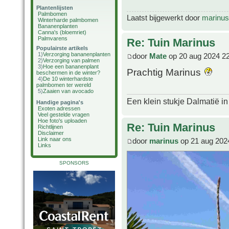
Plantenlijsten
Palmbomen
Laatst bijgewerkt door
marinus
Winterharde palmbomen
Bananenplanten
Canna's (bloemriet)
Palmvarens
Re: Tuin Marinus
Populairste artikels
1)
Verzorging bananenplanten
door
Mate
op 20 aug 2024 2
2)
Verzorging van palmen
3)
Hoe een bananenplant
Prachtig Marinus
beschermen in de winter?
4)
De 10 winterhardste
palmbomen ter wereld
5)
Zaaien van avocado
Een klein stukje Dalmatië in
Handige pagina's
Exoten adressen
Veel gestelde vragen
Hoe foto's uploaden
Re: Tuin Marinus
Richtlijnen
Disclaimer
Link naar ons
door
marinus
op 21 aug 202
Links
SPONSORS