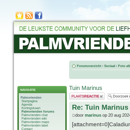
Forumoverzicht
‹
Sociaal
‹
Foto al
Tuin Marinus
NAVIGATIE
Plaats een reactie
Palmvrienden
Startpagina
Agenda
Re: Tuin Marinus
Kortingskaart
Palmvrienden forums
door
marinus
op 20 aug 202
Palmvrienden chat
Palmvrienden wiki
Palmvrienden maps
[attachment=0]Caladium
Palmvrienden label
Contact