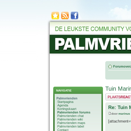
Forumoverz
Tuin Mari
NAVIGATIE
Plaats een reactie
Palmvrienden
Startpagina
Agenda
Re: Tuin 
Kortingskaart
Palmvrienden forums
door
marinus
Palmvrienden chat
Palmvrienden wiki
[attachment=
Palmvrienden maps
Palmvrienden label
Contact