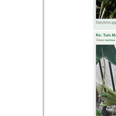
Dasylirion.jp
Re: Tuin M
door
marinus