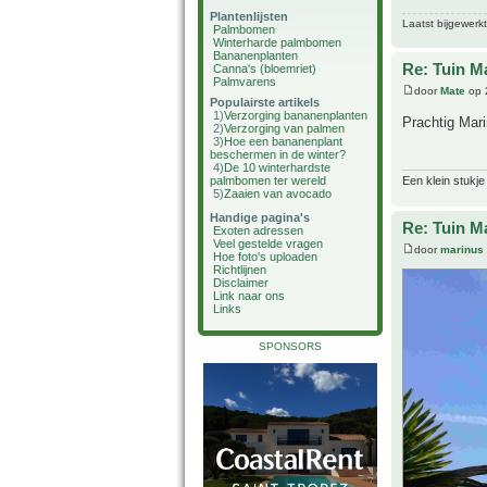
Plantenlijsten
Laatst bijgewerk
Palmbomen
Winterharde palmbomen
Bananenplanten
Re: Tuin M
Canna's (bloemriet)
Palmvarens
door
Mate
op 
Populairste artikels
1)
Verzorging bananenplanten
Prachtig Mar
2)
Verzorging van palmen
3)
Hoe een bananenplant
beschermen in de winter?
4)
De 10 winterhardste
palmbomen ter wereld
Een klein stukje
5)
Zaaien van avocado
Handige pagina's
Re: Tuin M
Exoten adressen
Veel gestelde vragen
door
marinus
Hoe foto's uploaden
Richtlijnen
Disclaimer
Link naar ons
Links
SPONSORS