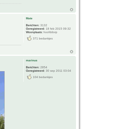
Mate
Berichten:
3132
Geregistreerd:
18 feb 2015 09:32
Woonplaats:
hoofddorp
371 bedankjes
marinus
Berichten:
2854
Geregistreerd:
30 sep 2011 03:04
104 bedankjes