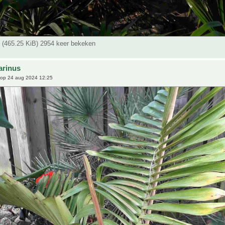
g (465.25 KiB) 2954 keer bekeken
arinus
op 24 aug 2024 12:25