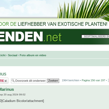
icht
‹
Sociaal
‹
Foto album en video
nus
1964 berichten •
Pagina
156
van
197
•
Marinus
op 20 aug 2024 09:02
0]Caladium Bicolor/attachment]