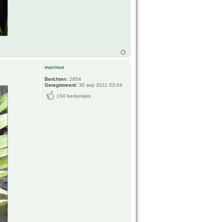
marinus
Berichten:
2854
Geregistreerd:
30 sep 2011 03:04
104 bedankjes