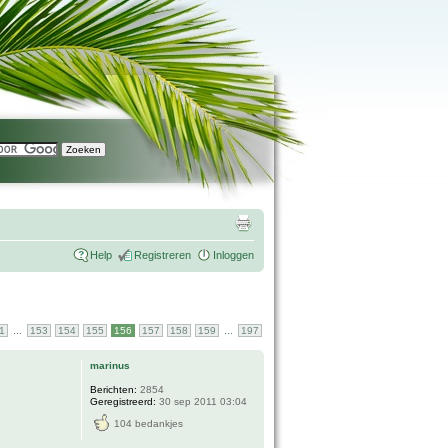
Help
Registreren
Inloggen
...
...
1
153
154
155
156
157
158
159
197
marinus
Berichten:
2854
Geregistreerd:
30 sep 2011 03:04
104 bedankjes