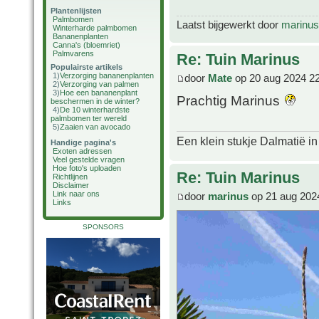
Plantenlijsten
Palmbomen
Laatst bijgewerkt door
marinus
Winterharde palmbomen
Bananenplanten
Canna's (bloemriet)
Palmvarens
Re: Tuin Marinus
Populairste artikels
1)
Verzorging bananenplanten
door
Mate
op 20 aug 2024 2
2)
Verzorging van palmen
3)
Hoe een bananenplant
Prachtig Marinus
beschermen in de winter?
4)
De 10 winterhardste
palmbomen ter wereld
5)
Zaaien van avocado
Een klein stukje Dalmatië in
Handige pagina's
Exoten adressen
Veel gestelde vragen
Hoe foto's uploaden
Re: Tuin Marinus
Richtlijnen
Disclaimer
Link naar ons
door
marinus
op 21 aug 202
Links
SPONSORS