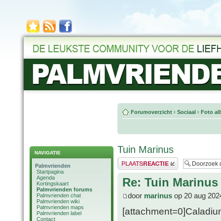
Forumoverzicht
‹
Sociaal
‹
Foto al
Tuin Marinus
NAVIGATIE
Plaats een reactie
Palmvrienden
Startpagina
Agenda
Re: Tuin Marinus
Kortingskaart
Palmvrienden forums
door
marinus
op 20 aug 202
Palmvrienden chat
Palmvrienden wiki
Palmvrienden maps
[attachment=0]Caladium
Palmvrienden label
Contact