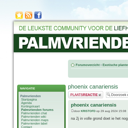
Forumoverzicht
‹
Exotische plant
phoenix canariensis
NAVIGATIE
Plaats een reactie
Palmvrienden
Startpagina
Agenda
phoenix canariensis
Kortingskaart
Palmvrienden forums
door
KRISTOFD
op 29 aug 2024 15:08
Palmvrienden chat
Palmvrienden wiki
na 2j in volle grond doet ie het no
Palmvrienden maps
Palmvrienden label
Contact