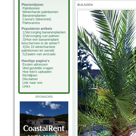
Plantenlijsten
BIJLAGEN
Palmbomen
Winterharde palmbomen
Bananenplanten
Canna's (bloemriet)
Palmvarens
Populairste artikels
1)
Verzorging bananenplanten
2)
Verzorging van palmen
3)
Hoe een bananenplant
beschermen in de winter?
4)
De 10 winterhardste
palmbomen ter wereld
5)
Zaaien van avocado
Handige pagina's
Exoten adressen
Veel gestelde vragen
Hoe foto's uploaden
Richtlijnen
Disclaimer
Link naar ons
Links
SPONSORS