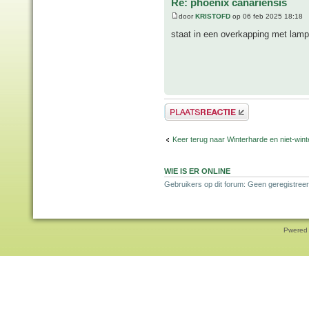
Re: phoenix canariensis
door
KRISTOFD
op 06 feb 2025 18:18
staat in een overkapping met lampe
Plaats een reactie
Keer terug naar Winterharde en niet-wi
WIE IS ER ONLINE
Gebruikers op dit forum: Geen geregistree
Pwered