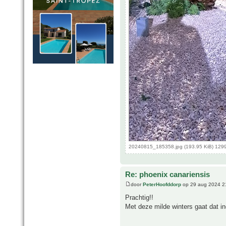
20240815_185358.jpg (193.95 KiB) 129
Re: phoenix canariensis
door
PeterHoofddorp
op 29 aug 2024 2
Prachtig!!
Met deze milde winters gaat dat i