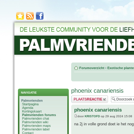
Forumoverzicht
‹
Exotische plant
phoenix canariensis
NAVIGATIE
Plaats een reactie
Palmvrienden
Startpagina
Agenda
phoenix canariensis
Kortingskaart
Palmvrienden forums
door
KRISTOFD
op 29 aug 2024 15:08
Palmvrienden chat
Palmvrienden wiki
na 2j in volle grond doet ie het no
Palmvrienden maps
Palmvrienden label
Contact