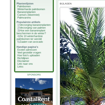
Plantenlijsten
BIJLAGEN
Palmbomen
Winterharde palmbomen
Bananenplanten
Canna's (bloemriet)
Palmvarens
Populairste artikels
1)
Verzorging bananenplanten
2)
Verzorging van palmen
3)
Hoe een bananenplant
beschermen in de winter?
4)
De 10 winterhardste
palmbomen ter wereld
5)
Zaaien van avocado
Handige pagina's
Exoten adressen
Veel gestelde vragen
Hoe foto's uploaden
Richtlijnen
Disclaimer
Link naar ons
Links
SPONSORS