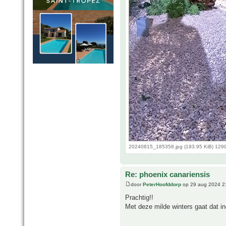
20240815_185358.jpg (193.95 KiB) 129
Re: phoenix canariensis
door
PeterHoofddorp
op 29 aug 2024 2
Prachtig!!
Met deze milde winters gaat dat i