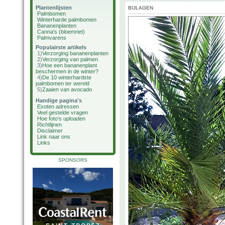
Plantenlijsten
BIJLAGEN
Palmbomen
Winterharde palmbomen
Bananenplanten
Canna's (bloemriet)
Palmvarens
Populairste artikels
1)
Verzorging bananenplanten
2)
Verzorging van palmen
3)
Hoe een bananenplant
beschermen in de winter?
4)
De 10 winterhardste
palmbomen ter wereld
5)
Zaaien van avocado
Handige pagina's
Exoten adressen
Veel gestelde vragen
Hoe foto's uploaden
Richtlijnen
Disclaimer
Link naar ons
Links
SPONSORS