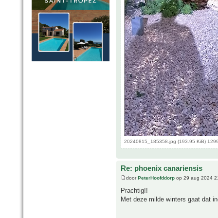
20240815_185358.jpg (193.95 KiB) 129
Re: phoenix canariensis
door
PeterHoofddorp
op 29 aug 2024 2
Prachtig!!
Met deze milde winters gaat dat i