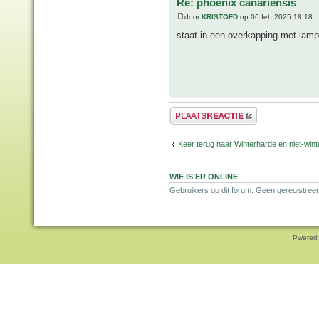
Re: phoenix canariensis
door
KRISTOFD
op 06 feb 2025 18:18
staat in een overkapping met lampe
Plaats een reactie
Keer terug naar Winterharde en niet-wi
WIE IS ER ONLINE
Gebruikers op dit forum: Geen geregistree
Pwered