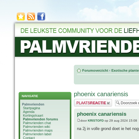
Forumoverzicht
‹
Exotische plant
phoenix canariensis
NAVIGATIE
Plaats een reactie
Palmvrienden
Startpagina
Agenda
phoenix canariensis
Kortingskaart
Palmvrienden forums
door
KRISTOFD
op 29 aug 2024 15:08
Palmvrienden chat
Palmvrienden wiki
na 2j in volle grond doet ie het no
Palmvrienden maps
Palmvrienden label
Contact