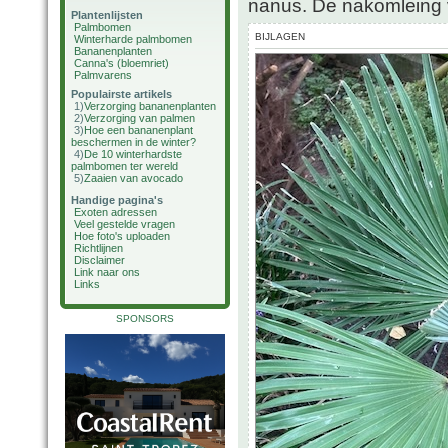
nanus. De nakomleing v
Plantenlijsten
Palmbomen
BIJLAGEN
Winterharde palmbomen
Bananenplanten
Canna's (bloemriet)
Palmvarens
Populairste artikels
1)
Verzorging bananenplanten
2)
Verzorging van palmen
3)
Hoe een bananenplant
beschermen in de winter?
4)
De 10 winterhardste
palmbomen ter wereld
5)
Zaaien van avocado
Handige pagina's
Exoten adressen
Veel gestelde vragen
Hoe foto's uploaden
Richtlijnen
Disclaimer
Link naar ons
Links
SPONSORS