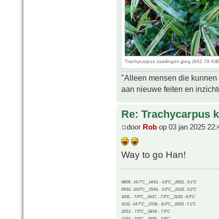
Trachycarpus zaailingen.jpeg (662.78 Ki
"Alleen mensen die kunnen tw
aan nieuwe feiten en inzich
Re: Trachycarpus k
door
Rob
op 03 jan 2025 22:
Way to go Han!
08/09, -14.7°C__14/15, - 3.6°C__20/21, -9.1°C
09/10, -10.0°C__15/16, - 5.9°C__21/22, -5.2°C
10/11, - 7.9°C__16/17, - 7.9°C__21/22, -6.9°C
11/12, -14.7°C__17/18, - 8.3°C__22/23, -7.1°C
12/13, - 7.9°C__18/19, - 7.5°C
13/14, - 0.8°C__19/20, - 2.8°C