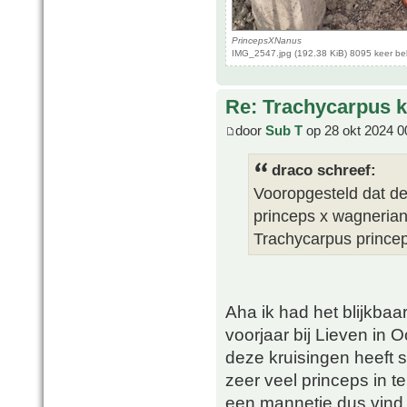
PrincepsXNanus
IMG_2547.jpg (192.38 KiB) 8095 keer b
Re: Trachycarpus k
door
Sub T
op 28 okt 2024 0
draco schreef:
Vooropgesteld dat de
princeps x wagnerian
Trachycarpus princep
Aha ik had het blijkbaa
voorjaar bij Lieven in
deze kruisingen heeft st
zeer veel princeps in te
een mannetje dus vind 