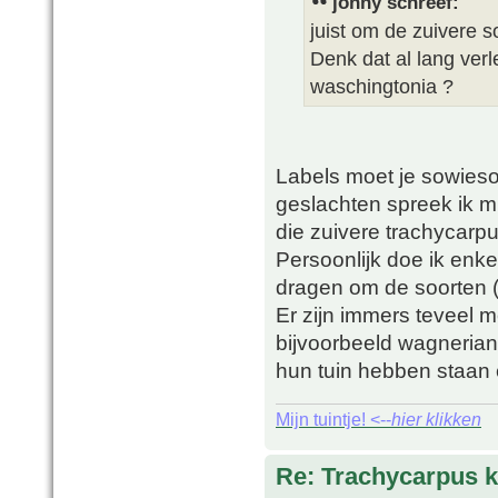
johny schreef:
juist om de zuivere s
Denk dat al lang verl
waschingtonia ?
Labels moet je sowies
geslachten spreek ik mij
die zuivere trachycarp
Persoonlijk doe ik enke
dragen om de soorten (
Er zijn immers teveel 
bijvoorbeeld wagnerian
hun tuin hebben staan e
Mijn tuintje! <--
hier klikken
Re: Trachycarpus k