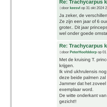
Re: Trachycarpus k
door
keesvl
op 31 okt 2024 2
Ja zeker, de verschillen
Ze zijn een jaar of 6 o
groter.. Dit jaar prince
wel onder goede omsta
Re: Trachycarpus k
door
PeterHoofddorp
op 01
Met de kruising T. prin
krijgen.
Ik vind ukhrulensis no
deze beide palmen zal 
Jammer dat het zoveel 
exemplaar word.
De witte onderkant van 
gezicht!!