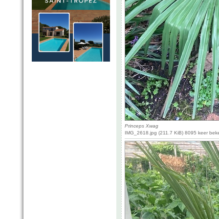
Princeps Xwag
IMG_2618.jpg (211.7 KiB) 8095 keer bek