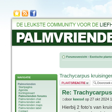
Forumoverzicht
‹
Exotische plant
Trachycarpus kruisinge
NAVIGATIE
Plaats een reactie
Palmvrienden
Startpagina
Agenda
Re: Trachycarpus
Kortingskaart
Palmvrienden forums
door
keesvl
op 27 okt 2024 1
Palmvrienden chat
Palmvrienden wiki
Palmvrienden maps
Hierbij 2 foto's van kr
Palmvrienden label
Contact