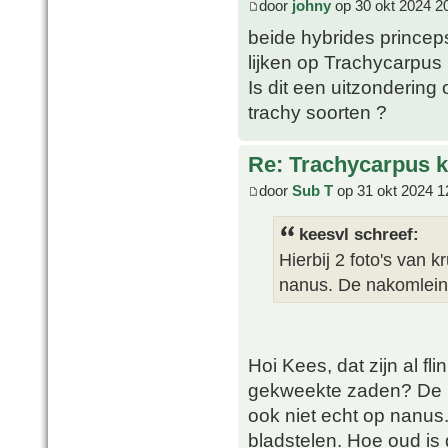
door
johny
op 30 okt 2024 2
beide hybrides prince
lijken op Trachycarpus
Is dit een uitzonderin
trachy soorten ?
Re: Trachycarpus k
door
Sub T
op 31 okt 2024 1
keesvl schreef:
Hierbij 2 foto's van 
nanus. De nakomleing
Hoi Kees, dat zijn al fl
gekweekte zaden? De pr
ook niet echt op nanus.
bladstelen. Hoe oud is