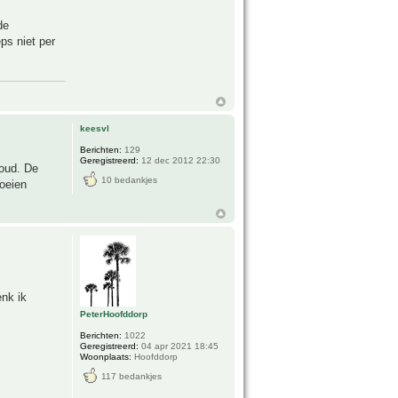
de
ps niet per
keesvl
Berichten:
129
Geregistreerd:
12 dec 2012 22:30
 oud. De
10 bedankjes
roeien
enk ik
PeterHoofddorp
Berichten:
1022
Geregistreerd:
04 apr 2021 18:45
Woonplaats:
Hoofddorp
117 bedankjes