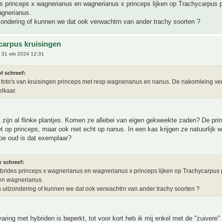
s princeps x wagnerianus en wagnerianus x princeps lijken op Trachycarpus 
agnerianus.
tzondering of kunnen we dat ook verwachtrn van ander trachy soorten ?
carpus kruisingen
 31 okt 2024 12:31
l schreef:
2 foto's van kruisingen princeps met resp wagnerianus en nanus. De nakomleing ver
elkaar.
 zijn al flinke plantjes. Komen ze allebei van eigen gekweekte zaden? De pri
iet op princeps, maar ook niet echt op nanus. In een kas krijgen ze natuurlijk w
oe oud is dat exemplaar?
y schreef:
brides princeps x wagnerianus en wagnerianus x princeps lijken op Trachycarpus 
een wagnerianus.
en uitzondering of kunnen we dat ook verwachtrn van ander trachy soorten ?
varing met hybriden is beperkt, tot voor kort heb ik mij enkel met de "zuivere"