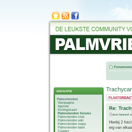
Forumoverz
Trachycar
NAVIGATIE
Plaats een reactie
Palmvrienden
Startpagina
Agenda
Re: Trach
Kortingskaart
Palmvrienden forums
door
keesvl
o
Palmvrienden chat
Palmvrienden wiki
Hierbij 2 fot
Palmvrienden maps
erg van elkaa
Palmvrienden label
Contact