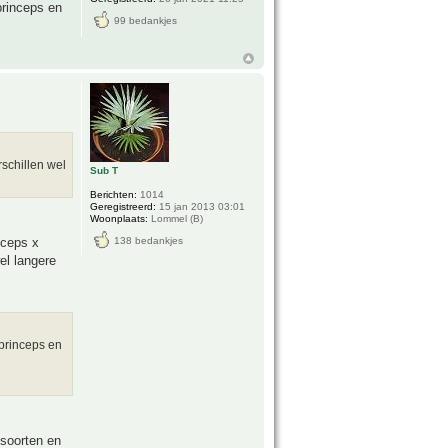
princeps en
99 bedankjes
schillen wel
Sub T
Berichten:
1014
Geregistreerd:
15 jan 2013 03:01
Woonplaats:
Lommel (B)
nceps x
138 bedankjes
el langere
princeps en
 soorten en