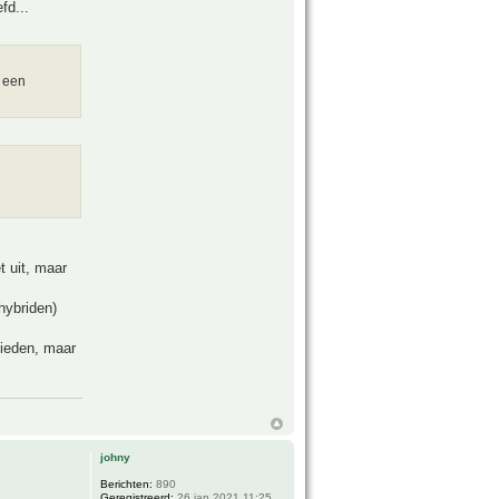
fd...
k een
t uit, maar
hybriden)
bieden, maar
johny
Berichten:
890
Geregistreerd:
26 jan 2021 11:25