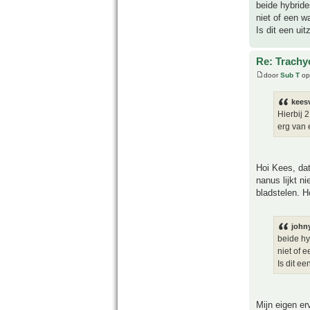
beide hybride
niet of een w
Is dit een ui
Re: Trachy
door
Sub T
op
keesv
Hierbij 
erg van 
Hoi Kees, dat
nanus lijkt n
bladstelen. H
john
beide hy
niet of 
Is dit e
Mijn eigen er