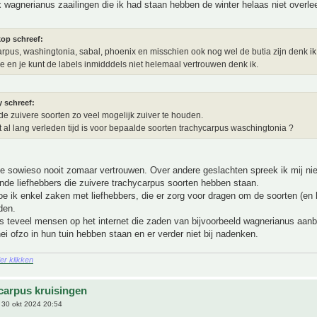
 wagnerianus zaailingen die ik had staan hebben de winter helaas niet overlee
kop schreef:
rpus, washingtonia, sabal, phoenix en misschien ook nog wel de butia zijn denk i
e en je kunt de labels inmidddels niet helemaal vertrouwen denk ik.
y schreef:
 de zuivere soorten zo veel mogelijk zuiver te houden.
 al lang verleden tijd is voor bepaalde soorten trachycarpus waschingtonia ?
e sowieso nooit zomaar vertrouwen. Over andere geslachten spreek ik mij nie
ende liefhebbers die zuivere trachycarpus soorten hebben staan.
oe ik enkel zaken met liefhebbers, die er zorg voor dragen om de soorten (en 
den.
s teveel mensen op het internet die zaden van bijvoorbeeld wagnerianus aan
nei ofzo in hun tuin hebben staan en er verder niet bij nadenken.
ier klikken
carpus kruisingen
30 okt 2024 20:54