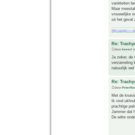
variëteiten b
Maar meestal
vrouwelijke o
sé het geval z
Mijn tuintje! <--
h
Re: Trachy
door
keesvl
o
Ja zeker, de 
verzameling k
natuurlijk we
Re: Trachy
door
PeterHo
Met de kruisi
Ik vind ukhru
prachtige pal
Jammer dat h
De witte onde