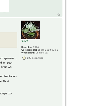
Sub T
Berichten:
1014
Geregistreerd:
15 jan 2013 03:01
Woonplaats:
Lommel (B)
tham geweest,
138 bedankjes
kt er zeer
k best wel
en tientallen
ianus x
inceps zo