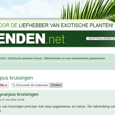
icht
‹
Exotische planten forum
‹
Winterharde en niet-winterharde palmbomen
pus kruisingen
ycarpus kruisingen
p 27 okt 2024 12:58
o's van kruisingen princeps met resp wagnerianus en nanus. De nakomleing ver
r.