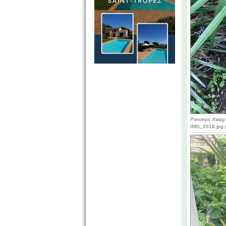
Princeps Xwag
IMG_2618.jpg (