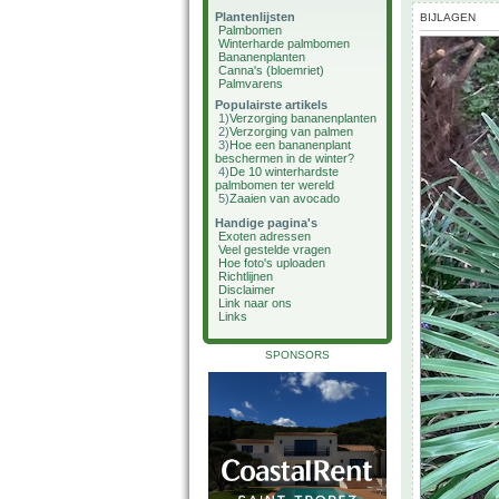
Plantenlijsten
BIJLAGEN
Palmbomen
Winterharde palmbomen
Bananenplanten
Canna's (bloemriet)
Palmvarens
Populairste artikels
1)
Verzorging bananenplanten
2)
Verzorging van palmen
3)
Hoe een bananenplant
beschermen in de winter?
4)
De 10 winterhardste
palmbomen ter wereld
5)
Zaaien van avocado
Handige pagina's
Exoten adressen
Veel gestelde vragen
Hoe foto's uploaden
Richtlijnen
Disclaimer
Link naar ons
Links
SPONSORS