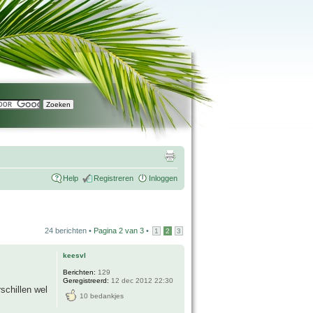
Help
Registreren
Inloggen
24 berichten •
Pagina
2
van
3
•
1
2
3
keesvl
Berichten:
129
Geregistreerd:
12 dec 2012 22:30
schillen wel
10 bedankjes