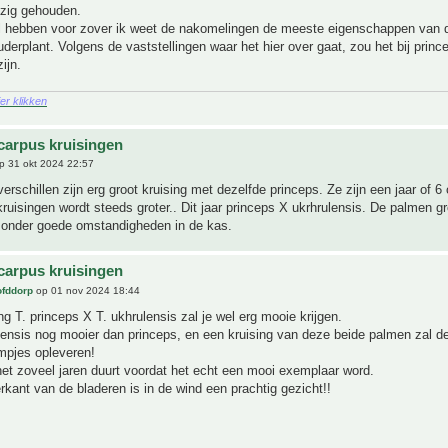
ezig gehouden.
 hebben voor zover ik weet de nakomelingen de meeste eigenschappen van 
uderplant. Volgens de vaststellingen waar het hier over gaat, zou het bij prince
ijn.
ier klikken
carpus kruisingen
p 31 okt 2024 22:57
verschillen zijn erg groot kruising met dezelfde princeps. Ze zijn een jaar of 6
ruisingen wordt steeds groter.. Dit jaar princeps X ukrhrulensis. De palmen g
l onder goede omstandigheden in de kas.
carpus kruisingen
ofddorp
op 01 nov 2024 18:44
ng T. princeps X T. ukhrulensis zal je wel erg mooie krijgen.
lensis nog mooier dan princeps, en een kruising van deze beide palmen zal d
mpjes opleveren!
et zoveel jaren duurt voordat het echt een mooi exemplaar word.
rkant van de bladeren is in de wind een prachtig gezicht!!