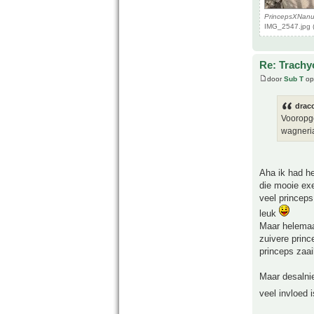
PrincepsXNan
IMG_2547.jpg 
Re: Trachy
door
Sub T
op
drac
Vooropge
wagneria
Aha ik had he
die mooie exe
veel princeps
leuk
Maar helemaal
zuivere prin
princeps zaai
Maar desalnie
veel invloed 