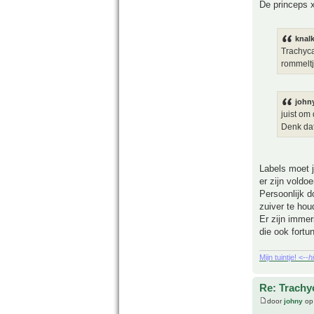
De princeps x
knal
Trachyca
rommeltj
john
juist om
Denk dat
Labels moet j
er zijn voldo
Persoonlijk d
zuiver te hou
Er zijn immer
die ook fortu
Mijn tuintje! <--
h
Re: Trachy
door
johny
op 