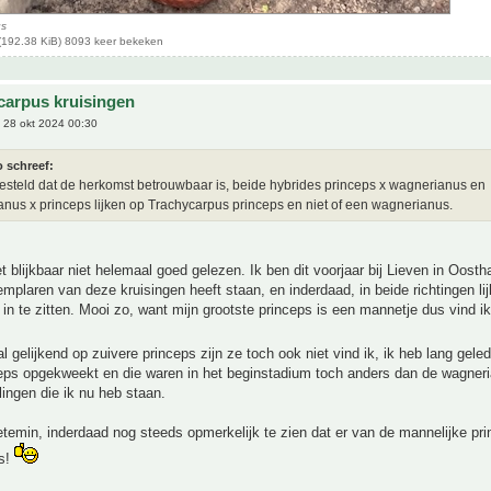
us
(192.38 KiB) 8093 keer bekeken
carpus kruisingen
 28 okt 2024 00:30
o schreef:
steld dat de herkomst betrouwbaar is, beide hybrides princeps x wagnerianus en
nus x princeps lijken op Trachycarpus princeps en niet of een wagnerianus.
t blijkbaar niet helemaal goed gelezen. Ik ben dit voorjaar bij Lieven in Oos
mplaren van deze kruisingen heeft staan, en inderdaad, in beide richtingen lij
 in te zitten. Mooi zo, want mijn grootste princeps is een mannetje dus vind i
 gelijkend op zuivere princeps zijn ze toch ook niet vind ik, ik heb lang geled
ceps opgekweekt en die waren in het beginstadium toch anders dan de wagner
lingen die ik nu heb staan.
temin, inderdaad nog steeds opmerkelijk te zien dat er van de mannelijke pr
is!