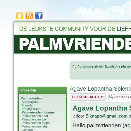
Forumoverzicht
‹
Exotische plant
Agave Lopantha Splend
NAVIGATIE
Plaats een reactie
Palmvrienden
Startpagina
Agenda
Agave Lopantha 
Kortingskaart
Palmvrienden forums
door
Elknapo@gmail.com
o
Palmvrienden chat
Palmvrienden wiki
Palmvrienden maps
Hallo palmvrienden (aga
Palmvrienden label
Contact