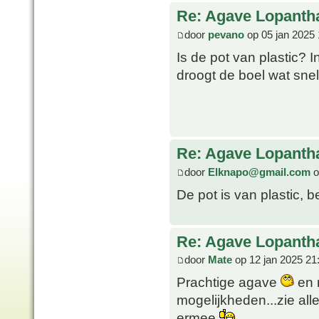
Re: Agave Lopanth
door
pevano
op 05 jan 2025 
Is de pot van plastic? I
droogt de boel wat snell
Re: Agave Lopanth
door
Elknapo@gmail.com
o
De pot is van plastic, b
Re: Agave Lopanth
door
Mate
op 12 jan 2025 21
Prachtige agave
en n
mogelijkheden...zie all
ermee