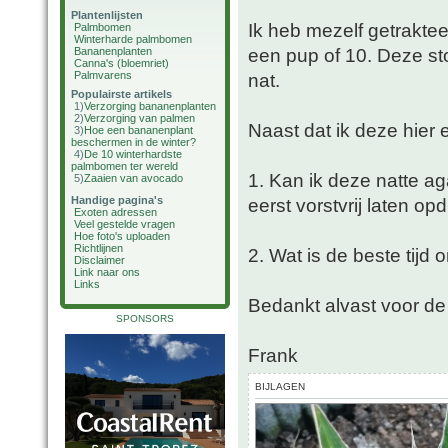
Plantenlijsten
Ik heb mezelf getrakt
Palmbomen
Winterharde palmbomen
een pup of 10. Deze sto
Bananenplanten
Canna's (bloemriet)
Palmvarens
nat.
Populairste artikels
1)
Verzorging bananenplanten
2)
Verzorging van palmen
Naast dat ik deze hier 
3)
Hoe een bananenplant
beschermen in de winter?
4)
De 10 winterhardste
palmbomen ter wereld
1. Kan ik deze natte a
5)
Zaaien van avocado
Handige pagina's
eerst vorstvrij laten o
Exoten adressen
Veel gestelde vragen
Hoe foto's uploaden
Richtlijnen
2. Wat is de beste tijd
Disclaimer
Link naar ons
Links
Bedankt alvast voor de 
SPONSORS
Frank
BIJLAGEN