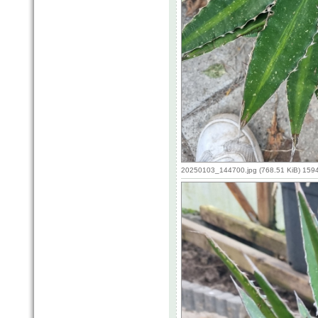
20250103_144700.jpg (768.51 KiB) 159