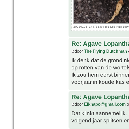
20250103_144753.jpg (613.83 KiB) 159
Re: Agave Lopanth
door
The Flying Dutchman
o
Ik denk dat de grond n
op rotten van de wortel
Ik zou hem eerst binnen
voorjaar in koude kas e
Re: Agave Lopanth
door
Elknapo@gmail.com
o
Dat klinkt aannemelijk.
volgend jaar splitsen en