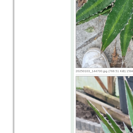
20250103_144700.jpg (768.51 KiB) 159