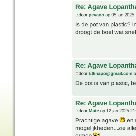
Re: Agave Lopanth
door
pevano
op 05 jan 2025 
Is de pot van plastic? I
droogt de boel wat snell
Re: Agave Lopanth
door
Elknapo@gmail.com
o
De pot is van plastic, b
Re: Agave Lopanth
door
Mate
op 12 jan 2025 21
Prachtige agave
en n
mogelijkheden...zie all
ermee