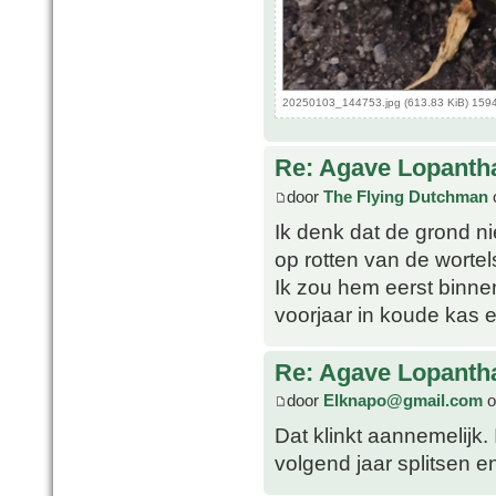
20250103_144753.jpg (613.83 KiB) 159
Re: Agave Lopanth
door
The Flying Dutchman
o
Ik denk dat de grond n
op rotten van de wortel
Ik zou hem eerst binnen
voorjaar in koude kas e
Re: Agave Lopanth
door
Elknapo@gmail.com
o
Dat klinkt aannemelijk.
volgend jaar splitsen en