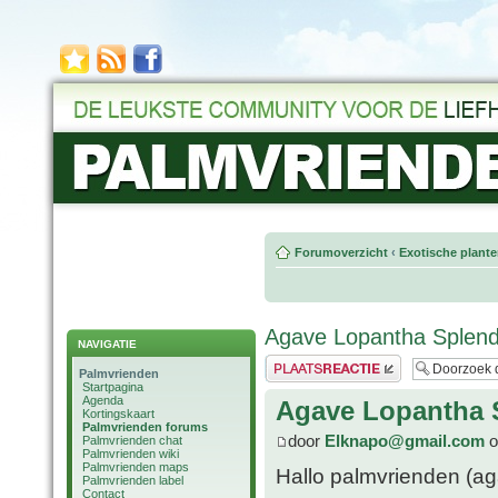
Forumoverzicht
‹
Exotische plant
Agave Lopantha Splend
NAVIGATIE
Plaats een reactie
Palmvrienden
Startpagina
Agenda
Agave Lopantha 
Kortingskaart
Palmvrienden forums
door
Elknapo@gmail.com
o
Palmvrienden chat
Palmvrienden wiki
Palmvrienden maps
Hallo palmvrienden (aga
Palmvrienden label
Contact