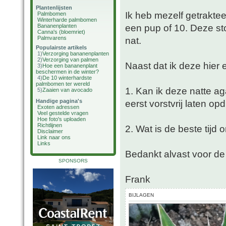
Plantenlijsten
Ik heb mezelf getrakt
Palmbomen
Winterharde palmbomen
een pup of 10. Deze sto
Bananenplanten
Canna's (bloemriet)
Palmvarens
nat.
Populairste artikels
1)
Verzorging bananenplanten
2)
Verzorging van palmen
Naast dat ik deze hier 
3)
Hoe een bananenplant
beschermen in de winter?
4)
De 10 winterhardste
palmbomen ter wereld
1. Kan ik deze natte a
5)
Zaaien van avocado
Handige pagina's
eerst vorstvrij laten o
Exoten adressen
Veel gestelde vragen
Hoe foto's uploaden
Richtlijnen
2. Wat is de beste tijd
Disclaimer
Link naar ons
Links
Bedankt alvast voor de 
SPONSORS
Frank
BIJLAGEN