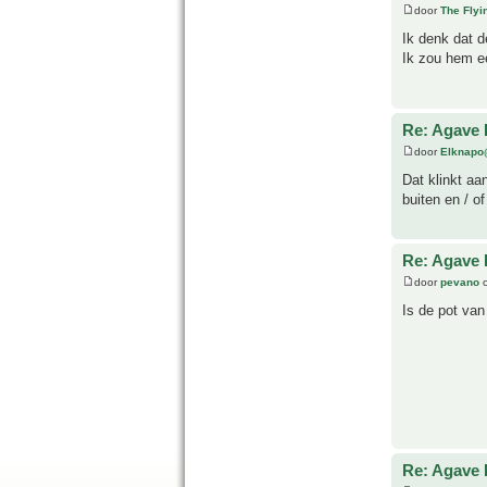
door
The Fly
Ik denk dat d
Ik zou hem ee
Re: Agave 
door
Elknapo
Dat klinkt aa
buiten en / of
Re: Agave 
door
pevano
o
Is de pot van
Re: Agave 