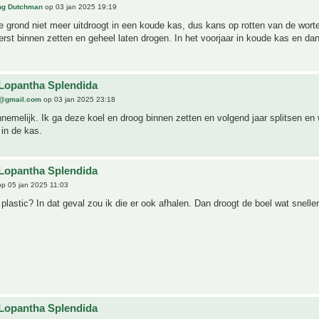
ing Dutchman
op 03 jan 2025 19:19
e grond niet meer uitdroogt in een koude kas, dus kans op rotten van de worte
rst binnen zetten en geheel laten drogen. In het voorjaar in koude kas en dan
Lopantha Splendida
@gmail.com
op 03 jan 2025 23:18
nnemelijk. Ik ga deze koel en droog binnen zetten en volgend jaar splitsen en
 in de kas.
Lopantha Splendida
p 05 jan 2025 11:03
 plastic? In dat geval zou ik die er ook afhalen. Dan droogt de boel wat sneller
Lopantha Splendida