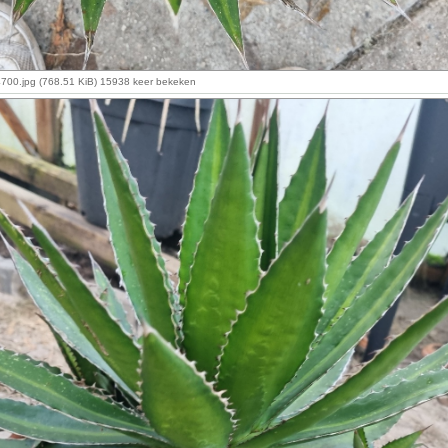
00.jpg (768.51 KiB) 15938 keer bekeken