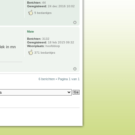
Berichten:
44
Geregistreerd:
24 dec 2016 10:02
5 bedankjes
Mate
Berichten:
3132
Geregistreerd:
18 feb 2015 09:32
Woonplaats:
hoofddorp
plek in mn
371 bedankjes
6 berichten • Pagina
1
van
1