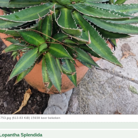
53.jpg (613.83 KiB) 15938 keer bekeken
Lopantha Splendida