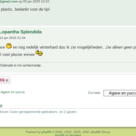
@gmail.com
op 05 jan 2025 13:22
 plastic, bedankt voor de tip!
Lopantha Splendida
12 jan 2025 21:34
gave
en nog redelijk winterhard dus ik zie mogelijkheden...zie alleen geen 
l veel plezier ermee
 Dalmatië in mn achtertuintje.
r Agave en yucca
Ga naar:
NE
 forum: Geen geregistreerde gebruikers. en 2 gasten
Pwered by
phpBB
© 2000, 2002, 2005, 2007 phpBB Group
phpBB.nl Vertaling