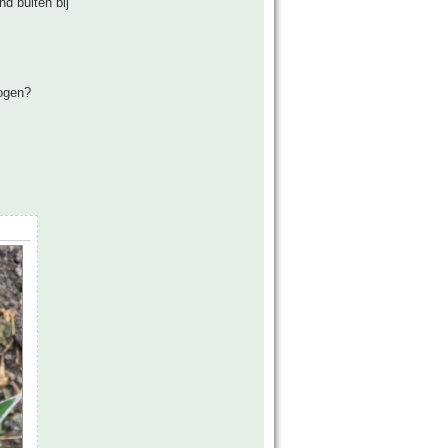
d buiten bij
rogen?