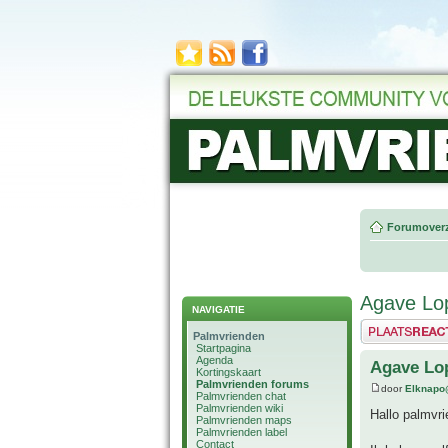
Forumoverz
Agave Lo
NAVIGATIE
Plaats een reactie
Palmvrienden
Startpagina
Agenda
Agave Lo
Kortingskaart
Palmvrienden forums
door
Elknapo
Palmvrienden chat
Palmvrienden wiki
Hallo palmvri
Palmvrienden maps
Palmvrienden label
Contact