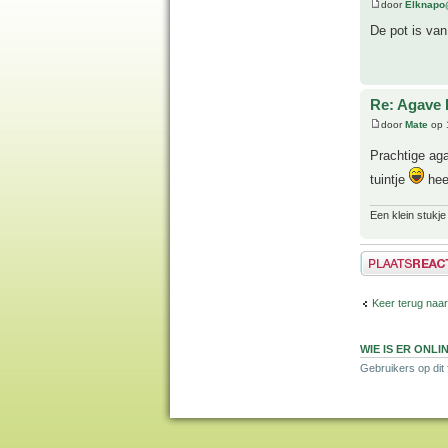
door
Elknapo
De pot is van
Re: Agave 
door
Mate
op 
Prachtige a
tuintje
hee
Een klein stukje
Plaats een reactie
Keer terug naa
WIE IS ER ONLI
Gebruikers op dit