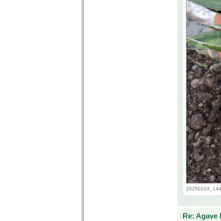
20250103_1447
Re: Agave 