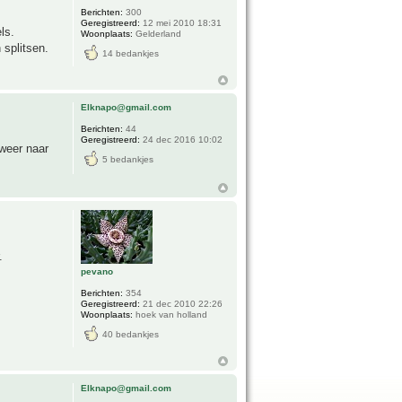
Berichten:
300
Geregistreerd:
12 mei 2010 18:31
ls.
Woonplaats:
Gelderland
 splitsen.
14 bedankjes
Elknapo@gmail.com
Berichten:
44
Geregistreerd:
24 dec 2016 10:02
 weer naar
5 bedankjes
.
pevano
Berichten:
354
Geregistreerd:
21 dec 2010 22:26
Woonplaats:
hoek van holland
40 bedankjes
Elknapo@gmail.com