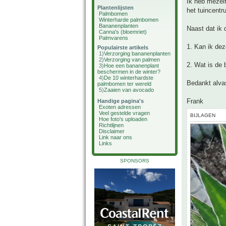
Ik heb mezel
Plantenlijsten
het tuincentr
Palmbomen
Winterharde palmbomen
Bananenplanten
Naast dat ik 
Canna's (bloemriet)
Palmvarens
1. Kan ik dez
Populairste artikels
1)
Verzorging bananenplanten
2)
Verzorging van palmen
2. Wat is de 
3)
Hoe een bananenplant
beschermen in de winter?
4)
De 10 winterhardste
Bedankt alvas
palmbomen ter wereld
5)
Zaaien van avocado
Frank
Handige pagina's
Exoten adressen
Veel gestelde vragen
BIJLAGEN
Hoe foto's uploaden
Richtlijnen
Disclaimer
Link naar ons
Links
SPONSORS