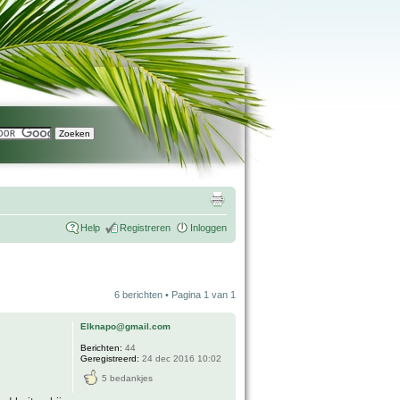
Help
Registreren
Inloggen
6 berichten • Pagina
1
van
1
Elknapo@gmail.com
Berichten:
44
Geregistreerd:
24 dec 2016 10:02
5 bedankjes