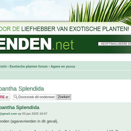
icht
‹
Exotische planten forum
‹
Agave en yucca
pantha Splendida
pantha Splendida
@gmail.com
op 03 jan 2025 16:07
enden (agavevrienden in dit geval),