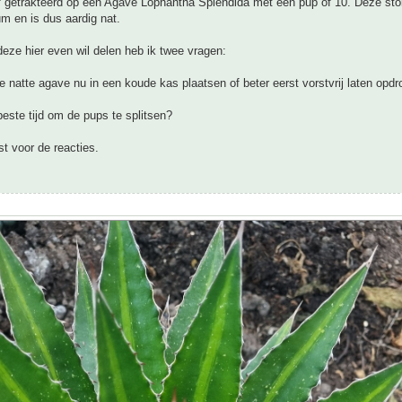
f getrakteerd op een Agave Lophantha Splendida met een pup of 10. Deze ston
um en is dus aardig nat.
deze hier even wil delen heb ik twee vragen:
e natte agave nu in een koude kas plaatsen of beter eerst vorstvrij laten opd
beste tijd om de pups te splitsen?
t voor de reacties.