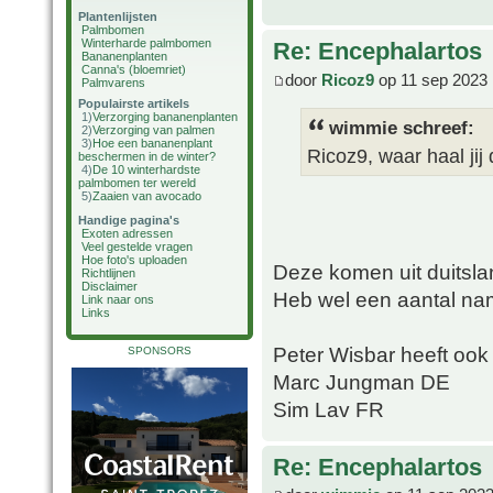
Plantenlijsten
Palmbomen
Winterharde palmbomen
Re: Encephalartos
Bananenplanten
Canna's (bloemriet)
door
Ricoz9
op 11 sep 2023 
Palmvarens
Populairste artikels
1)
Verzorging bananenplanten
wimmie schreef:
2)
Verzorging van palmen
3)
Hoe een bananenplant
Ricoz9, waar haal ji
beschermen in de winter?
4)
De 10 winterhardste
palmbomen ter wereld
5)
Zaaien van avocado
Handige pagina's
Exoten adressen
Veel gestelde vragen
Hoe foto's uploaden
Deze komen uit duitsla
Richtlijnen
Disclaimer
Heb wel een aantal na
Link naar ons
Links
Peter Wisbar heeft oo
SPONSORS
Marc Jungman DE
Sim Lav FR
Re: Encephalartos