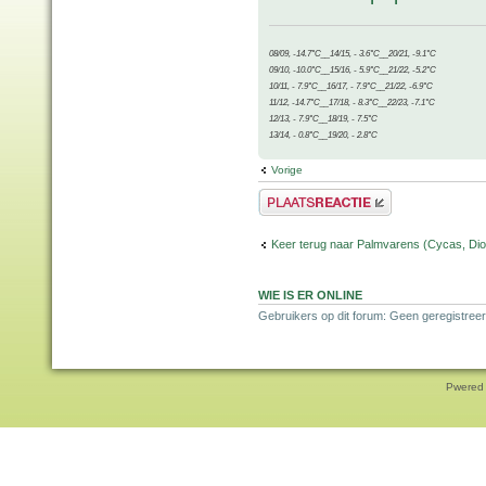
08/09, -14.7°C__14/15, - 3.6°C__20/21, -9.1°C
09/10, -10.0°C__15/16, - 5.9°C__21/22, -5.2°C
10/11, - 7.9°C__16/17, - 7.9°C__21/22, -6.9°C
11/12, -14.7°C__17/18, - 8.3°C__22/23, -7.1°C
12/13, - 7.9°C__18/19, - 7.5°C
13/14, - 0.8°C__19/20, - 2.8°C
Vorige
Plaats een reactie
Keer terug naar Palmvarens (Cycas, Dioo
WIE IS ER ONLINE
Gebruikers op dit forum: Geen geregistreer
Pwered