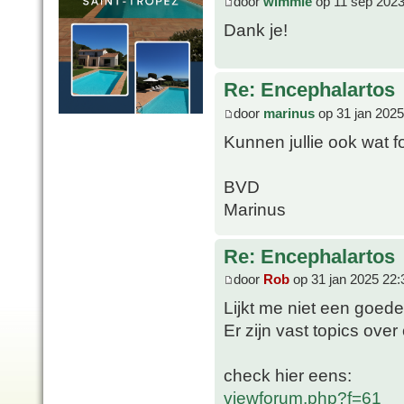
door
wimmie
op 11 sep 2023
Dank je!
Re: Encephalartos
door
marinus
op 31 jan 2025
Kunnen jullie ook wat f
BVD
Marinus
Re: Encephalartos
door
Rob
op 31 jan 2025 22:
Lijkt me niet een goede
Er zijn vast topics ove
check hier eens:
viewforum.php?f=61