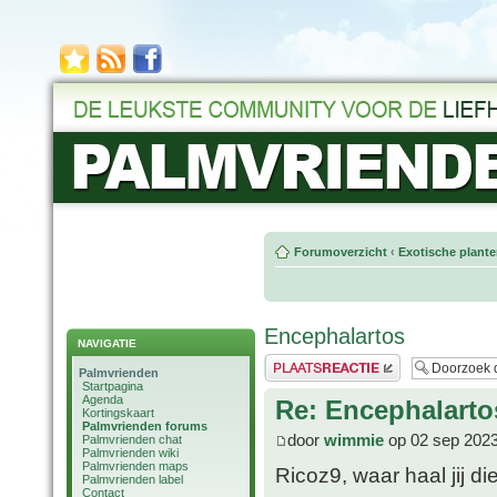
Forumoverzicht
‹
Exotische plant
Encephalartos
NAVIGATIE
Plaats een reactie
Palmvrienden
Startpagina
Agenda
Re: Encephalarto
Kortingskaart
Palmvrienden forums
door
wimmie
op 02 sep 2023
Palmvrienden chat
Palmvrienden wiki
Palmvrienden maps
Ricoz9, waar haal jij 
Palmvrienden label
Contact