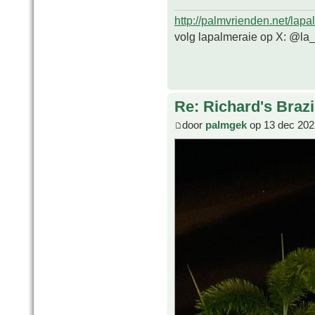
http://palmvrienden.net/lapa
volg lapalmeraie op X: @la
Re: Richard's Brazi
door
palmgek
op 13 dec 202