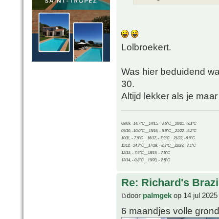
Lolbroekert.
Was hier beduidend wa
30.
Altijd lekker als je maa
08/09, -14.7°C__14/15, - 3.6°C__20/21, -9.1°C
09/10, -10.0°C__15/16, - 5.9°C__21/22, -5.2°C
10/11, - 7.9°C__16/17, - 7.9°C__21/22, -6.9°C
11/12, -14.7°C__17/18, - 8.3°C__22/23, -7.1°C
12/13, - 7.9°C__18/19, - 7.5°C
13/14, - 0.8°C__19/20, - 2.8°C
Re: Richard's Brazi
door
palmgek
op 14 jul 2025
6 maandjes volle grond