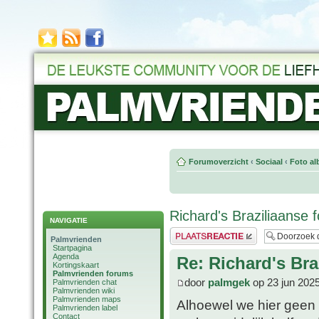
Forumoverzicht
‹
Sociaal
‹
Foto al
Richard's Braziliaanse f
NAVIGATIE
Plaats een reactie
Palmvrienden
Startpagina
Agenda
Re: Richard's Bra
Kortingskaart
Palmvrienden forums
door
palmgek
op 23 jun 202
Palmvrienden chat
Palmvrienden wiki
Palmvrienden maps
Alhoewel we hier geen 
Palmvrienden label
Contact