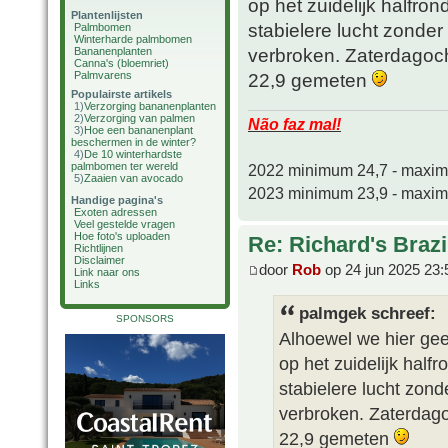
op het zuidelijk halfro
Plantenlijsten
stabielere lucht zonder
Palmbomen
Winterharde palmbomen
verbroken. Zaterdagoc
Bananenplanten
Canna's (bloemriet)
Palmvarens
22,9 gemeten
Populairste artikels
1)
Verzorging bananenplanten
2)
Verzorging van palmen
Não faz mal!
3)
Hoe een bananenplant
beschermen in de winter?
4)
De 10 winterhardste
palmbomen ter wereld
2022 minimum 24,7 - maxi
5)
Zaaien van avocado
2023 minimum 23,9 - maxi
Handige pagina's
Exoten adressen
Veel gestelde vragen
Hoe foto's uploaden
Re: Richard's Brazi
Richtlijnen
Disclaimer
door
Rob
op 24 jun 2025 23:
Link naar ons
Links
palmgek schreef:
SPONSORS
Alhoewel we hier gee
op het zuidelijk half
stabielere lucht zond
verbroken. Zaterdag
22,9 gemeten