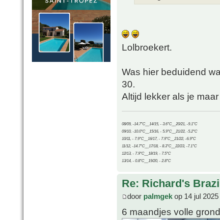
Lolbroekert.
Was hier beduidend wa
30.
Altijd lekker als je maa
08/09, -14.7°C__14/15, - 3.6°C__20/21, -9.1°C
09/10, -10.0°C__15/16, - 5.9°C__21/22, -5.2°C
10/11, - 7.9°C__16/17, - 7.9°C__21/22, -6.9°C
11/12, -14.7°C__17/18, - 8.3°C__22/23, -7.1°C
12/13, - 7.9°C__18/19, - 7.5°C
13/14, - 0.8°C__19/20, - 2.8°C
Re: Richard's Brazi
door
palmgek
op 14 jul 2025
6 maandjes volle grond