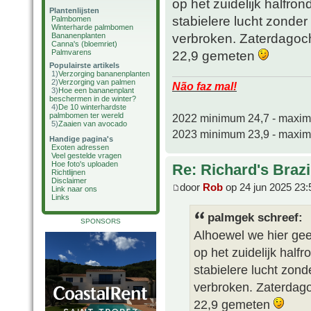
op het zuidelijk halfro
Plantenlijsten
stabielere lucht zonder
Palmbomen
Winterharde palmbomen
verbroken. Zaterdagoc
Bananenplanten
Canna's (bloemriet)
Palmvarens
22,9 gemeten
Populairste artikels
1)
Verzorging bananenplanten
2)
Verzorging van palmen
Não faz mal!
3)
Hoe een bananenplant
beschermen in de winter?
4)
De 10 winterhardste
palmbomen ter wereld
2022 minimum 24,7 - maxi
5)
Zaaien van avocado
2023 minimum 23,9 - maxi
Handige pagina's
Exoten adressen
Veel gestelde vragen
Hoe foto's uploaden
Re: Richard's Brazi
Richtlijnen
Disclaimer
door
Rob
op 24 jun 2025 23:
Link naar ons
Links
palmgek schreef:
SPONSORS
Alhoewel we hier gee
op het zuidelijk half
stabielere lucht zond
verbroken. Zaterdag
22,9 gemeten