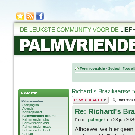
Forumoverzicht
‹
Sociaal
‹
Foto al
Richard's Braziliaanse f
NAVIGATIE
Plaats een reactie
Palmvrienden
Startpagina
Agenda
Re: Richard's Bra
Kortingskaart
Palmvrienden forums
door
palmgek
op 23 jun 202
Palmvrienden chat
Palmvrienden wiki
Palmvrienden maps
Alhoewel we hier geen 
Palmvrienden label
Contact