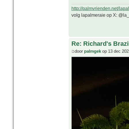
http://palmvrienden.net/lapa
volg lapalmeraie op X: @la
Re: Richard's Brazi
door
palmgek
op 13 dec 202