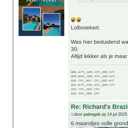
Lolbroekert.
Was hier beduidend wa
30.
Altijd lekker als je maa
08/09, -14.7°C__14/15, - 3.6°C__20/21, -9.1°C
09/10, -10.0°C__15/16, - 5.9°C__21/22, -5.2°C
10/11, - 7.9°C__16/17, - 7.9°C__21/22, -6.9°C
11/12, -14.7°C__17/18, - 8.3°C__22/23, -7.1°C
12/13, - 7.9°C__18/19, - 7.5°C
13/14, - 0.8°C__19/20, - 2.8°C
Re: Richard's Brazi
door
palmgek
op 14 jul 2025
6 maandjes volle grond