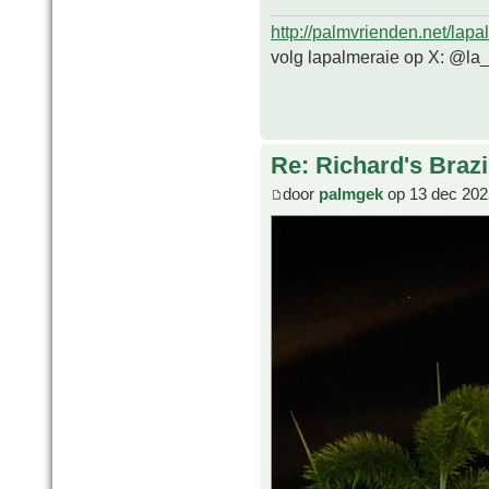
http://palmvrienden.net/lapa
volg lapalmeraie op X: @la
Re: Richard's Brazi
door
palmgek
op 13 dec 202