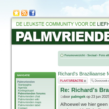
Forumoverzicht
‹
Sociaal
‹
Foto al
Richard's Braziliaanse f
NAVIGATIE
Plaats een reactie
Palmvrienden
Startpagina
Agenda
Re: Richard's Bra
Kortingskaart
Palmvrienden forums
door
palmgek
op 23 jun 202
Palmvrienden chat
Palmvrienden wiki
Palmvrienden maps
Alhoewel we hier geen 
Palmvrienden label
Contact