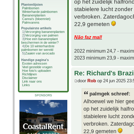
op het zuidelijk halfro
Plantenlijsten
stabielere lucht zonder
Palmbomen
Winterharde palmbomen
verbroken. Zaterdagoc
Bananenplanten
Canna's (bloemriet)
Palmvarens
22,9 gemeten
Populairste artikels
1)
Verzorging bananenplanten
2)
Verzorging van palmen
Não faz mal!
3)
Hoe een bananenplant
beschermen in de winter?
4)
De 10 winterhardste
palmbomen ter wereld
2022 minimum 24,7 - maxi
5)
Zaaien van avocado
2023 minimum 23,9 - maxi
Handige pagina's
Exoten adressen
Veel gestelde vragen
Hoe foto's uploaden
Re: Richard's Brazi
Richtlijnen
Disclaimer
door
Rob
op 24 jun 2025 23:
Link naar ons
Links
palmgek schreef:
SPONSORS
Alhoewel we hier gee
op het zuidelijk half
stabielere lucht zond
verbroken. Zaterdag
22,9 gemeten