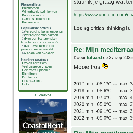
stuur ik je graag wat te
Plantenlijsten
Palmbomen
Winterharde palmbomen
https://www.youtube.com/
Bananenplanten
Canna's (bloemriet)
Palmvarens
Losing critical thinking is 
Populairste artikels
1)
Verzorging bananenplanten
2)
Verzorging van palmen
3)
Hoe een bananenplant
beschermen in de winter?
4)
De 10 winterhardste
Re: Mijn mediterra
palmbomen ter wereld
5)
Zaaien van avocado
door
Eduard
op 27 sep 2025
Handige pagina's
Exoten adressen
Mooie tros
Veel gestelde vragen
Hoe foto's uploaden
Richtlijnen
Disclaimer
Link naar ons
2017 min. -08.1ºC --- max. 
Links
2018 min. -08.6ºC --- max. 
SPONSORS
2019 min. -07.0ºC --- max. 
2020 min. -05.0ºC --- max. 
2021 min. -09.1ºC --- max. 
2022 min. -09.0ºC --- max. 