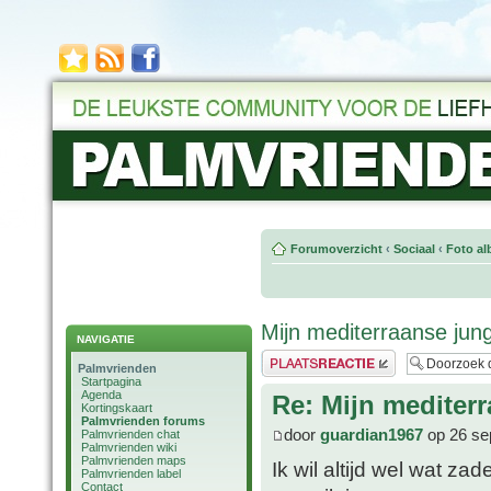
Forumoverzicht
‹
Sociaal
‹
Foto al
Mijn mediterraanse jung
NAVIGATIE
Plaats een reactie
Palmvrienden
Startpagina
Agenda
Re: Mijn mediter
Kortingskaart
Palmvrienden forums
door
guardian1967
op 26 se
Palmvrienden chat
Palmvrienden wiki
Palmvrienden maps
Ik wil altijd wel wat z
Palmvrienden label
Contact