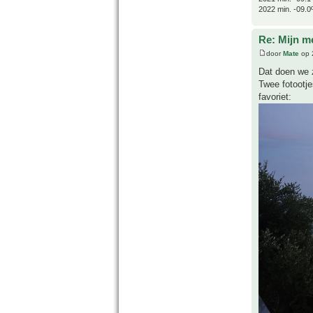
2022 min. -09.0
Re: Mijn m
door
Mate
op 
Dat doen we z
Twee fotootje
favoriet: