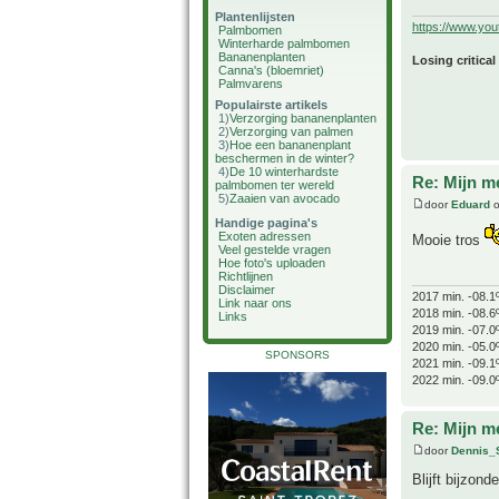
Plantenlijsten
https://www.yo
Palmbomen
Winterharde palmbomen
Bananenplanten
Losing critical
Canna's (bloemriet)
Palmvarens
Populairste artikels
1)
Verzorging bananenplanten
2)
Verzorging van palmen
3)
Hoe een bananenplant
beschermen in de winter?
4)
De 10 winterhardste
Re: Mijn m
palmbomen ter wereld
5)
Zaaien van avocado
door
Eduard
o
Handige pagina's
Exoten adressen
Mooie tros
Veel gestelde vragen
Hoe foto's uploaden
Richtlijnen
Disclaimer
2017 min. -08.1
Link naar ons
2018 min. -08.6
Links
2019 min. -07.0
2020 min. -05.0
SPONSORS
2021 min. -09.1
2022 min. -09.0
Re: Mijn m
door
Dennis_
Blijft bijzon