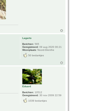
Lagarto
Berichten:
565
Geregistreerd:
09 aug 2020 00:21
Woonplaats:
Noord-Drenthe
50 bedankjes
Eduard
Berichten:
10512
Geregistreerd:
30 nov 2009 22:59
1039 bedankjes