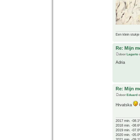
Een klein stukje
Re: Mijn m
door
Lagarto
o
Adria
Re: Mijn m
door
Eduard
o
Hrvatska
2017 min. -08.1
2018 min. -08.6
2019 min. -07.0
2020 min. -05.0
2021 min. -09.1