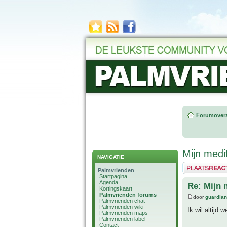
Forumoverz
Mijn medi
NAVIGATIE
Plaats een reactie
Palmvrienden
Startpagina
Agenda
Re: Mijn 
Kortingskaart
Palmvrienden forums
door
guardia
Palmvrienden chat
Palmvrienden wiki
Ik wil altijd
Palmvrienden maps
Palmvrienden label
Contact