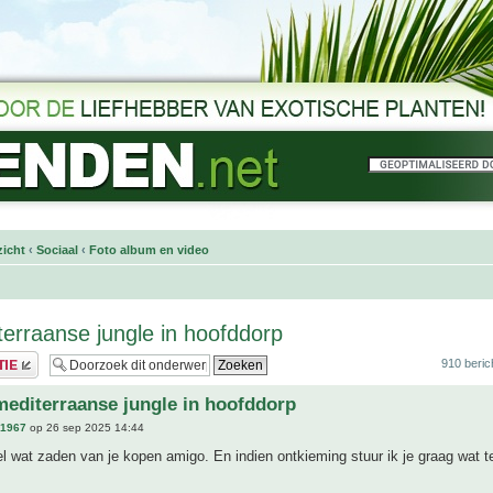
icht
‹
Sociaal
‹
Foto album en video
terraanse jungle in hoofddorp
910 beric
mediterraanse jungle in hoofddorp
n1967
op 26 sep 2025 14:44
 wel wat zaden van je kopen amigo. En indien ontkieming stuur ik je graag wat t