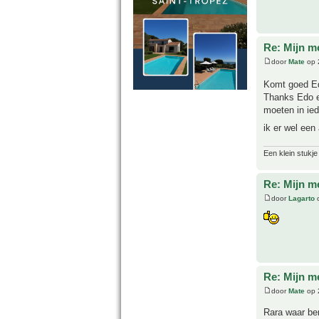
Re: Mijn m
door
Mate
op 
Komt goed 
Thanks Edo en
moeten in ied
ik er wel ee
Een klein stukje
Re: Mijn m
door
Lagarto
o
Re: Mijn m
door
Mate
op 
Rara waar be