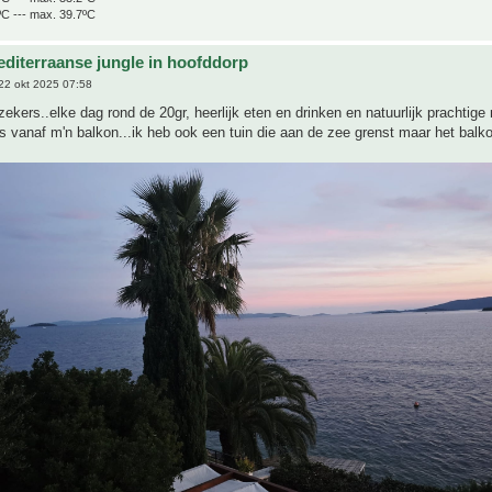
ºC --- max. 39.7ºC
editerraanse jungle in hoofddorp
22 okt 2025 07:58
ekers..elke dag rond de 20gr, heerlijk eten en drinken en natuurlijk prachtige 
s vanaf m'n balkon...ik heb ook een tuin die aan de zee grenst maar het balko