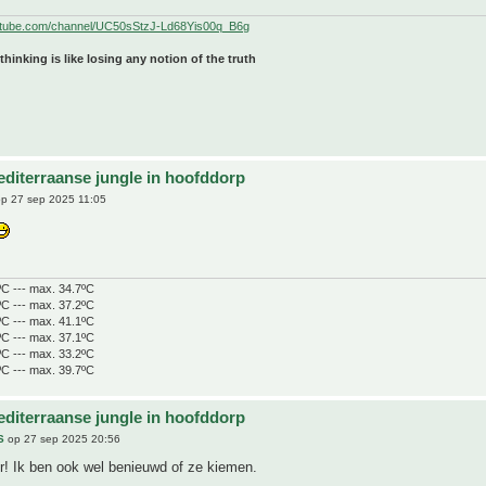
utube.com/channel/UC50sStzJ-Ld68Yis00q_B6g
 thinking is like losing any notion of the truth
editerraanse jungle in hoofddorp
p 27 sep 2025 11:05
ºC --- max. 34.7ºC
ºC --- max. 37.2ºC
ºC --- max. 41.1ºC
ºC --- max. 37.1ºC
ºC --- max. 33.2ºC
ºC --- max. 39.7ºC
editerraanse jungle in hoofddorp
S
op 27 sep 2025 20:56
der! Ik ben ook wel benieuwd of ze kiemen.