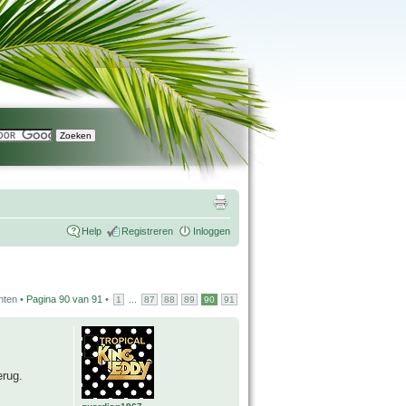
Help
Registreren
Inloggen
hten •
Pagina
90
van
91
•
...
1
87
88
89
90
91
erug.