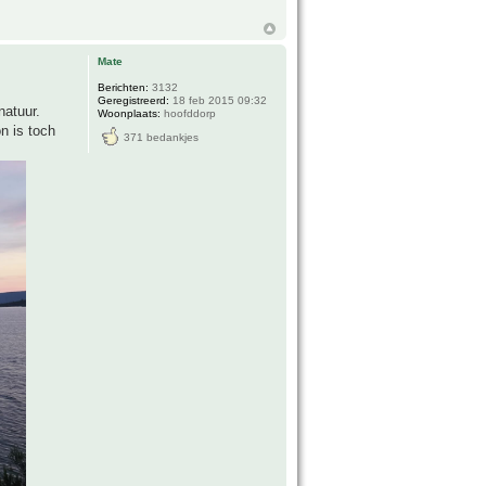
Mate
Berichten:
3132
Geregistreerd:
18 feb 2015 09:32
natuur.
Woonplaats:
hoofddorp
n is toch
371 bedankjes