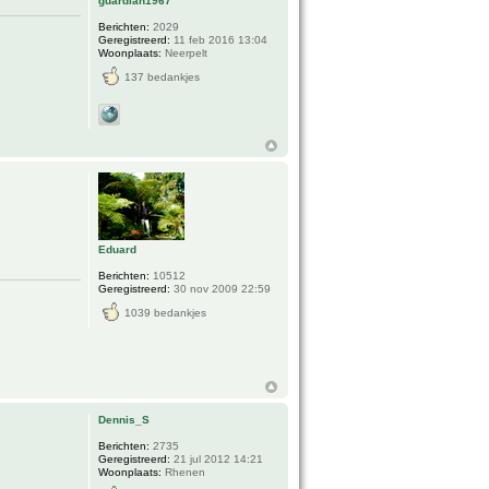
guardian1967
Berichten:
2029
Geregistreerd:
11 feb 2016 13:04
Woonplaats:
Neerpelt
137 bedankjes
Eduard
Berichten:
10512
Geregistreerd:
30 nov 2009 22:59
1039 bedankjes
Dennis_S
Berichten:
2735
Geregistreerd:
21 jul 2012 14:21
Woonplaats:
Rhenen