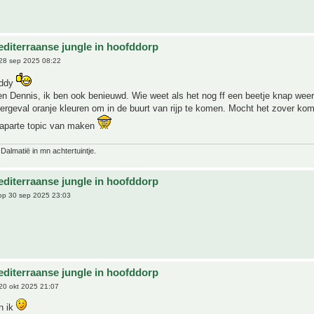
editerraanse jungle in hoofddorp
28 sep 2025 08:22
Eddy
 Dennis, ik ben ook benieuwd. Wie weet als het nog ff een beetje knap weer b
ergeval oranje kleuren om in de buurt van rijp te komen. Mocht het zover ko
n aparte topic van maken
 Dalmatië in mn achtertuintje.
editerraanse jungle in hoofddorp
p 30 sep 2025 23:03
editerraanse jungle in hoofddorp
20 okt 2025 21:07
n ik