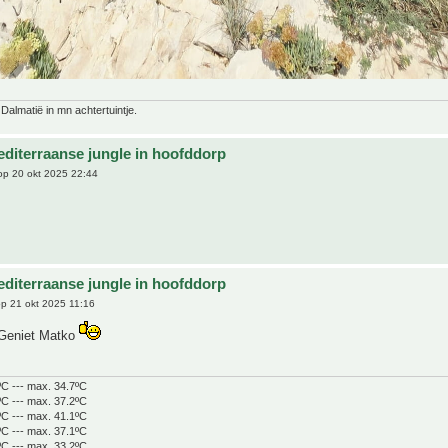
 Dalmatië in mn achtertuintje.
editerraanse jungle in hoofddorp
p 20 okt 2025 22:44
editerraanse jungle in hoofddorp
p 21 okt 2025 11:16
Geniet Matko
ºC --- max. 34.7ºC
ºC --- max. 37.2ºC
ºC --- max. 41.1ºC
ºC --- max. 37.1ºC
ºC --- max. 33.2ºC