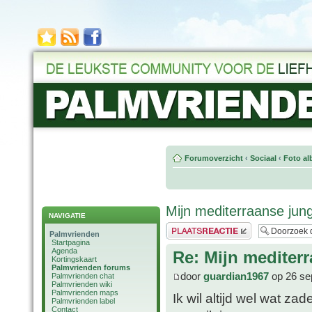
Forumoverzicht
‹
Sociaal
‹
Foto al
Mijn mediterraanse jung
NAVIGATIE
Plaats een reactie
Palmvrienden
Startpagina
Agenda
Re: Mijn mediter
Kortingskaart
Palmvrienden forums
door
guardian1967
op 26 se
Palmvrienden chat
Palmvrienden wiki
Palmvrienden maps
Ik wil altijd wel wat z
Palmvrienden label
Contact