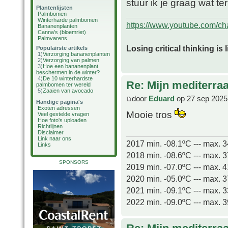
stuur ik je graag wat te
Plantenlijsten
Palmbomen
Winterharde palmbomen
https://www.youtube.com/
Bananenplanten
Canna's (bloemriet)
Palmvarens
Losing critical thinking is 
Populairste artikels
1)
Verzorging bananenplanten
2)
Verzorging van palmen
3)
Hoe een bananenplant
beschermen in de winter?
4)
De 10 winterhardste
Re: Mijn mediterra
palmbomen ter wereld
5)
Zaaien van avocado
door
Eduard
op 27 sep 2025
Handige pagina's
Exoten adressen
Mooie tros
Veel gestelde vragen
Hoe foto's uploaden
Richtlijnen
Disclaimer
Link naar ons
2017 min. -08.1ºC --- max. 
Links
2018 min. -08.6ºC --- max. 
SPONSORS
2019 min. -07.0ºC --- max. 
2020 min. -05.0ºC --- max. 
2021 min. -09.1ºC --- max. 
2022 min. -09.0ºC --- max. 