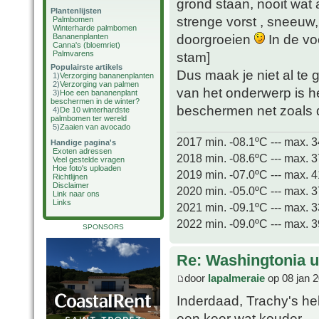
grond staan, nooit wat
Plantenlijsten
strenge vorst , sneeuw,
Palmbomen
Winterharde palmbomen
doorgroeien
In de vo
Bananenplanten
Canna's (bloemriet)
Palmvarens
stam]
Populairste artikels
Dus maak je niet al te
1)
Verzorging bananenplanten
2)
Verzorging van palmen
van het onderwerp is h
3)
Hoe een bananenplant
beschermen in de winter?
beschermen net zoals d
4)
De 10 winterhardste
palmbomen ter wereld
5)
Zaaien van avocado
2017 min. -08.1ºC --- max. 
Handige pagina's
Exoten adressen
2018 min. -08.6ºC --- max. 
Veel gestelde vragen
Hoe foto's uploaden
2019 min. -07.0ºC --- max. 
Richtlijnen
Disclaimer
2020 min. -05.0ºC --- max. 
Link naar ons
Links
2021 min. -09.1ºC --- max. 
2022 min. -09.0ºC --- max. 
SPONSORS
Re: Washingtonia u
door
lapalmeraie
op 08 jan 2
Inderdaad, Trachy's h
een keer wat kouder.