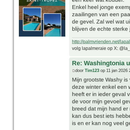
Enkel heel jonge exempl
zaailingen van een pa
de gevel. Zal wel wat ui
blijven de echte sterk
http://palmvrienden.net/lapa
volg lapalmeraie op X: @la
Re: Washingtonia u
door
Tim123
op 11 jan 2026 
Mijn grootste Washy is 
deze winter enkel een w
heeft er in ieder geval
de voor mijn gevoel ge
breed dat mijn hand er
kan dus best iets hebben
is en er kan nog veel g