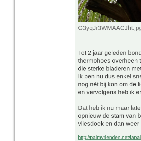
G3yqJr3WMAACJht.jpg 
Tot 2 jaar geleden bon
thermohoes overheen te
die sterke bladeren me
Ik ben nu dus enkel sn
nog nèt bij kon om de l
en vervolgens heb ik e
Dat heb ik nu maar late
opnieuw de stam van bo
vliesdoek en dan weer 
http://palmvrienden.net/lapa