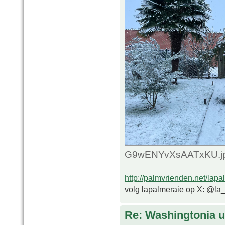
G9wENYvXsAATxKU.jpg
http://palmvrienden.net/lapa
volg lapalmeraie op X: @la
Re: Washingtonia u