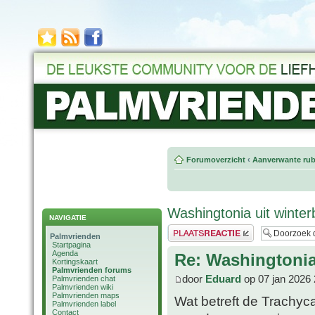
Forumoverzicht
‹
Aanverwante rub
Washingtonia uit winte
NAVIGATIE
Plaats een reactie
Palmvrienden
Startpagina
Agenda
Re: Washingtonia
Kortingskaart
Palmvrienden forums
door
Eduard
op 07 jan 2026 
Palmvrienden chat
Palmvrienden wiki
Palmvrienden maps
Wat betreft de Trachyca
Palmvrienden label
Contact