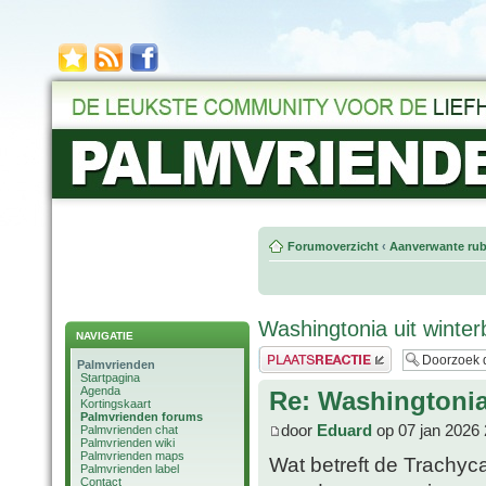
Forumoverzicht
‹
Aanverwante rub
Washingtonia uit winte
NAVIGATIE
Plaats een reactie
Palmvrienden
Startpagina
Agenda
Re: Washingtonia
Kortingskaart
Palmvrienden forums
door
Eduard
op 07 jan 2026 
Palmvrienden chat
Palmvrienden wiki
Palmvrienden maps
Wat betreft de Trachyca
Palmvrienden label
Contact