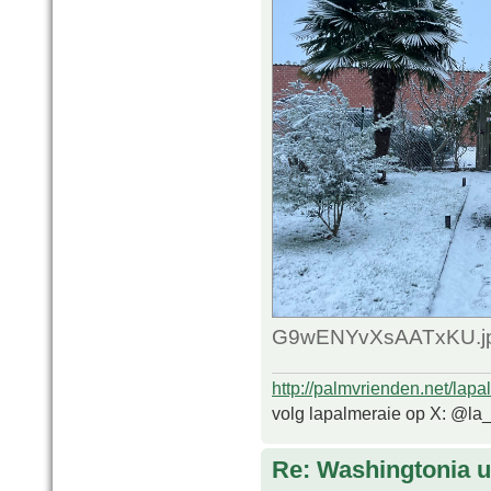
G9wENYvXsAATxKU.jpg
http://palmvrienden.net/lapa
volg lapalmeraie op X: @la
Re: Washingtonia u