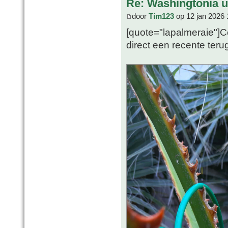
Re: Washingtonia u
door
Tim123
op 12 jan 2026 
[quote="lapalmeraie"]Co
direct een recente teru