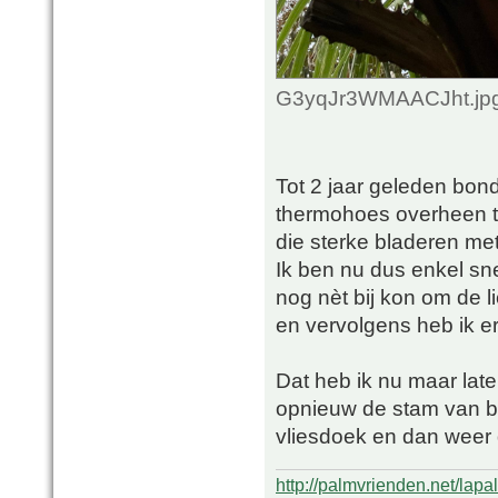
G3yqJr3WMAACJht.jpg 
Tot 2 jaar geleden bon
thermohoes overheen te
die sterke bladeren me
Ik ben nu dus enkel sn
nog nèt bij kon om de l
en vervolgens heb ik e
Dat heb ik nu maar late
opnieuw de stam van bo
vliesdoek en dan weer 
http://palmvrienden.net/lapa