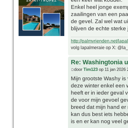
Enkel heel jonge exempl
zaailingen van een pa
de gevel. Zal wel wat ui
blijven de echte sterk
http://palmvrienden.net/lapa
volg lapalmeraie op X: @la
Re: Washingtonia u
door
Tim123
op 11 jan 2026 
Mijn grootste Washy is 
deze winter enkel een w
heeft er in ieder geval
de voor mijn gevoel ge
breed dat mijn hand er
kan dus best iets hebben
is en er kan nog veel g