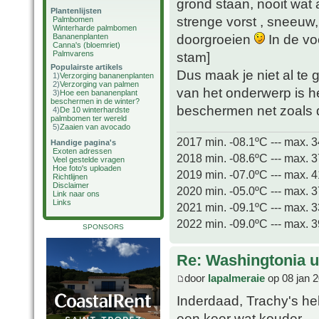
grond staan, nooit wat
Plantenlijsten
strenge vorst , sneeuw,
Palmbomen
Winterharde palmbomen
doorgroeien
In de vo
Bananenplanten
Canna's (bloemriet)
Palmvarens
stam]
Populairste artikels
Dus maak je niet al te
1)
Verzorging bananenplanten
2)
Verzorging van palmen
van het onderwerp is h
3)
Hoe een bananenplant
beschermen in de winter?
beschermen net zoals d
4)
De 10 winterhardste
palmbomen ter wereld
5)
Zaaien van avocado
2017 min. -08.1ºC --- max. 
Handige pagina's
Exoten adressen
2018 min. -08.6ºC --- max. 
Veel gestelde vragen
Hoe foto's uploaden
2019 min. -07.0ºC --- max. 
Richtlijnen
Disclaimer
2020 min. -05.0ºC --- max. 
Link naar ons
Links
2021 min. -09.1ºC --- max. 
2022 min. -09.0ºC --- max. 
SPONSORS
Re: Washingtonia u
door
lapalmeraie
op 08 jan 2
Inderdaad, Trachy's h
een keer wat kouder.