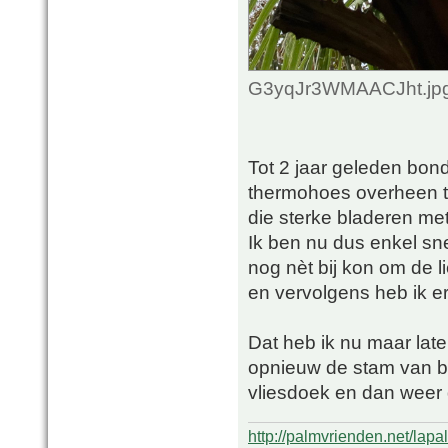
G3yqJr3WMAACJht.jpg 
Tot 2 jaar geleden bon
thermohoes overheen te
die sterke bladeren me
Ik ben nu dus enkel sn
nog nèt bij kon om de l
en vervolgens heb ik e
Dat heb ik nu maar late
opnieuw de stam van bo
vliesdoek en dan weer 
http://palmvrienden.net/lapa