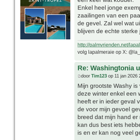
Enkel heel jonge exempl
zaailingen van een pa
de gevel. Zal wel wat ui
blijven de echte sterk
http://palmvrienden.net/lapa
volg lapalmeraie op X: @la
Re: Washingtonia u
door
Tim123
op 11 jan 2026 
Mijn grootste Washy is 
deze winter enkel een w
heeft er in ieder geval
de voor mijn gevoel ge
breed dat mijn hand er
kan dus best iets hebben
is en er kan nog veel g