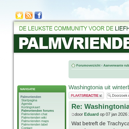
Forumoverzicht
‹
Aanverwante rub
Washingtonia uit winte
NAVIGATIE
Plaats een reactie
Palmvrienden
Startpagina
Agenda
Re: Washingtonia
Kortingskaart
Palmvrienden forums
door
Eduard
op 07 jan 2026 
Palmvrienden chat
Palmvrienden wiki
Palmvrienden maps
Wat betreft de Trachyca
Palmvrienden label
Contact