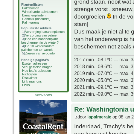
grond staan, nooit wat
Plantenlijsten
strenge vorst , sneeuw,
Palmbomen
Winterharde palmbomen
doorgroeien
In de vo
Bananenplanten
Canna's (bloemriet)
Palmvarens
stam]
Populairste artikels
Dus maak je niet al te
1)
Verzorging bananenplanten
2)
Verzorging van palmen
van het onderwerp is h
3)
Hoe een bananenplant
beschermen in de winter?
beschermen net zoals d
4)
De 10 winterhardste
palmbomen ter wereld
5)
Zaaien van avocado
2017 min. -08.1ºC --- max. 
Handige pagina's
Exoten adressen
2018 min. -08.6ºC --- max. 
Veel gestelde vragen
Hoe foto's uploaden
2019 min. -07.0ºC --- max. 
Richtlijnen
Disclaimer
2020 min. -05.0ºC --- max. 
Link naar ons
Links
2021 min. -09.1ºC --- max. 
2022 min. -09.0ºC --- max. 
SPONSORS
Re: Washingtonia u
door
lapalmeraie
op 08 jan 2
Inderdaad, Trachy's h
een keer wat kouder.