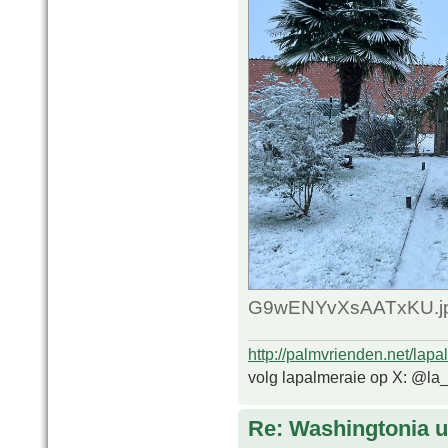
G9wENYvXsAATxKU.jpg
http://palmvrienden.net/lapa
volg lapalmeraie op X: @la
Re: Washingtonia u