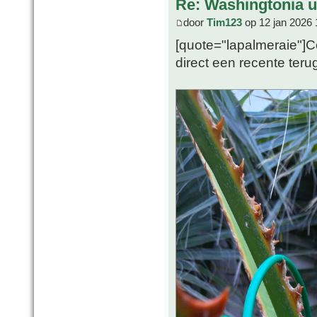
Re: Washingtonia u
door
Tim123
op 12 jan 2026 
[quote="lapalmeraie"]Co
direct een recente teru