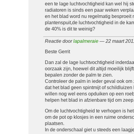
een te lage luchtvochtigheid kan wel hij s
radiatoren is sinds een paar weken verplaa
en het blad word nu regelmatig besproeit
plantenspuit,de luchtvochtigheid in de kam
de 40% is dit te weinig?
Reactie door
lapalmeraie
— 22 maart 201
Beste Gerrit
Dan zal de lage luchtvochtigheid inderda
oorzaak zijn, hoewel dit altijd moeilijk blijf
bepalen zonder de palm te zien.
Controleer de palm in ieder geval ook om z
dat het blad geen spintmijt of schildluizen
willen nog wel eens opduiken op een roeb
helpen het blad in afzienbare tijd om zeep
Om de luchtvochtigheid te verhogen is het
om de pot op klosjes in een ruime ondersc
plaatsen.
In de onderschaal giet u steeds een laagj