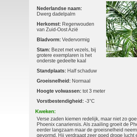
Nederlandse naam:
Dwerg dadelpalm
Herkomst:
Regenwouden
van Zuid-Oost Azië
Bladvorm:
Vedervormig
Stam:
Bezet met vezels, bij
grotere exemplaren is het
onderste gedeelte kaal
Standplaats:
Half schaduw
Groeisnelheid:
Normaal
Hoogte volwassen:
tot 3 meter
Vorstbestendigheid:
-3°C
Kweken:
Verse zaden kiemen redelijk, maar niet zo goe
Phoenix canariensis. Als zaailing groeit de Ph
eerder langzaam maar de groeisnelheid neemt 
gevormd. Hij verdraagt zeer goed droge lucht e