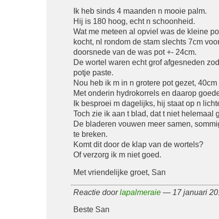
Ik heb sinds 4 maanden n mooie palm.
Hij is 180 hoog, echt n schoonheid.
Wat me meteen al opviel was de kleine po
kocht, nl rondom de stam slechts 7cm voor
doorsnede van de was pot +- 24cm.
De wortel waren echt grof afgesneden zoda
potje paste.
Nou heb ik m in n grotere pot gezet, 40cm
Met onderin hydrokorrels en daarop goede
Ik besproei m dagelijks, hij staat op n licht
Toch zie ik aan t blad, dat t niet helemaal 
De bladeren vouwen meer samen, sommige
te breken.
Komt dit door de klap van de wortels?
Of verzorg ik m niet goed.
Met vriendelijke groet, San
Reactie door
lapalmeraie
— 17 januari 2
Beste San