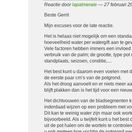
Reactie door
lapalmeraie
— 27 februari 2
Beste Gerrit
Mijn excuses voor de late reactie.
Het is helaas niet mogelijk om een standa
hoeveelheid water per watergift aan te ge
Vele factoren hebben immers een invloed 
verbruik van de palm; de grootte, type pot
standplaats, seizoen, conditie,…
Het best kunt u daarom even voelen met d
de eerste paar cm’s van de potgrond.
Als het droog aanvoelt en er niets meer a
blijft plakken dan is het tijd voor een nieuw
Het dichtvouwen van de bladsegmenten 
inderdaad wijzen op een probleem met v
Dit kan te weinig water zijn maar ook worte
bijvoorbeeld. Als u twijfelt kunt u het bes
uit de pot halen om de wortels te controler
u ook meteen hoe vochtig de potgrond werk